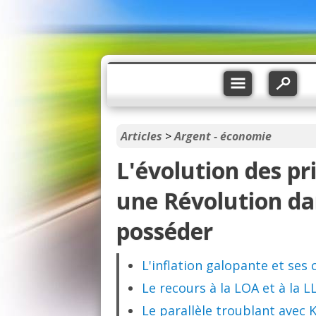
Articles
>
Argent - économie
L'évolution des pr
une Révolution da
posséder
L'inflation galopante et ses
Le recours à la LOA et à la 
Le parallèle troublant avec 