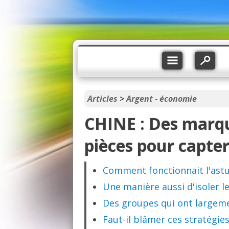
Articles
>
Argent - économie
CHINE : Des marqu
pièces pour capter
Comment fonctionnait l'astu
Une manière aussi d'isoler l
Des groupes qui ont largemen
Faut-il blâmer ces stratégies