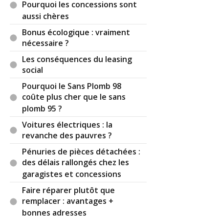
Pourquoi les concessions sont
Réagir à ce commentaire
aussi chères
Bonus écologique : vraiment
(Votre post sera visible sous le commentaire)
nécessaire ?
Les conséquences du leasing
social
Pourquoi le Sans Plomb 98
coûte plus cher que le sans
plomb 95 ?
Voitures électriques : la
revanche des pauvres ?
Pénuries de pièces détachées :
des délais rallongés chez les
garagistes et concessions
Faire réparer plutôt que
remplacer : avantages +
bonnes adresses