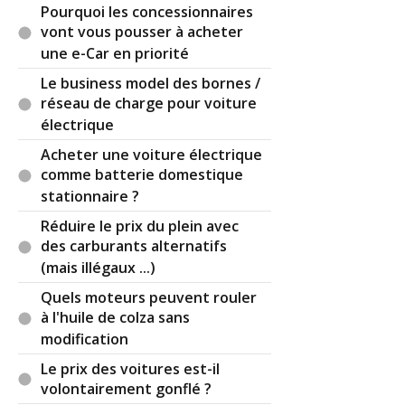
des VE est problématique . ça se rapproche
Pourquoi les concessionnaires
quand même des smartphones... Il faudrait en
vont vous pousser à acheter
dire plus. Qu'est ce qu'on vous propose pour
une e-Car en priorité
quel modèle en rechange ?
Le business model des bornes /
réseau de charge pour voiture
Réagir à ce commentaire
électrique
Acheter une voiture électrique
(Votre post sera visible sous le commentaire)
comme batterie domestique
stationnaire ?
Réduire le prix du plein avec
Par
Bug Haty
TOP CONTRIBUTEUR
(Date :
des carburants alternatifs
2025-09-10 16:34:11)
(mais illégaux ...)
Je viens de vérifier les prix de la EQE en allemagne
Quels moteurs peuvent rouler
où l'offre est la plus abondante, ça commence à
à l'huile de colza sans
39000 euros...
modification
Le prix des voitures est-il
volontairement gonflé ?