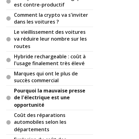
est contre-productif
Comment la crypto va s'inviter
Réagir à ce commentaire
dans les voitures ?
Le vieillissement des voitures
(Votre post sera visible sous le commentaire)
va réduire leur nombre sur les
routes
Hybride rechargeable : coût à
Par
Jeanpoutre
TOP CONTRIBUTEUR
(Date :
l'usage finalement très élevé
2025-09-10 13:04:56)
Marques qui ont le plus de
succès commercial
La décote s'accompagne de km élevés et de fin de
garantie, pas de quoi sauter de joie partout.
Pourquoi la mauvaise presse
de l'électrique est une
J'ai comme l'impression que vous allez finir par
opportunité
planter.
Coût des réparations
Au contraire la côte des thermiques explose, km
automobiles selon les
élevés, historique douteux rien y fait ça grimpe.
départements