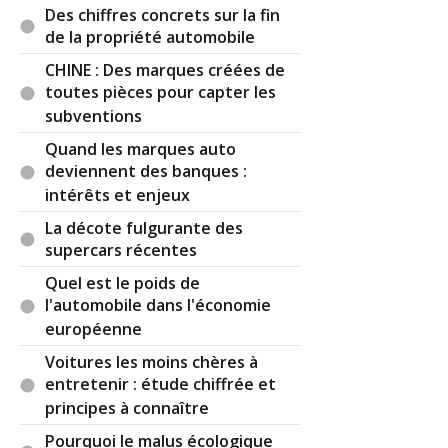
Des chiffres concrets sur la fin
Réagir à ce commentaire
de la propriété automobile
CHINE : Des marques créées de
(Votre post sera visible sous le commentaire)
toutes pièces pour capter les
subventions
Quand les marques auto
Par
hosuyaka
TOP CONTRIBUTEUR
(Date :
deviennent des banques :
2025-09-10 14:16:43)
intérêts et enjeux
La décote fulgurante des
J avais remarqué cette tendance et j attends de
supercars récentes
tomber sur le truc qui me plaira , pour remplacer
le mulet thermique de tous les jours .
Quel est le poids de
Qu il n y ait plus de garantie ou que le kilométrage
l'automobile dans l'économie
soit élevé ( quoique , les électriques roulent peu ,
européenne
je les comprends ) , je m en balance .... Je desosse
complètement le véhicule pour savoir comment c
Voitures les moins chères à
est fait et me faire une idée . Il y a peut être des
entretenir : étude chiffrée et
choses à revoir ....
principes à connaître
Pourquoi le malus écologique