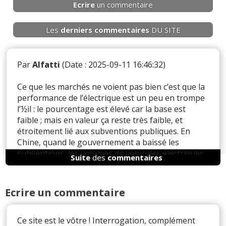
Ecrire
un commentaire
Les
derniers
commentaires
DU SITE
Par
Alfatti
(Date : 2025-09-11 16:46:32)
Ce que les marchés ne voient pas bien c’est que la
performance de l’électrique est un peu en trompe
l’½il : le pourcentage est élevé car la base est
faible ; mais en valeur ça reste très faible, et
étroitement lié aux subventions publiques. En
Chine, quand le gouvernement a baissé les
subventions, les volumes de véhicules électriques
Suite
des
commentaires
ont baissé de 40% du jour au lendemain.
Je suis convaincu que l’avenir est à l’électrique,
Ecrire un commentaire
mais il faudra un mix de technologies pour
répondre aux attentes des clients, et toutes ces
technologies ne sont pas encore prêtes. Elles vont
Ce site est le vôtre ! Interrogation, complément