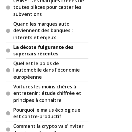
CHINE : Des marques créées de
fond sur le sujet.
toutes pièces pour capter les
subventions
Pour l'exemple de la batterie à 50000 qui n'en
vaut normalement que 2000, ça rejoint un autre
Quand les marques auto
commentaire que je viens de faire (et qui est une
deviennent des banques :
autre réponse à vous-même, mais sur un autre
intérêts et enjeux
article).
La décote fulgurante des
supercars récentes
Réagir à ce commentaire
Quel est le poids de
l'automobile dans l'économie
(Votre post sera visible sous le commentaire)
européenne
Voitures les moins chères à
entretenir : étude chiffrée et
principes à connaître
Pourquoi le malus écologique
est contre-productif
Comment la crypto va s'inviter