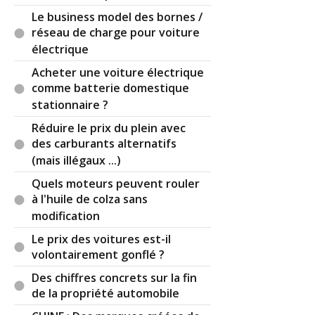
J’en avais parlé a un des product champion de
Le business model des bornes /
porsche qui avait présenté le systeme e turbo de
réseau de charge pour voiture
la 911 992.2 et il était d’accord avec moi. Toutes les
électrique
normes qui conduisent au downsizing
electrification etc von finir par flinguer les
Acheter une voiture électrique
bagnoles de ce genre, et la meilleure bagnole du
comme batterie domestique
show room restait bel et bien la 911 gt3 rs avec
stationnaire ?
son moteur atmo
Réduire le prix du plein avec
des carburants alternatifs
(mais illégaux ...)
Il y a
1
réaction(s) sur ce commentaire :
Quels moteurs peuvent rouler
à l'huile de colza sans
modification
Par
Admin
ADMINISTRATEUR DU SITE
Le prix des voitures est-il
(2025-12-18 14:29:58) : J'étais personnellement
volontairement gonflé ?
fan de Ferrari, mais depuis 2015 j'ai
complètement décroché tellement je ne vois plus
Des chiffres concrets sur la fin
rien d'attractif. Et ça continue d'empirer ...
de la propriété automobile
En tout cas merci pour le partage de vos idées de