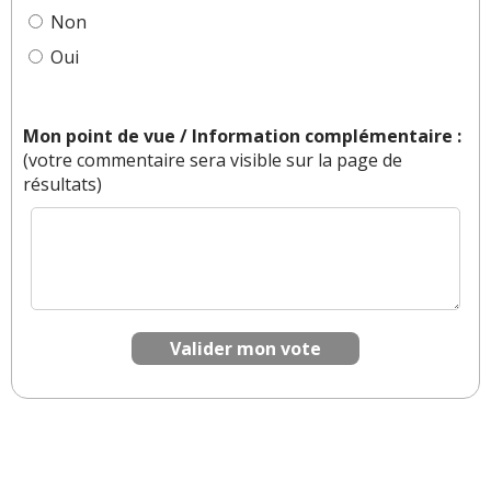
Non
Réagir à ce commentaire
Oui
(Votre post sera visible sous le commentaire)
Mon point de vue / Information complémentaire :
(votre commentaire sera visible sur la page de
résultats)
Par
Vrsc
(Date : 2025-12-17 02:20:59)
Logique! La SF90 ne m’avait pas du tout convaincu
a l eopque justement a cause de son moteur
hybride et son V8 sortis du chapeau (aucune
palmares de competition connu au bataillon). En
plus l’hybridation light avec 5kwh utiles de
Valider mon vote
batterie pour se targuer de sortir 1000cv sur une
durée de 3secondes c’est de la malhoneteté
intellectuelle, mais je digresse. A 500k on cherche
la noblesse. Je pense que la ferrari F80 peut s’en
sortir grace au fait que son moteur vient