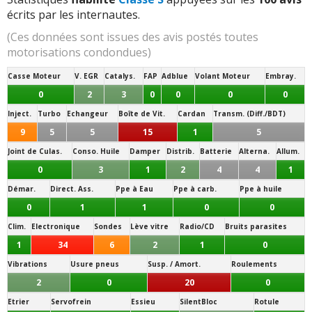
écrits par les internautes.
(Ces données sont issues des avis postés toutes
motorisations condondues)
Casse Moteur
V. EGR
Catalys.
FAP
Adblue
Volant Moteur
Embray.
0
2
3
0
0
0
0
Inject.
Turbo
Echangeur
Boîte de Vit.
Cardan
Transm. (Diff./BDT)
9
5
5
15
1
5
Joint de Culas.
Conso. Huile
Damper
Distrib.
Batterie
Alterna.
Allum.
0
3
1
2
4
4
1
Démar.
Direct. Ass.
Ppe à Eau
Ppe à carb.
Ppe à huile
0
1
1
0
0
Clim.
Electronique
Sondes
Lève vitre
Radio/CD
Bruits parasites
1
34
6
2
1
0
Vibrations
Usure pneus
Susp. / Amort.
Roulements
2
0
20
0
Etrier
Servofrein
Essieu
SilentBloc
Rotule