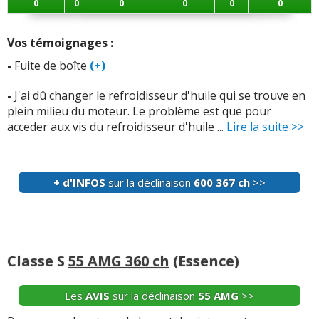
0
0
0
0
0
0
-
Ballast sur phare xenon en 2015
(+)
Vos témoignages :
-
Pour instant rien à signalé elle ait de 2008 151457 km.
-
Fuite de boîte
(+)
(+)
-
J'ai dû changer le refroidisseur d'huile qui se trouve en
-
Injecteur les 8 changer et les 8 bobines d'allumage
plein milieu du moteur. Le problème est que pour
changer aussi et pour finir les 16 bougies changer et
acceder aux vis du refroidisseur d'huile ...
Lire la suite >>
courroie d'accessoire et alternateur changer ...
Lire la
suite >>
-
Défaut électrique ampoules av/ar
(+)
+ d'INFOS
sur la déclinaison
600 367 ch
>>
-
Jambe d'amortisseur, fuit d'air matic - , compresseur
Hs, calculateur porte avant droite hs. - Radiateur à huile
changé 2 fois en 4ans - Changement ...
Lire la suite >>
Classe S
55 AMG 360 ch
(Essence)
+ d'INFOS
sur la déclinaison
500 306 ch
>>
Les
AVIS
sur la déclinaison
55 AMG
>>