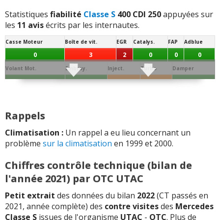
Segment.
AAC
Dephaseur
Soupapes
Bielle
Collecteur
Statistiques
fiabilité
Classe S
400 CDI 250
appuyées sur
les
11 avis
écrits par les internautes.
0
0
0
0
0
0
Casse Moteur
Boîte de vit.
EGR
Catalys.
FAP
Adblue
Vos témoignages :
0
3
2
0
0
0
-
Nombreux problèmes électroniques, mécanique,
Volant Mot.
Embray.
Inject.
Turbo
Damper
qualité plastiques et cuir médiocre, trains avants
0
0
1
1
0
s'affaissent ... bref , au secours, passez votre ...
Lire la
Joint de
Conso/Fuite
Culasse
Distribution
Batterie
Alternateur
Allumage
suite >>
Culas.
Huile
Rappels
0
0
0
1
2
0
0
-
Airmatic; Catalyseur; pas de problème mécanique le
Démar.
Echang. / refroid.
Ppe à Eau
Ppe à huile
Sonde / capteur
Débitm.
moteur de la 320 CDI il est excellent pratiquement
Climatisation :
Un rappel a eu lieu concernant un
0
0
0
0
3
0
indestructible.
(+)
problème
sur la climatisation
en 1999 et 2000.
Segment.
AAC
Dephaseur
Soupapes
Bielle
Collecteur
-
Instabilité ralenti.
(+)
Chiffres contrôle technique (bilan de
0
0
0
0
0
0
l'année 2021) par OTC UTAC
-
BVA HS à 185000 kms, réseau de freins à 173000 kms.
Près de 9 000  de frais sur un an. IMPRESSION D4AVOIR
Vos témoignages :
Petit extrait
des données du bilan
2022
(CT passés en
2021, année complète) des
contre visites
des
Mercedes
ACHETER UNE LADA !!!Inadmissiible pour ...
Lire la suite
-
De gros problèmes électroniques. Année 2002,
Classe S
issues de l'organisme
UTAC
-
OTC
.
Plus de
>>