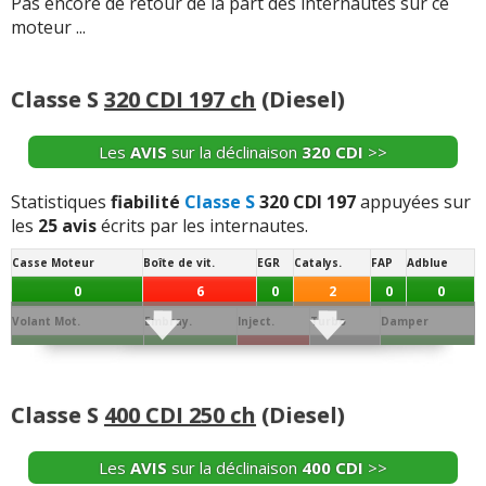
Pas encore de retour de la part des internautes sur ce
moteur ...
Classe S
320 CDI 197 ch
(Diesel)
Les
AVIS
sur la déclinaison
320 CDI
>>
Statistiques
fiabilité
Classe S
320 CDI 197
appuyées sur
les
25 avis
écrits par les internautes.
Casse Moteur
Boîte de vit.
EGR
Catalys.
FAP
Adblue
0
6
0
2
0
0
Volant Mot.
Embray.
Inject.
Turbo
Damper
0
0
4
1
0
Joint de
Conso/Fuite
Culasse
Distribution
Batterie
Alternateur
Allumage
Culas.
Huile
Classe S
400 CDI 250 ch
(Diesel)
0
0
1
0
0
1
0
Démar.
Echang. / refroid.
Ppe à Eau
Ppe à huile
Sonde / capteur
Débitm.
Les
AVIS
sur la déclinaison
400 CDI
>>
0
0
0
0
1
1