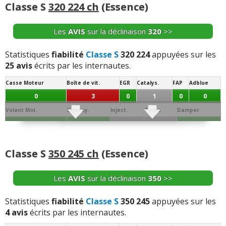
Classe S
320 224 ch
(Essence)
Les
AVIS
sur la déclinaison
320
>>
Statistiques
fiabilité
Classe S
320 224
appuyées sur les
25 avis
écrits par les internautes.
Casse Moteur
Boîte de vit.
EGR
Catalys.
FAP
Adblue
0
3
0
1
0
0
Volant Mot.
Embray.
Inject.
Turbo
Damper
0
0
1
1
0
Joint de
Conso/Fuite
Culasse
Distribution
Batterie
Alternateur
Allumage
Culas.
Huile
Classe S
350 245 ch
(Essence)
0
0
0
0
0
0
0
Démar.
Echang. / refroid.
Ppe à Eau
Ppe à huile
Sonde / capteur
Débitm.
Les
AVIS
sur la déclinaison
350
>>
0
1
0
0
0
0
Segment.
AAC
Dephaseur
Soupapes
Bielle
Collecteur
Statistiques
fiabilité
Classe S
350 245
appuyées sur les
4 avis
écrits par les internautes.
0
0
0
0
0
0