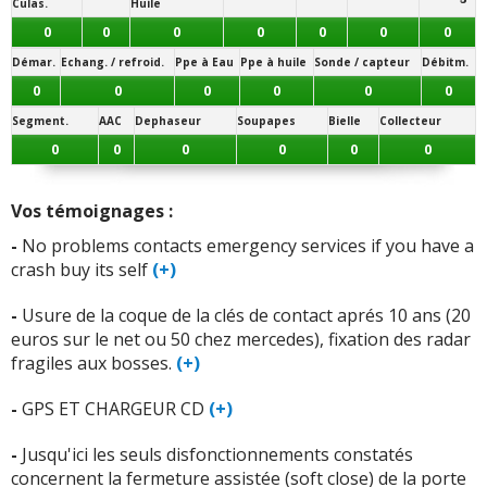
Culas.
Huile
0
0
0
0
0
0
0
-
Centralisation des portes et l'electronique
(+)
Démar.
Echang. / refroid.
Ppe à Eau
Ppe à huile
Sonde / capteur
Débitm.
-
Suspension airmatic et epc
(+)
0
0
0
0
0
0
Segment.
AAC
Dephaseur
Soupapes
Bielle
Collecteur
-
Ne méritent pas d’être mentionnés;
(+)
0
0
0
0
0
0
-
La voiture a 26 ans, tout fonctionne parfaitement bien.
(+)
Vos témoignages :
-
No problems contacts emergency services if you have a
-
Suspension Airmatic et comme tous electronique
(+)
crash buy its self
(+)
-
Comme tous electronique
(+)
-
Usure de la coque de la clés de contact aprés 10 ans (20
euros sur le net ou 50 chez mercedes), fixation des radar
fragiles aux bosses.
(+)
+ d'INFOS
sur la déclinaison
320 224 ch
>>
-
GPS ET CHARGEUR CD
(+)
-
Jusqu'ici les seuls disfonctionnements constatés
concernent la fermeture assistée (soft close) de la porte