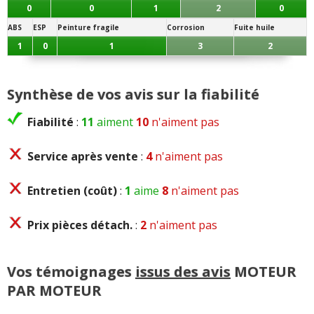
0
0
1
2
0
ABS
ESP
Peinture fragile
Corrosion
Fuite huile
1
0
1
3
2
Synthèse de vos avis sur la fiabilité
Fiabilité
:
11
aiment
10
n'aiment pas
Service après vente
:
4
n'aiment pas
Entretien (coût)
:
1
aime
8
n'aiment pas
Prix pièces détach.
:
2
n'aiment pas
Vos témoignages
issus des avis
MOTEUR
PAR MOTEUR