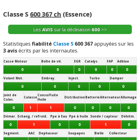
Joint de
Conso/Fuite
Culasse
Distribution
Batterie
Alternateur
Allumage
Culas.
Huile
Classe S
600 367 ch
(Essence)
0
0
1
0
0
1
1
Démar.
Echang. / refroid.
Ppe à Eau
Ppe à huile
Sonde / capteur
Débitm.
Les
AVIS
sur la déclinaison
600
>>
0
1
0
0
0
0
Segment.
AAC
Dephaseur
Soupapes
Bielle
Collecteur
Statistiques
fiabilité
Classe S
600 367
appuyées sur les
3 avis
écrits par les internautes.
0
0
0
0
0
0
Casse Moteur
Boîte de vit.
EGR
Catalys.
FAP
Adblue
Vos témoignages :
0
0
0
0
0
0
-
Quelques rares problèmes sans conséquences et vite
Volant Mot.
Embray.
Inject.
Turbo
Damper
résolus avec un entretien régulier chez Mercedes
(+)
0
0
0
0
0
Joint de
Conso/Fuite
-
Le neiman se met en defaut et bloc le contact
Culasse
Distribution
Batterie
Alternateur
Allumage
Culas.
Huile
impossible de demarrer
(+)
0
1
1
0
0
0
0
Démar.
Echang. / refroid.
Ppe à Eau
Ppe à huile
Sonde / capteur
Débitm.
-
Electronique (alarme facturée et non solutionnée par
concessionnaire)
(+)
0
1
0
0
1
0
Segment.
AAC
Dephaseur
Soupapes
Bielle
Collecteur
-
Des bricoles electriques ! rien de grave
(+)