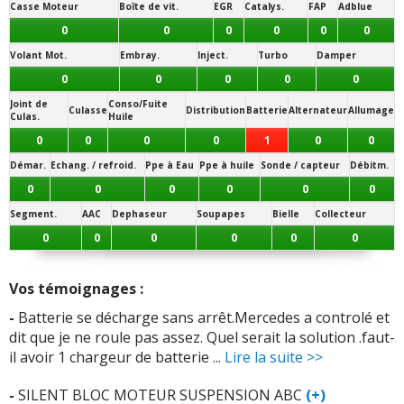
Casse Moteur
Boîte de vit.
EGR
Catalys.
FAP
Adblue
Vos témoignages :
0
0
0
0
0
0
-
- Turbo, injecteurs, électronique, suspensions airmatic
Volant Mot.
Embray.
Inject.
Turbo
Damper
(ruineuse) !!!
(+)
0
0
0
0
0
Joint de
Conso/Fuite
-
Airmatic, airmatic, airmatic..... (suspension pneumatique)
Culasse
Distribution
Batterie
Alternateur
Allumage
Culas.
Huile
(+)
0
0
0
0
1
0
0
Démar.
Echang. / refroid.
Ppe à Eau
Ppe à huile
Sonde / capteur
Débitm.
-
Fuite d'huile ,défaut étanchéité carter inférieur
(+)
0
0
0
0
0
0
-
Boite vitesse l electronique
(+)
Segment.
AAC
Dephaseur
Soupapes
Bielle
Collecteur
0
0
0
0
0
0
-
Airmatic joint de la boite
(+)
-
Catalyseur pompe a air centralisation des portes.cour
Vos témoignages :
circuit fusibles
(+)
-
Batterie se décharge sans arrêt.Mercedes a controlé et
dit que je ne roule pas assez. Quel serait la solution .faut-
-
GPS et Television Suprimee
(+)
il avoir 1 chargeur de batterie ...
Lire la suite >>
-
145000Km Boîte de vitesse qui vibre (remplacement
-
SILENT BLOC MOTEUR SUSPENSION ABC
(+)
silentbloc AR de la boîte)
(+)