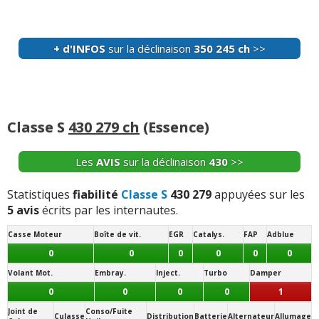
-
Tous les pb de tous les véhicules moteur radiateur bva
electronique rien ne marche
(+)
+ d'INFOS
sur la déclinaison
350 245 ch
>>
-
Suspension pneumatique Airmatic, EZS (contact de
démarrage), cerveau frein,soft close.
(+)
-
Suspension airmatic
(+)
Classe S
430 279 ch
(Essence)
-
Impossible a ouvrir - Peux t'on démonter la cloison en
Les
AVIS
sur la déclinaison
430
>>
tôle qui se trouve derrière le dossier du siège arrière -
Qu'y a t'il derriere cette clois ...
Lire la suite >>
Statistiques
fiabilité
Classe S
430 279
appuyées sur les
-
L'électronique .....
(+)
5 avis
écrits par les internautes.
Casse Moteur
Boîte de vit.
EGR
Catalys.
FAP
Adblue
-
Vitre electriques les 4 hs ,sieges electrique avant hs, toit
ouvrant hs.... Suspension pneumatique Airmatic, tres
0
0
0
0
0
0
decevant
(+)
Volant Mot.
Embray.
Inject.
Turbo
Damper
0
0
0
0
1
-
Aide au stationnement un peu sensible en cas de pluie
Joint de
Conso/Fuite
(+)
Culasse
Distribution
Batterie
Alternateur
Allumage