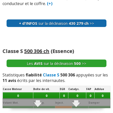
conducteur et le coffre.
(+)
+ d'INFOS
sur la déclinaison
430 279 ch
>>
Classe S
500 306 ch
(Essence)
Les
AVIS
sur la déclinaison
500
>>
Statistiques
fiabilité
Classe S
500 306
appuyées sur les
11 avis
écrits par les internautes.
Casse Moteur
Boîte de vit.
EGR
Catalys.
FAP
Adblue
0
0
0
0
0
0
Volant Mot.
Embray.
Inject.
Turbo
Damper
0
0
1
0
0