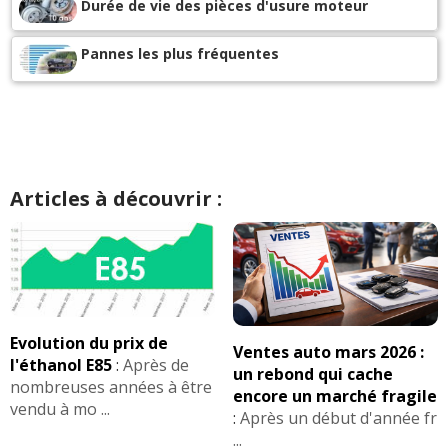
-
Pas de probléme
(+)
Durée de vie des pièces d'usure moteur
-
Une véritable catastrophe l airmatic . Bloc electovane à
Pannes les plus fréquentes
été changer et la voiture a toujours des problèmes . Je
vais devoir changer les 4 amorti ...
Lire la suite >>
-
Voiture entretenue dans le réseau mercedes jusqu'à
100 000 km ..depuis garage indépendant aucun
problème . Vidange tout les 15 milles filtre la to ...
Lire la
Articles à découvrir :
suite >>
+ d'INFOS
sur la déclinaison
320 CDI 197 ch
>>
Evolution du prix de
Ventes auto mars 2026 :
l'éthanol E85
:
Après de
un rebond qui cache
nombreuses années à être
encore un marché fragile
vendu à mo ...
:
Après un début d'année fr
...