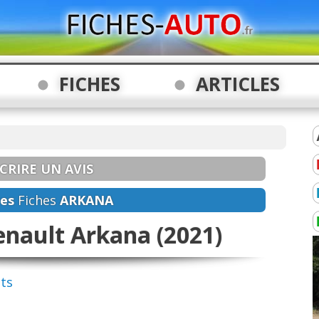
FICHES
ARTICLES
CRIRE UN AVIS
es
Fiches
ARKANA
enault Arkana (2021)
nts