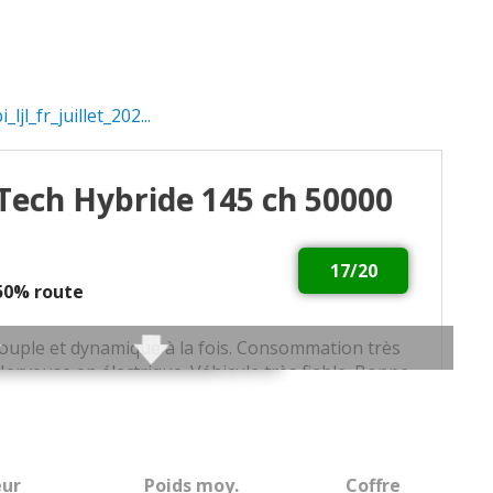
l_fr_juillet_202...
E-Tech Hybride 145 ch 50000
17/20
 50% route
souple et dynamique à la fois. Consommation très
Nerveuse en électrique. Véhicule très fiable. Bonne
matériaux par rapport aux anciennes Renault.
er peu modulable.
ur
Poids moy.
Coffre