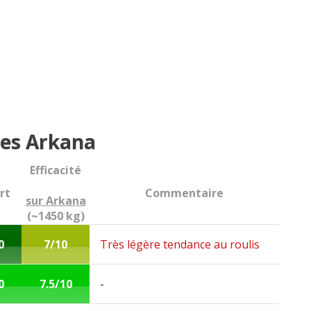
es Arkana
Efficacité
rt
Commentaire
sur Arkana
(~1450 kg)
0
7/10
Très légère tendance au roulis
0
7.5/10
-