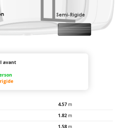
l avant
erson
rigide
4.57
m
1.82
m
1.58
m