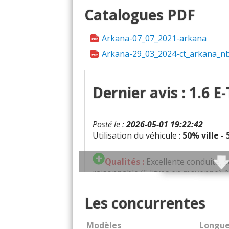
Catalogues PDF
Arkana-07_07_2021-arkana
Arkana-29_03_2024-ct_arkana_nbi_lj
Dernier avis : 1.6 
Posté le :
2026-05-01 19:22:42
Utilisation du véhicule :
50% ville -
Qualités :
Excellente conduite, 
raisonnable (5 litres en moyenne). 
tenue de route. Bonne qualité des 
Les concurrentes
Défauts :
Position du siège passag
Modèles
Longue