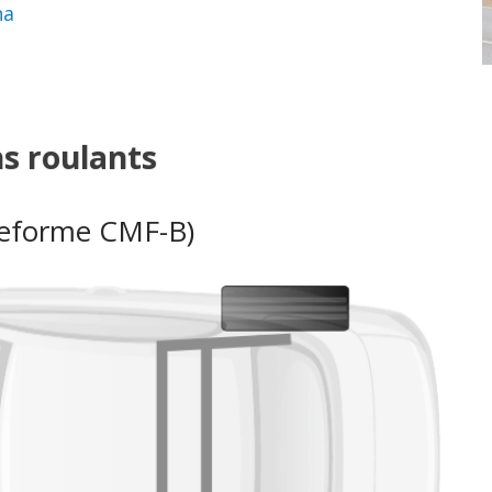
na
ns roulants
teforme CMF-B)