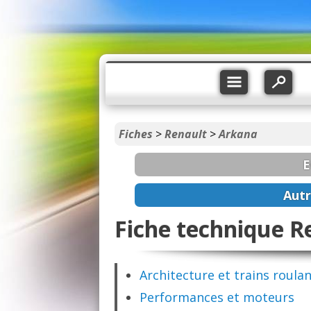
Fiches
>
Renault
>
Arkana
E
Autr
Fiche technique R
Architecture et trains roula
Performances et moteurs