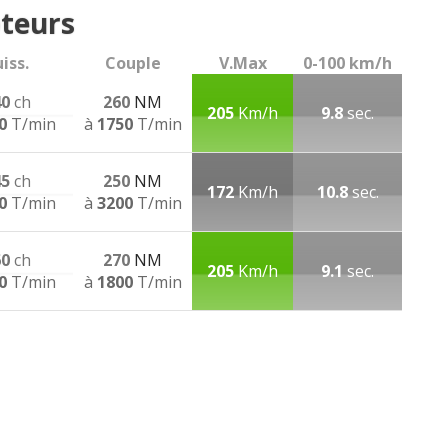
teurs
iss.
Couple
V.Max
0-100 km/h
40
ch
260
NM
205
Km/h
9.8
sec.
0
T/min
à
1750
T/min
45
ch
250
NM
172
Km/h
10.8
sec.
0
T/min
à
3200
T/min
60
ch
270
NM
205
Km/h
9.1
sec.
0
T/min
à
1800
T/min