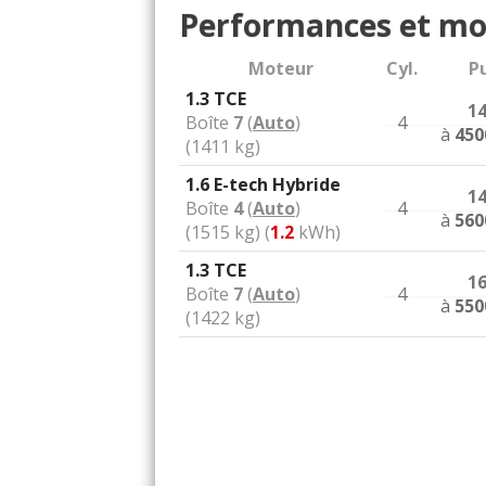
Performances et mo
Moteur
Cyl.
Pu
1.3 TCE
1
Boîte
7
(
Auto
)
4
à
450
(1411 kg)
1.6 E-tech Hybride
1
Boîte
4
(
Auto
)
4
à
560
(1515 kg) (
1.2
kWh)
1.3 TCE
1
Boîte
7
(
Auto
)
4
à
550
(1422 kg)