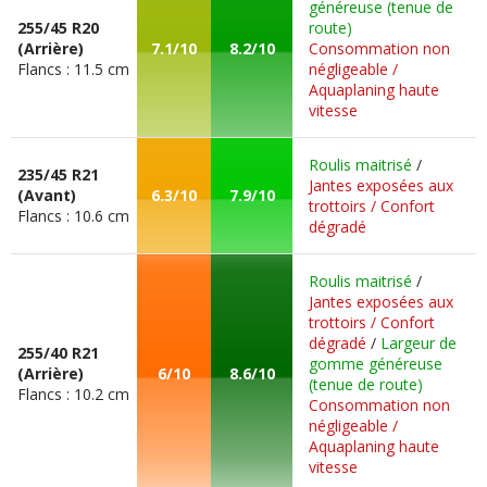
généreuse (tenue de
255/45 R20
route)
(Arrière)
7.1/10
8.2/10
Consommation non
Flancs : 11.5 cm
négligeable /
Aquaplaning haute
vitesse
Roulis maitrisé
/
235/45 R21
Jantes exposées aux
(Avant)
6.3/10
7.9/10
trottoirs / Confort
Flancs : 10.6 cm
dégradé
Roulis maitrisé
/
Jantes exposées aux
trottoirs / Confort
dégradé
/
Largeur de
255/40 R21
gomme généreuse
(Arrière)
6/10
8.6/10
(tenue de route)
Flancs : 10.2 cm
Consommation non
négligeable /
Aquaplaning haute
vitesse