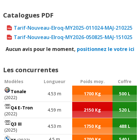
Catalogues PDF
Tarif-Nouveau-Elroq-MY2025-011024-MAJ-210225
Tarif-Nouveau-Elroq-MY2026-050825-MAJ-151025
Aucun avis pour le moment,
positionnez le votre ici
Les concurrentes
Modèles
Longueur
Poids moy.
Coffre
Tonale
4.53 m
1700 Kg
500 L
(2022)
Q4 E-Tron
4.59 m
2150 Kg
520 L
(2022)
Q3 III
4.53 m
1750 Kg
488 L
(2025)
4.5 m
1700 Kg
540 L