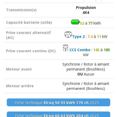
Propulsion
Transmission(s)
4X4
Capacité batterie (utile)
52
à
77
kWh
Prise courant alternatif
Type 2
:
7.4
à
11
kW
(AC)
CCS Combo
:
145
à
185
Prise courant continu (DC)
kW
Synchrone / Rotor à aimant
Moteur avant
permanent (Brushless)
OU
Aucun
Synchrone / Rotor à aimant
Moteur arrière
permanent (Brushless)
Fiche technique
Elroq 50
55 kWh
170 ch
2025
Fiche technique
Elroq 60
63 kWh
204 ch
2025