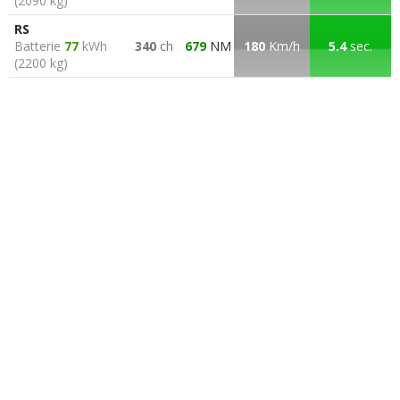
(2090 kg)
RS
Batterie
77
kWh
340
ch
679
NM
180
Km/h
5.4
sec.
(2200 kg)