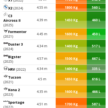
X1
(2022)
4.55 m
1800 Kg
560 L
X2
(2024)
C3
4.39 m
1450 Kg
460 L
Aircross II
(2025)
Formentor
4.45 m
1600 Kg
450 L
(2021)
Duster 3
4.34 m
1400 Kg
517 L
(2024)
Bigster
4.57 m
1500 Kg
667 L
(2025)
4.34 m
1400 Kg
335 L
HRV
(2022)
Tucson
4.5 m
1650 Kg
616 L
(2021)
Kona 2
4.35 m
1600 Kg
466 L
(2023)
Sportage
4.51 m
1700 Kg
587 L
(2022)