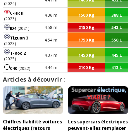
(2024)
C-HR II
4.36 m
1500 Kg
388 L
(2023)
4.58 m
2150 Kg
543 L
ID4
(2021)
Tiguan 3
4.54 m
1750 Kg
550 L
(2023)
T-Roc 2
4.37 m
1450 Kg
445 L
(2025)
4.44 m
2100 Kg
413 L
C40
(2022)
Articles à découvrir :
Chiffres fiabilité voitures
Les supercars électriques
électriques (retours
peuvent-elles remplacer