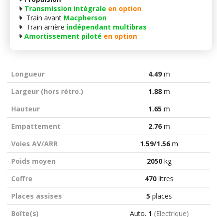
Transmission intégrale
en option
Train avant
Macpherson
Train arrière
indépendant multibras
Amortissement piloté
en option
Longueur
4.49
m
Largeur (hors rétro.)
1.88
m
Hauteur
1.65
m
Empattement
2.76
m
Voies AV/ARR
1.59/1.56
m
Poids moyen
2050
kg
Coffre
470
litres
Places assises
5
places
Boîte(s)
Auto.
1
(Electrique)