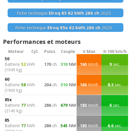
Fiche technique
Elroq 85
82 kWh
286 ch
2025
Fiche technique
Elroq 85x
82 kWh
286 ch
2025
Performances et moteurs
Moteur
Cyl.
Puiss.
Couple
V.Max
0-100 km/h
50
Batterie
52
kWh
170
ch
310
NM
160
Km/h
9
sec.
(1949 kg)
60
Batterie
58
kWh
204
ch
310
NM
160
Km/h
8.3
sec.
(1960 kg)
85x
Batterie
77
kWh
286
ch
679
NM
180
Km/h
6
sec.
(2140 kg)
85
Batterie
77
kWh
286
ch
545
NM
180
Km/h
6.6
sec.