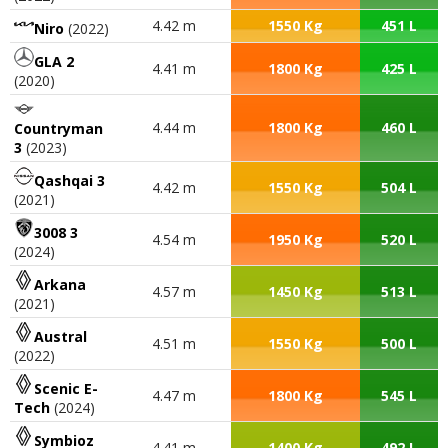
4.42 m
1550 Kg
451 L
Niro
(2022)
GLA 2
4.41 m
1800 Kg
425 L
(2020)
4.44 m
1800 Kg
460 L
Countryman
3
(2023)
Qashqai 3
4.42 m
1550 Kg
504 L
(2021)
3008 3
4.54 m
1950 Kg
520 L
(2024)
Arkana
4.57 m
1450 Kg
513 L
(2021)
Austral
4.51 m
1550 Kg
500 L
(2022)
Scenic E-
4.47 m
1800 Kg
545 L
Tech
(2024)
Symbioz
4.41 m
1400 Kg
492 L