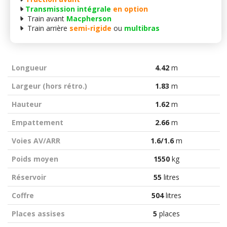
Transmission intégrale
en option
Train avant
Macpherson
Train arrière
semi-rigide
ou
multibras
Longueur
4.42
m
Largeur (hors rétro.)
1.83
m
Hauteur
1.62
m
Empattement
2.66
m
Voies AV/ARR
1.6/1.6
m
Poids moyen
1550
kg
Réservoir
55
litres
Coffre
504
litres
Places assises
5
places