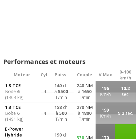
Performances et moteurs
0-100
Moteur
Cyl.
Puiss.
Couple
V.Max
km/h
1.3 TCE
140
ch
240
NM
196
10.2
Boîte
6
4
à
5500
à
1650
Km/h
sec.
(1404 kg)
T/min
T/min
1.3 TCE
158
ch
270
NM
199
Boîte
6
4
à
500
à
1800
9.2
sec.
Km/h
(1491 kg)
T/min
T/min
E-Power
Hybride
190
ch
330
NM
170