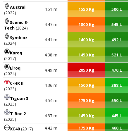
Austral
4.51 m
1550 Kg
500 L
(2022)
Scenic E-
4.47 m
1800 Kg
545 L
Tech
(2024)
Symbioz
4.41 m
1400 Kg
492 L
(2024)
Karoq
4.38 m
1450 Kg
521 L
(2017)
Elroq
4.49 m
2050 Kg
470 L
(2024)
C-HR II
4.36 m
1500 Kg
388 L
(2023)
Tiguan 3
4.54 m
1750 Kg
550 L
(2023)
T-Roc 2
4.37 m
1450 Kg
445 L
(2025)
4.42 m
1750 Kg
460 L
XC40
(2017)