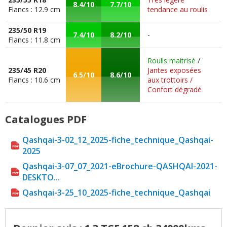
8.4/10
7.7/10
Flancs : 12.9 cm
tendance au roulis
235/50 R19
7.4/10
8.2/10
-
Flancs : 11.8 cm
Roulis maitrisé
/
235/45 R20
Jantes exposées
6.5/10
8.6/10
Flancs : 10.6 cm
aux trottoirs /
Confort dégradé
Catalogues PDF
Qashqai-3-02_12_2025-fiche_technique_Qashqai-
2025
Qashqai-3-07_07_2021-eBrochure-QASHQAI-2021-
DESKTO...
Qashqai-3-25_10_2025-fiche_technique_Qashqai