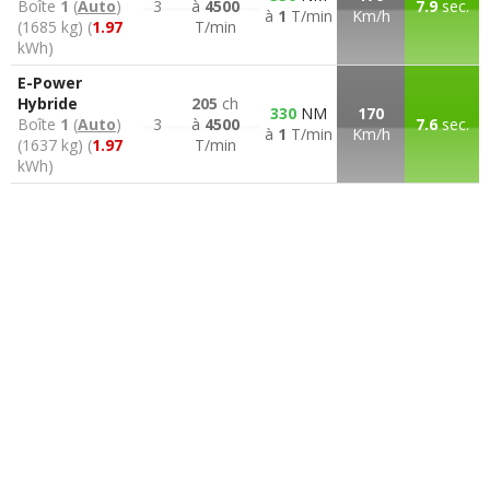
Boîte
1
(
Auto
)
3
à
4500
7.9
sec.
à
1
T/min
Km/h
(1685 kg) (
1.97
T/min
kWh)
E-Power
Hybride
205
ch
330
NM
170
Boîte
1
(
Auto
)
3
à
4500
7.6
sec.
à
1
T/min
Km/h
(1637 kg) (
1.97
T/min
kWh)