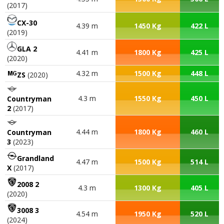
(2017)
CX-30
4.39 m
1450 Kg
422 L
(2019)
GLA 2
4.41 m
1800 Kg
425 L
(2020)
4.32 m
1500 Kg
448 L
ZS
(2020)
4.3 m
1550 Kg
450 L
Countryman
2
(2017)
4.44 m
1800 Kg
460 L
Countryman
3
(2023)
Grandland
4.47 m
1500 Kg
514 L
X
(2017)
2008 2
4.3 m
1300 Kg
405 L
(2020)
3008 3
4.54 m
1950 Kg
520 L
(2024)