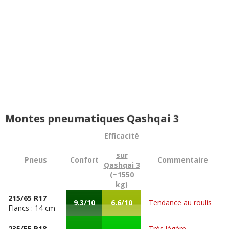
Montes pneumatiques Qashqai 3
Efficacité
sur
Pneus
Confort
Commentaire
Qashqai 3
(~1550
kg)
215/65 R17
9.3/10
6.6/10
Tendance au roulis
Flancs : 14 cm
235/55 R18
Très légère