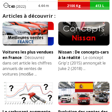
4.44 m
2100 Kg
413 L
C40
(2022)
Articles à découvrir :
Voitures les plus vendues
Nissan : De concepts-cars
en France
:
Découvrez
à la réalité
:
Le concept
dans cet article les chiffres
Grip'z (2015) annonçait le
annuels de ventes de
Juke 2 (2018) ...
voitures (mod&e ...
Le carburant augmente-
Evolution des ventes des