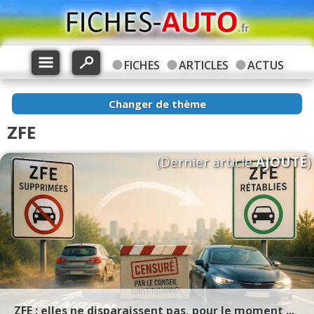
FICHES
ARTICLES
ACTUS
Changer de thème
ZFE
(Dernier article
AJOUTÉ
)
ZFE : elles ne disparaissent pas, pour le moment ...