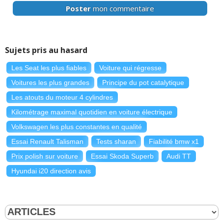
Poster
mon commentaire
Sujets pris au hasard
Les Seat les plus fiables
Voiture qui régresse
Voitures les plus grandes
Principe du pot catalytique
Les atouts du moteur 4 cylindres
Kilométrage maximal quotidien en voiture électrique
Volkswagen les plus constantes en qualité
Essai Renault Talisman
Tests sharan
Fiabilité bmw x1
Prix polish sur voiture
Essai Skoda Superb
Audi TT
Hyundai i20 direction avis