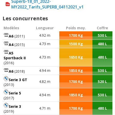
Superb-18_01_2022-
MY2022_Tarifs_SUPERB_04112021_v1
Les concurrentes
Modèles
Longueur
Poids moy.
Coffre
4.92 m
1700 Kg
530 L
A6
(2011)
4.73 m
1500 Kg
480 L
A4
(2015)
A5
4.73 m
1650 Kg
480 L
Sportback II
(2016)
4.94 m
1850 Kg
530 L
A6
(2018)
Serie 3 GT
4.82 m
1700 Kg
520 L
(2013)
Serie 5
4.94 m
1850 Kg
530 L
(2017)
Serie 3
4.71 m
1700 Kg
480 L
(2019)