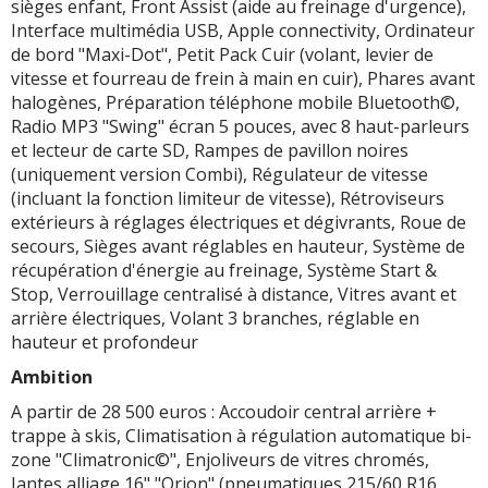
sièges enfant, Front Assist (aide au freinage d'urgence),
Interface multimédia USB, Apple connectivity, Ordinateur
de bord "Maxi-Dot", Petit Pack Cuir (volant, levier de
vitesse et fourreau de frein à main en cuir), Phares avant
halogènes, Préparation téléphone mobile Bluetooth©,
Radio MP3 "Swing" écran 5 pouces, avec 8 haut-parleurs
et lecteur de carte SD, Rampes de pavillon noires
(uniquement version Combi), Régulateur de vitesse
(incluant la fonction limiteur de vitesse), Rétroviseurs
extérieurs à réglages électriques et dégivrants, Roue de
secours, Sièges avant réglables en hauteur, Système de
récupération d'énergie au freinage, Système Start &
Stop, Verrouillage centralisé à distance, Vitres avant et
arrière électriques, Volant 3 branches, réglable en
hauteur et profondeur
Ambition
A partir de 28 500 euros : Accoudoir central arrière +
trappe à skis, Climatisation à régulation automatique bi-
zone "Climatronic©", Enjoliveurs de vitres chromés,
Jantes alliage 16" "Orion" (pneumatiques 215/60 R16