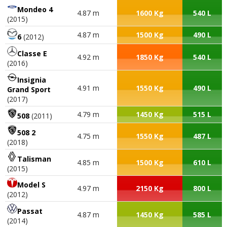
Mondeo 4
4.87 m
1600 Kg
540 L
(2015)
4.87 m
1500 Kg
490 L
6
(2012)
Classe E
4.92 m
1850 Kg
540 L
(2016)
Insignia
4.91 m
1550 Kg
490 L
Grand Sport
(2017)
4.79 m
1450 Kg
515 L
508
(2011)
508 2
4.75 m
1550 Kg
487 L
(2018)
Talisman
4.85 m
1500 Kg
610 L
(2015)
Model S
4.97 m
2150 Kg
800 L
(2012)
Passat
4.87 m
1450 Kg
585 L
(2014)