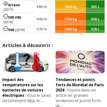
Arteon
4.86 m
1650 Kg
563 L
(2017)
S90 V90
4.96 m
1750 Kg
500 L
(2016)
4.76 m
1900 Kg
529 L
V60
(2018)
Articles à découvrir :
Impact des
Tendances et points
températures sur les
forts du Mondial de Paris
batteries de voitures
2024
:
Voyons dans cet
électriques
:
Vous le savez
article les grandes
certainement déjà, le ...
tendances et points forts
de ...