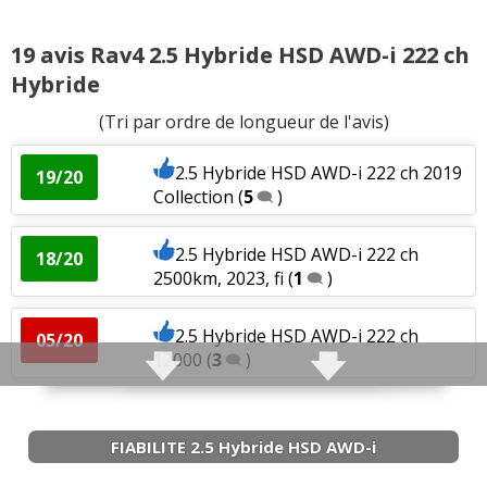
2.5 Hybride HSD 218 ch 5500km juin
04/20
19 avis Rav4 2.5 Hybride HSD AWD-i 222 ch
2019
(
5
)
Hybride
2.5 Hybride HSD 218 ch 7000km août
07/20
(Tri par ordre de longueur de l'avis)
2019
(
6
)
2.5 Hybride HSD AWD-i 222 ch 2019
19/20
2.5 Hybride HSD 218 ch, juillet 2020,
Collection
(
5
)
18/20
3000km,
(
1
)
2.5 Hybride HSD AWD-i 222 ch
18/20
2.5 Hybride HSD 218 ch 18000 KM
(
0
)
19/20
2500km, 2023, fi
(
1
)
2.5 Hybride HSD AWD-i 222 ch
05/20
2.5 Hybride HSD 218 ch CVT 2020 18'
19.5/20
12000
(
3
)
HYBRIDE
(
0
)
2.5 Hybride HSD AWD-i 222 ch 2019,
2.5 Hybride HSD 218 ch
(
1
)
19/20
-- /20
lounge + o
(
0
)
FIABILITE 2.5 Hybride HSD AWD-i
Fiabilité
:
1
aime