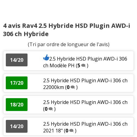
2.5 Hybride HSD AWD-i 222 ch Rav 4
19.5/20
2019 AWD F
(
2
)
Puissance moteur et relances
:
3
aiment
2
n'aiment pas
2.5 Hybride HSD AWD-i 222 ch 06.2019
4 avis Rav4 2.5 Hybride HSD Plugin AWD-i
20/20
Agrément
:
2
aiment
Finition
(
2
)
306 ch Hybride
Consommation
:
4
aiment
4
n'aiment pas
(Tri par ordre de longueur de l'avis)
2.5 Hybride HSD AWD-i 222 ch 9200km
15/20
2019 -col
(
1
)
Bruit moteur
:
1
aime
1
n'aime pas
2.5 Hybride HSD Plugin AWD-i 306
14/20
ch Modèle PH
(
5
)
2.5 Hybride HSD AWD-i 222 ch Jantes
17/20
(
0
)
2.5 Hybride HSD Plugin AWD-i 306 ch
17/20
22000km
(
0
)
2.5 Hybride HSD AWD-i 222 ch 25000
08/20
km finitio
(
1
)
2.5 Hybride HSD Plugin AWD-i 306 ch
18/20
(
0
)
2.5 Hybride HSD AWD-i 222 ch
(
2
)
09/20
2.5 Hybride HSD Plugin AWD-i 306 ch
14/20
2021 18"
(
0
)
2.5 Hybride HSD AWD-i 222 ch Lounge
15/20