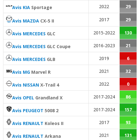
Bruit moteur
:
2
aiment
2022
29
Avis KIA
Sportage
2017
29
Avis MAZDA
CX-5 II
2015-2022
130
Avis MERCEDES
GLC
2016-2023
21
Avis MERCEDES
GLC Coupe
2019
6
Avis MERCEDES
GLB
2021
32
Avis MG
Marvel R
2022
0
Avis NISSAN
X-Trail 4
2017-2024
86
Avis OPEL
Grandland X
2017-2024
157
Avis PEUGEOT
5008 2
2017
93
Avis RENAULT
Koleos II
2021
131
Avis RENAULT
Arkana