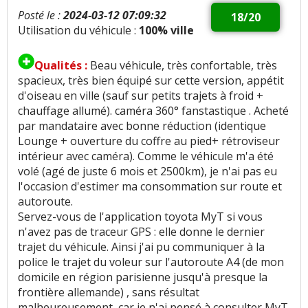
Posté le :
2024-03-12 07:09:32
18/20
Utilisation du véhicule :
100% ville
Qualités :
Beau véhicule, très confortable, très
spacieux, très bien équipé sur cette version, appétit
d'oiseau en ville (sauf sur petits trajets à froid +
chauffage allumé). caméra 360° fanstastique . Acheté
par mandataire avec bonne réduction (identique
Lounge + ouverture du coffre au pied+ rétroviseur
intérieur avec caméra). Comme le véhicule m'a été
volé (agé de juste 6 mois et 2500km), je n'ai pas eu
l'occasion d'estimer ma consommation sur route et
autoroute.
Servez-vous de l'application toyota MyT si vous
n'avez pas de traceur GPS : elle donne le dernier
trajet du véhicule. Ainsi j'ai pu communiquer à la
police le trajet du voleur sur l'autoroute A4 (de mon
domicile en région parisienne jusqu'à presque la
frontière allemande) , sans résultat
malheureusement, car je n'ai pensé à consulter MyT