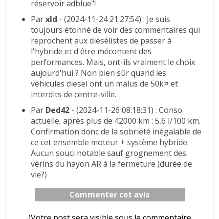
réservoir adblue"!
Par
xld
- (2024-11-24 21:27:54) : Je suis
toujours étonné de voir des commentaires qui
reprochent aux diésélistes de passer à
l'hybride et d'être mécontent des
performances. Mais, ont-ils vraiment le choix
aujourd'hui ? Non bien sûr quand les
véhicules diesel ont un malus de 50k¤ et
interdits de centre-ville.
Par
Ded42
- (2024-11-26 08:18:31) : Conso
actuelle, après plus de 42000 km : 5,6 l/100 km.
Confirmation donc de la sobriété inégalable de
ce cet ensemble moteur + système hybride.
Aucun souci notable sauf grognement des
vérins du hayon AR à la fermeture (durée de
vie?)
Commenter cet avis
(Votre post sera visible sous le commentaire