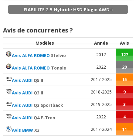
juillet 2
(
0
)
FIABILITE 2.5 Hybride HSD Plugin AWD-i
2.5 Hybride HSD AWD-i 222 ch XLE
08/20
AWD. 42 000
(
0
)
Avis de concurrentes ?
2.5 Hybride HSD AWD-i 222 ch
18/20
Modèles
Année
Avis
Automatique 107
(
0
)
2017
127
Avis ALFA ROMEO
Stelvio
2.5 Hybride HSD AWD-i 222 ch
09/20
80000km 2021
(
0
)
2022
29
Avis ALFA ROMEO
Tonale
2017-2025
15
2.5 Hybride HSD AWD-i 222 ch
(
3
)
Avis AUDI
Q5 II
05/20
2018-2025
9
Avis AUDI
Q3 II
2.5 Hybride HSD AWD-i 222 ch
14/20
2019-2025
3
Avis AUDI
Q3 Sportback
06/2020, 38000
(
1
)
2022
4
Avis AUDI
Q4 E-Tron
2.5 Hybride HSD AWD-i 222 ch
19/20
2017-2024
11
Collection 45000
(
0
)
Avis BMW
X3