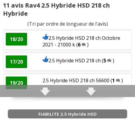
11 avis Rav4 2.5 Hybride HSD 218 ch
Hybride
(Tri par ordre de longueur de l'avis)
2.5 Hybride HSD 218 ch Octobre
18/20
2021 - 21000 k
(
6
)
2.5 Hybride HSD 218 ch
(
5
)
17/20
2.5 Hybride HSD 218 ch 56600
(
1
)
19/20
2.5 Hybride HSD 218 ch Août 2019,
00/20
4000km
(
8
)
FIABILITE 2.5 Hybride HSD
2.5 Hybride HSD 218 ch
-- /20
autom,36000km,2018, hy
(
3
)