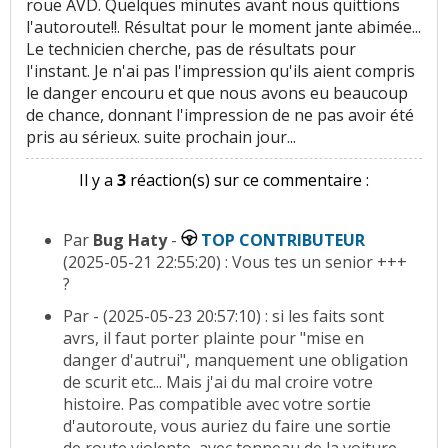
roue AVD. Quelques minutes avant nous quittions
l'autoroute!!. Résultat pour le moment jante abimée...
Le technicien cherche, pas de résultats pour
l'instant. Je n'ai pas l'impression qu'ils aient compris
le danger encouru et que nous avons eu beaucoup
de chance, donnant l'impression de ne pas avoir été
pris au sérieux. suite prochain jour...
Il y a
3
réaction(s) sur ce commentaire :
Par
Bug Haty
-
TOP CONTRIBUTEUR
(2025-05-21 22:55:20) : Vous tes un senior +++
?
Par
- (2025-05-23 20:57:10) : si les faits sont
avrs, il faut porter plainte pour "mise en
danger d'autrui", manquement une obligation
de scurit etc... Mais j'ai du mal croire votre
histoire. Pas compatible avec votre sortie
d'autoroute, vous auriez du faire une sortie
de route violente, avec tonneau de la voiture.