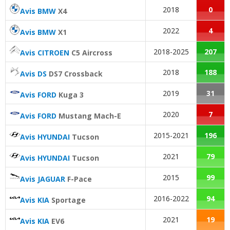
2018
0
Avis BMW
X4
2.5 Hybride HSD AWD-i 222 ch
(
0
)
18/20
2022
4
Avis BMW
X1
2.5 Hybride HSD AWD-i 222 ch
(
0
)
2018-2025
207
Avis CITROEN
C5 Aircross
16/20
2018
188
Avis DS
DS7 Crossback
Fiabilité
:
3
aiment
2019
31
Avis FORD
Kuga 3
Service après vente
:
3
aiment
3
n'aiment pas
2020
7
Avis FORD
Mustang Mach-E
Entretien (coût)
:
1
aime
2015-2021
196
Avis HYUNDAI
Tucson
Puissance moteur et relances
:
4
aiment
1
n'aime pas
2021
79
Avis HYUNDAI
Tucson
Entretien (coût)
:
1
aime
2015
99
Avis JAGUAR
F-Pace
Agrément
:
1
n'aime pas
2016-2022
94
Avis KIA
Sportage
Consommation
:
11
aiment
3
n'aiment pas
2021
19
Avis KIA
EV6