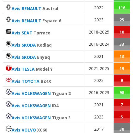
2022
116
Avis RENAULT
Austral
2023
25
Avis RENAULT
Espace 6
2018-2025
10
Avis SEAT
Tarraco
2016-2024
33
Avis SKODA
Kodiaq
2021
13
Avis SKODA
Enyaq
2021-2025
19
Avis TESLA
Model Y
2023
9
Avis TOYOTA
BZ4X
2016-2023
98
Avis VOLKSWAGEN
Tiguan 2
2021
7
Avis VOLKSWAGEN
ID4
2023
5
Avis VOLKSWAGEN
Tiguan 3
2017
38
Avis VOLVO
XC60