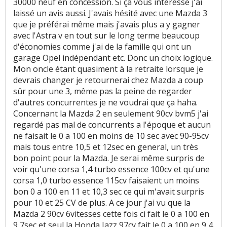
30000 neuf en concession. Si ça vous intéresse j'ai
laissé un avis aussi. J'avais hésité avec une Mazda 3
Service après vente
:
4
aiment
4
n'aiment pas
que je préférai même mais j'avais plus a y gagner
avec l'Astra v en tout sur le long terme beaucoup
Entretien (coût)
:
3
aiment
8
n'aiment pas
d'économies comme j'ai de la famille qui ont un
garage Opel indépendant etc. Donc un choix logique.
Prix pièces détach.
:
1
n'aime pas
Mon oncle étant quasiment à la retraite lorsque je
devrais changer je retournerai chez Mazda a coup
Coût assurance
:
1
aime
2
n'aiment pas
sûr pour une 3, même pas la peine de regarder
d'autres concurrentes je ne voudrai que ça haha.
Concernant la Mazda 2 en seulement 90cv bvm5 j'ai
regardé pas mal de concurrents a l'époque et aucun
ne faisait le 0 a 100 en moins de 10 sec avec 90-95cv
mais tous entre 10,5 et 12sec en general, un très
bon point pour la Mazda. Je serai même surpris de
voir qu'une corsa 1,4 turbo essence 100cv et qu'une
corsa 1,0 turbo essence 115cv faisaient un moins
bon 0 a 100 en 11 et 10,3 sec ce qui m'avait surpris
pour 10 et 25 CV de plus. A ce jour j'ai vu que la
Mazda 2 90cv 6vitesses cette fois ci fait le 0 a 100 en
9,7sec et seul la Honda Jazz 97cv fait le 0 a 100 en 9,4