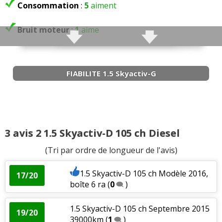
Consommation
:
5
aiment
1.5 Skyactiv-G 90 ch 57000 km, boîte
18/20
manuelle
(
0
)
Bruit moteur
:
1
aime
1.5 Skyactiv-G 90 ch BVA,
08/20
2019,12000km
(
1
)
FIABILITE 1.5 Skyactiv-G
1.5 Skyactiv-G 90 ch
(
0
)
15/20
1.5 Skyactiv-G 90 ch
(
0
)
18/20
3 avis 2 1.5 Skyactiv-D 105 ch Diesel
1.5 Skyactiv-G 90 ch 11500
(
0
)
18/20
(Tri par ordre de longueur de l'avis)
1.5 Skyactiv-D 105 ch Modèle 2016,
17/20
Fiabilité
:
9
aiment
6
n'aiment pas
boîte 6 ra
(
0
)
Service après vente
:
3
aiment
3
n'aiment pas
1.5 Skyactiv-D 105 ch Septembre 2015
19/20
39000km
(
1
)