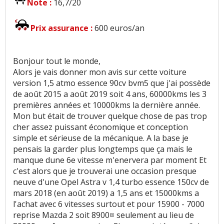
Note :
16,7/20
Autonomie
:
3
aiment
Prix assurance :
600 euros/an
Boîte de vitesses (agrément, longueur des
rapports)
:
13
aiment
9
n'aiment pas
Bonjour tout le monde,
Alors je vais donner mon avis sur cette voiture
Rapport qualité/prix
:
2
aiment
version 1,5 atmo essence 90cv bvm5 que j'ai possède
de août 2015 a août 2019 soit 4 ans, 60000kms les 3
Style
:
19
aiment
3
n'aiment pas
premières années et 10000kms la dernière année.
Mon but était de trouver quelque chose de pas trop
Résistance peinture
:
1
aime
5
n'aiment pas
cher assez puissant économique et conception
simple et sérieuse de la mécanique. A la base je
Equipement
:
20
aiment
4
n'aiment pas
pensais la garder plus longtemps que ça mais le
manque dune 6e vitesse m'enervera par moment Et
c'est alors que je trouverai une occasion presque
Poids
:
9
aiment
1
n'aime pas
neuve d'une Opel Astra v 1,4 turbo essence 150cv de
mars 2018 (en août 2019) a 1,5 ans et 15000kms a
Eclairage
:
1
aime
l'achat avec 6 vitesses surtout et pour 15900 - 7000
reprise Mazda 2 soit 8900¤ seulement au lieu de
Fiabilité
:
14
aiment
8
n'aiment pas