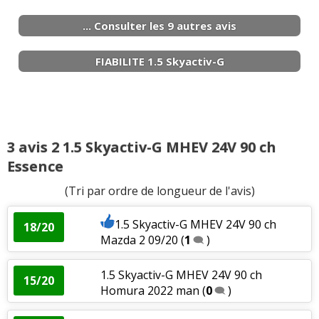
convert
(
0
)
... Consulter les 9 autres avis
1.5 Skyactiv-G 90 ch BVM, 90000 km,
17/20
2018, DYN
(
0
)
FIABILITE 1.5 Skyactiv-G
1.5 Skyactiv-G 90 ch dynamique BM5
19/20
depuis le
(
3
)
1.5 Skyactiv-G 90 ch, boite manuelle 5
18/20
3 avis 2 1.5 Skyactiv-G MHEV 24V 90 ch
rappor
(
7
)
Essence
1.5 Skyactiv-G 90 ch Sélection boite
(Tri par ordre de longueur de l'avis)
17/20
manuelle
(
0
)
1.5 Skyactiv-G MHEV 24V 90 ch
18/20
Mazda 2 09/20
(
1
)
1.5 Skyactiv-G 90 ch Mazda 2 1.5i 16V
18/20
Skyacti
(
0
)
1.5 Skyactiv-G MHEV 24V 90 ch
15/20
Homura 2022 man
(
0
)
1.5 Skyactiv-G MHEV 24V 90 ch Mazda
18/20
2 09/20
(
1
)