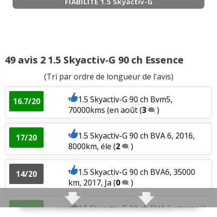
FIABILITE 1.5 Skyactiv-G
49 avis 2 1.5 Skyactiv-G 90 ch Essence
(Tri par ordre de longueur de l'avis)
1.5 Skyactiv-G 90 ch Bvm5,
16.7/20
70000kms (en août
(
3
)
1.5 Skyactiv-G 90 ch BVA 6, 2016,
17/20
8000km, éle
(
2
)
1.5 Skyactiv-G 90 ch BVA6, 35000
14/20
km, 2017, Ja
(
0
)
1.5 Skyactiv-G 90 ch BVA 6 vitesse (à
18/20