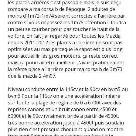
les places arrières c'est passable mais je suis déçu
compare a ma corsa b de l'époque. 2 adultes de
moins d'1m72-1m74 seront correctes a l'arrière par
contre si vous dépassez les 1m75 attention il faudra
un peu se courber pour pas toucher le haut de la
voiture. En fait j'ai regardé pour toutes les Mazda
depuis 2011-2012 les places a l'arrière ne sont pas
optimisées au max parceque le capot est plus long
pour accueillir les gros moteurs, ça reste correct
mais ça pourrait être meilleur. J'avais pratiquement
la même place a l'arrière pour ma corsa b de 3m73
que la mazda 2 4m07.
Niveau conduite entre la 115cv et la 90cv en bvm5 ou
bvm6 Pour la 115cv on a une accélération linéaire
sur toute la plage de régime de 0 a 6700t avec des
reprises canons et un bruit canon entre 4500 et
6000t et le 90cv (vraiment bride a partir de 4500t,
très bonne acceleration jusqu'à 4500t puis soudain
plus rien c'est presque choquant quand on montre
trop haut l'absence de puissance on fera juste