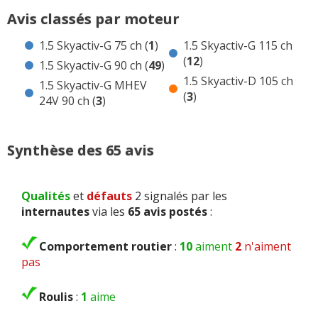
49 avis 2 1.5 Skyactiv-G 90 ch Essence
Avis classés par moteur
3 avis 2 1.5 Skyactiv-G MHEV 24V 90 ch Essence
1.5 Skyactiv-G 75 ch (
1
)
1.5 Skyactiv-G 115 ch
12 avis 2 1.5 Skyactiv-G 115 ch Essence
(
12
)
1.5 Skyactiv-G 90 ch (
49
)
3 avis 2 1.5 Skyactiv-D 105 ch Diesel
1.5 Skyactiv-D 105 ch
1.5 Skyactiv-G MHEV
(
3
)
Avis de concurrentes ?
24V 90 ch (
3
)
Synthèse des 65 avis
Qualités
et
défauts
2 signalés par les
internautes
via les
65 avis postés
:
Comportement routier
:
10
aiment
2
n'aiment
pas
Roulis
:
1
aime