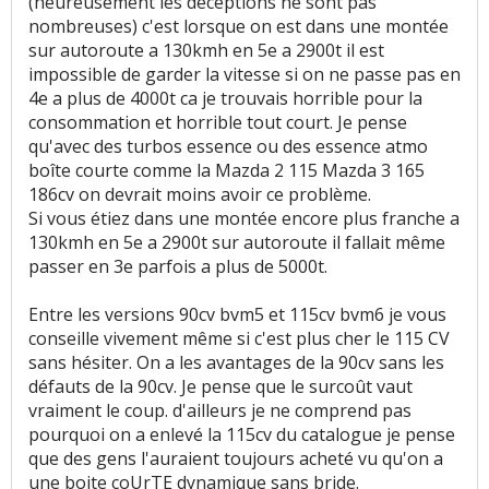
(heureusement les déceptions ne sont pas
nombreuses) c'est lorsque on est dans une montée
sur autoroute a 130kmh en 5e a 2900t il est
impossible de garder la vitesse si on ne passe pas en
4e a plus de 4000t ca je trouvais horrible pour la
consommation et horrible tout court. Je pense
qu'avec des turbos essence ou des essence atmo
boîte courte comme la Mazda 2 115 Mazda 3 165
186cv on devrait moins avoir ce problème.
Si vous étiez dans une montée encore plus franche a
130kmh en 5e a 2900t sur autoroute il fallait même
passer en 3e parfois a plus de 5000t.
Entre les versions 90cv bvm5 et 115cv bvm6 je vous
conseille vivement même si c'est plus cher le 115 CV
sans hésiter. On a les avantages de la 90cv sans les
défauts de la 90cv. Je pense que le surcoût vaut
vraiment le coup. d'ailleurs je ne comprend pas
pourquoi on a enlevé la 115cv du catalogue je pense
que des gens l'auraient toujours acheté vu qu'on a
une boite coUrTE dynamique sans bride.