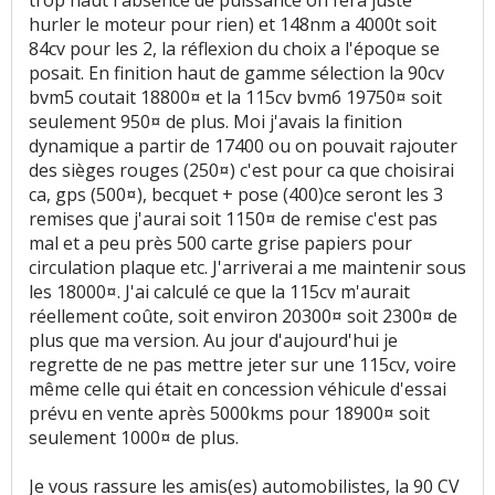
hurler le moteur pour rien) et 148nm a 4000t soit
84cv pour les 2, la réflexion du choix a l'époque se
posait. En finition haut de gamme sélection la 90cv
bvm5 coutait 18800¤ et la 115cv bvm6 19750¤ soit
seulement 950¤ de plus. Moi j'avais la finition
dynamique a partir de 17400 ou on pouvait rajouter
des sièges rouges (250¤) c'est pour ca que choisirai
ca, gps (500¤), becquet + pose (400)ce seront les 3
remises que j'aurai soit 1150¤ de remise c'est pas
mal et a peu près 500 carte grise papiers pour
circulation plaque etc. J'arriverai a me maintenir sous
les 18000¤. J'ai calculé ce que la 115cv m'aurait
réellement coûte, soit environ 20300¤ soit 2300¤ de
plus que ma version. Au jour d'aujourd'hui je
regrette de ne pas mettre jeter sur une 115cv, voire
même celle qui était en concession véhicule d'essai
prévu en vente après 5000kms pour 18900¤ soit
seulement 1000¤ de plus.
Je vous rassure les amis(es) automobilistes, la 90 CV