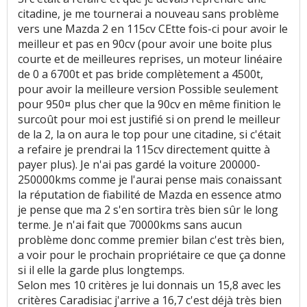
citadine, je me tournerai a nouveau sans problème
vers une Mazda 2 en 115cv CEtte fois-ci pour avoir le
meilleur et pas en 90cv (pour avoir une boite plus
courte et de meilleures reprises, un moteur linéaire
de 0 a 6700t et pas bride complètement a 4500t,
pour avoir la meilleure version Possible seulement
pour 950¤ plus cher que la 90cv en même finition le
surcoût pour moi est justifié si on prend le meilleur
de la 2, la on aura le top pour une citadine, si c'était
a refaire je prendrai la 115cv directement quitte à
payer plus). Je n'ai pas gardé la voiture 200000-
250000kms comme je l'aurai pense mais conaissant
la réputation de fiabilité de Mazda en essence atmo
je pense que ma 2 s'en sortira très bien sûr le long
terme. Je n'ai fait que 70000kms sans aucun
problème donc comme premier bilan c'est très bien,
a voir pour le prochain propriétaire ce que ça donne
si il elle la garde plus longtemps.
Selon mes 10 critères je lui donnais un 15,8 avec les
critères Caradisiac j'arrive a 16,7 c'est déjà très bien