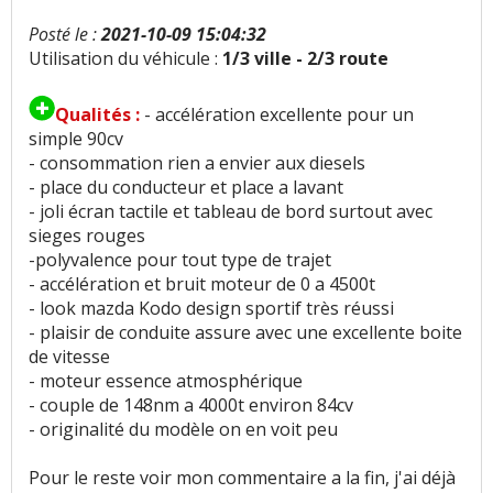
Bruit roulement/pneu
:
2
n'aiment pas
Posté le :
2021-10-09 15:04:32
Utilisation du véhicule :
1/3 ville - 2/3 route
Bruit d'air
:
2
aiment
6
n'aiment pas
Qualités :
- accélération excellente pour un
Bruits parasites
:
1
n'aime pas
simple 90cv
- consommation rien a envier aux diesels
Finition / qualité des plastiques
:
12
aiment
8
- place du conducteur et place a lavant
n'aiment pas
- joli écran tactile et tableau de bord surtout avec
sieges rouges
Qualité des assemblages
:
1
n'aime pas
-polyvalence pour tout type de trajet
- accélération et bruit moteur de 0 a 4500t
Présentation intérieure
:
2
aiment
- look mazda Kodo design sportif très réussi
- plaisir de conduite assure avec une excellente boite
de vitesse
Qualité son/autoradio
:
10
aiment
6
n'aiment
- moteur essence atmosphérique
pas
- couple de 148nm a 4000t environ 84cv
- originalité du modèle on en voit peu
Modularité
:
1
n'aime pas
Pour le reste voir mon commentaire a la fin, j'ai déjà
Habitabilité
:
3
aiment
8
n'aiment pas