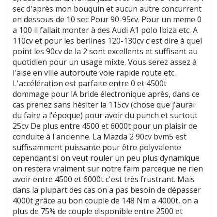
sec d'après mon bouquin et aucun autre concurrent
en dessous de 10 sec Pour 90-95cv. Pour un meme 0
a 100 il fallait monter à des Audi A1 polo Ibiza etc. A
110cv et pour les berlines 120-130cv c'est dire à quel
point les 90cv de la 2 sont excellents et suffisant au
quotidien pour un usage mixte. Vous serez assez à
l'aise en ville autoroute voie rapide route etc.
L'accélération est parfaite entre 0 et 4500t
dommage pour lA bride électronique après, dans ce
cas prenez sans hésiter la 115cv (chose que j'aurai
du faire a l'époque) pour avoir du punch et surtout
25cv De plus entre 4500 et 6000t pour un plaisir de
conduite à l'ancienne. La Mazda 2 90cv bvm5 est
suffisamment puissante pour être polyvalente
cependant si on veut rouler un peu plus dynamique
on restera vraiment sur notre faim parceque ne rien
avoir entre 4500 et 6000t c'est très frustrant. Mais
dans la plupart des cas on a pas besoin de dépasser
4000t grâce au bon couple de 148 Nm a 4000t, on a
plus de 75% de couple disponible entre 2500 et