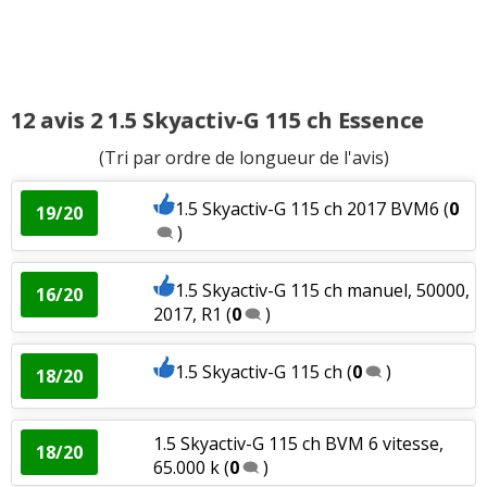
1.5 Skyactiv-G 90 ch boite manuelle,
17/20
45000km,
(
1
)
1.5 Skyactiv-G 90 ch 10000 km,
18/20
automatique, m
(
1
)
12 avis 2 1.5 Skyactiv-G 115 ch Essence
(Tri par ordre de longueur de l'avis)
1.5 Skyactiv-G 90 ch BAM 5 vit., 60.000
19/20
kms,
(
0
)
1.5 Skyactiv-G 115 ch 2017 BVM6
(
0
19/20
)
1.5 Skyactiv-G 90 ch boite manuelle,
17/20
46.000 k
(
5
)
1.5 Skyactiv-G 115 ch manuel, 50000,
16/20
2017, R1
(
0
)
1.5 Skyactiv-G 90 ch BVM 5; 10000 km;
16/20
Dynamiq
(
0
)
1.5 Skyactiv-G 115 ch
(
0
)
18/20
1.5 Skyactiv-G 90 ch achat mi janvier
18/20
2016...
(
0
)
1.5 Skyactiv-G 115 ch BVM 6 vitesse,
18/20
65.000 k
(
0
)
1.5 Skyactiv-G 90 ch 2017 dynamique
17/20