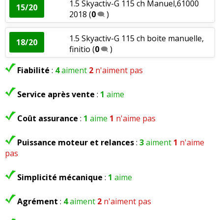
1.5 Skyactiv-G 115 ch Manuel,61000
15/20
2018
(
0
)
1.5 Skyactiv-G 90 ch finition sélection
18.5/20
livré
(
0
)
1.5 Skyactiv-G 115 ch boite manuelle,
18/20
finitio
(
0
)
1.5 Skyactiv-G 90 ch Boite
17/20
manuel,156000km an
(
0
)
Fiabilité
:
4
aiment
2
n'aiment pas
1.5 Skyactiv-G 90 ch
(
0
)
16/20
Service après vente
:
1
aime
Coût assurance
:
1
aime
1
n'aime pas
1.5 Skyactiv-G 90 ch Boîte
18/20
automatique. 7000k
(
0
)
Puissance moteur et relances
:
3
aiment
1
n'aime
pas
1.5 Skyactiv-G 90 ch Boite auto
(
0
)
19/20
Simplicité mécanique
:
1
aime
1.5 Skyactiv-G 90 ch boîte mécanique,
18/20
Agrément
:
4
aiment
2
n'aiment pas
année 2
(
2
)