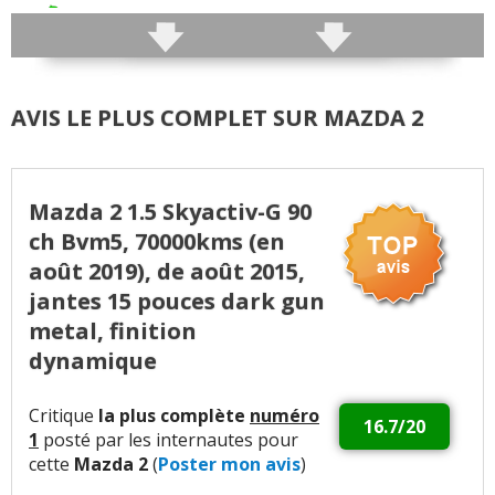
Précision direction
:
2
aiment
1
n'aime pas
Consistance direction
:
1
aime
1
n'aime pas
AVIS LE PLUS COMPLET SUR MAZDA 2
Freinage
:
4
aiment
7
n'aiment pas
Rayon de braquage
:
1
aime
Mazda 2 1.5 Skyactiv-G 90
Agrément
:
28
aiment
9
n'aiment pas
ch Bvm5, 70000kms (en
août 2019), de août 2015,
Poids
:
6
aiment
jantes 15 pouces dark gun
metal, finition
Confort global
:
25
aiment
6
n'aiment pas
dynamique
Confort des sièges
:
8
aiment
Critique
la plus complète
numéro
16.7/20
1
posté par les internautes pour
Insonorisation et bruit perçu
:
17
aiment
11
cette
Mazda 2
(
Poster mon avis
)
n'aiment pas