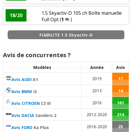
Entretien (coût)
:
3
aiment
8
n'aiment pas
1.5 Skyactiv-D 105 ch Boîte manuelle
Prix pièces détach.
:
1
n'aime pas
18/20
Full Opt
(
1
)
Puissance moteur et relances
:
11
aiment
6
n'aiment pas
FIABILITE 1.5 Skyactiv-D
Couple moteur
:
4
aiment
2
n'aiment pas
Avis de concurrentes ?
Simplicité mécanique
:
1
aime
Modèles
Année
Avis
Entretien (coût)
:
3
aiment
8
n'aiment pas
2019
17
Avis AUDI
A1
Agrément
:
23
aiment
7
n'aiment pas
2013
14
Avis BMW
i3
2016
161
Avis CITROEN
C3 III
Consommation
:
25
aiment
4
n'aiment pas
2012-2020
214
Avis DACIA
Sandero 2
Autonomie
:
3
aiment
2016-2020
23
Avis FORD
Ka Plus