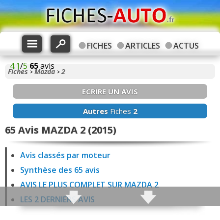
FICHES
ARTICLES
ACTUS
4.1
/
5
65
avis
Fiches
Mazda
2
>
>
ECRIRE UN AVIS
Autres
Fiches
2
65 Avis MAZDA 2 (2015)
Avis classés par moteur
Synthèse des 65 avis
AVIS LE PLUS COMPLET SUR MAZDA 2
LES 2 DERNIERS AVIS
1 avis 2 1.5 Skyactiv-G 75 ch Essence