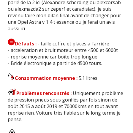
parlé de la 2 ici (Alexandre scherding ou alexcorsab
ou alexmazda2 sur zeperf et caradisiac), je suis
Position de conduite
:
11
aiment
revenu faire mon bilan final avant de changer pour
une Opel Astra v 1,4 t essence ou je ferai un avis
Rétrovision
:
3
aiment
10
n'aiment pas
aussi ici
Visibilité avant
:
3
aiment
5
n'aiment pas
Défauts :
- taille coffre et places a l'arrière
Volume de coffre
:
3
aiment
17
n'aiment pas
- acceleration et bruit moteur entre 4500 et 6000t
- reprise moyenne car boîte trop longue
- Bride électronique a partir de 4500 tours.
Nombre de rangements
:
1
aime
1
n'aime pas
Roue de secours
:
4
n'aiment pas
Consommation moyenne :
5.1 litres
Puissance moteur et relances
:
14
aiment
8
Problèmes rencontrés :
Uniquement problème
n'aiment pas
de pression pneus sous gonflés par fois sinon de
août 2015 a août 2019 et 70000kms en tout avant
reprise rien. Voiture très fiable sur le long terme je
Couple moteur
:
4
aiment
2
n'aiment pas
pense.
Consommation
:
32
aiment
4
n'aiment pas