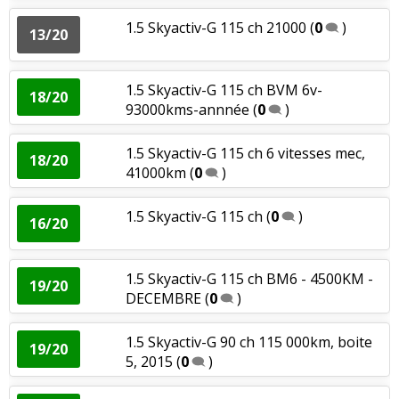
50000 km
(
0
)
1.5 Skyactiv-G 115 ch 21000
(
0
)
13/20
1.5 Skyactiv-G 90 ch Boîte manuelle, 30
17/20
000km
(
0
)
1.5 Skyactiv-G 115 ch BVM 6v-
18/20
93000kms-annnée
(
0
)
1.5 Skyactiv-G 90 ch Finition Selection
14/20
(
0
)
1.5 Skyactiv-G 115 ch 6 vitesses mec,
18/20
41000km
(
0
)
1.5 Skyactiv-G 90 ch
(
0
)
18/20
1.5 Skyactiv-G 115 ch
(
0
)
16/20
1.5 Skyactiv-G 90 ch Bvm 6 20000 kms
17/20
juin 202
(
0
)
1.5 Skyactiv-G 115 ch BM6 - 4500KM -
19/20
DECEMBRE
(
0
)
1.5 Skyactiv-G 90 ch Manuelle,
08/20
48000km, 2016
(
3
)
1.5 Skyactiv-G 90 ch 115 000km, boite
19/20
5, 2015
(
0
)
1.5 Skyactiv-G MHEV 24V 90 ch
15/20
Homura 2022 man
(
0
)