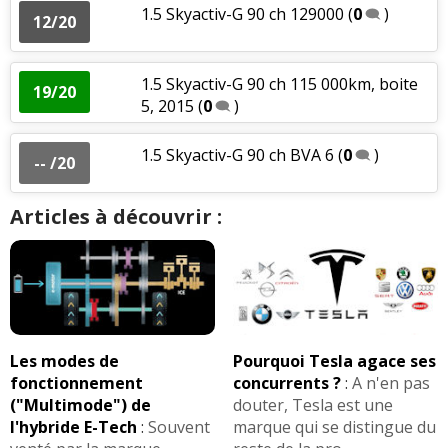
1.5 Skyactiv-G 90 ch 129000
(
0
)
12/20
1.5 Skyactiv-G 90 ch 115 000km, boite
19/20
5, 2015
(
0
)
1.5 Skyactiv-G 90 ch BVA 6
(
0
)
-- /20
Articles à découvrir :
Les modes de
Pourquoi Tesla agace ses
fonctionnement
concurrents ?
:
A n'en pas
("Multimode") de
douter, Tesla est une
l'hybride E-Tech
:
Souvent
marque qui se distingue du