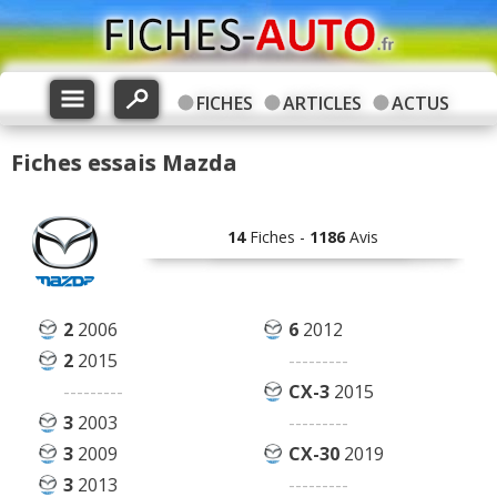
FICHES
ARTICLES
ACTUS
Fiches essais Mazda
14
Fiches -
1186
Avis
2
2006
6
2012
2
2015
---------
---------
CX-3
2015
3
2003
---------
3
2009
CX-30
2019
3
2013
---------