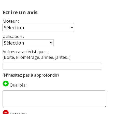
Commenter cet avis
Ecrire un avis
(Votre post sera visible sous le commentaire
Moteur :
après validation)
Utilisation :
Autres caractéristiques :
Tous les autres
avis >>
(Boîte, kilométrage, année, jantes...)
(N'hésitez pas à
approfondir
)
Qualités :