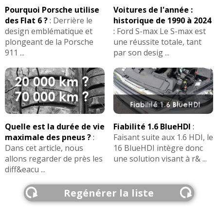
Consommation moyenne :
entre 4,5 "été" et 5,3
Pourquoi Porsche utilise
Voitures de l'année :
hivers rigoureux. Rien d''électrique, une vraie
des Flat 6 ?
:
Derrière le
historique de 1990 à 2024
thermique.
design emblématique et
:
Ford S-max Le S-max est
plongeant de la Porsche
une réussite totale, tant
911 ...
par son desig ...
Problèmes rencontrés :
ABSOLUMENT AUCUN
SOUCI ni mécanique, ni électronique.
Note :
19/20
Prix assurance :
510 (petite omnium) euros/an
(Assureur : AG) (type de contrat : ?) (Bonus/Malus : )
Quelle est la durée de vie
Fiabilité 1.6 BlueHDI
:
maximale des pneus ?
:
Faisant suite aux 1.6 HDI, le
Dans cet article, nous
16 BlueHDI intègre donc
Cette Mazda 2 a le même défaut que toutes les
allons regarder de près les
une solution visant à r& ...
Mazda, elle est méconnue et le réseau de
diff&eacu ...
concessions en Belgique est catastrophique, mais
fils d'agent Mazda, je l'entretien moi-même, c'est un
Regénérer la liste
jeu d'enfant que de l'entretenir. (freins/huile/filtres
etc.)