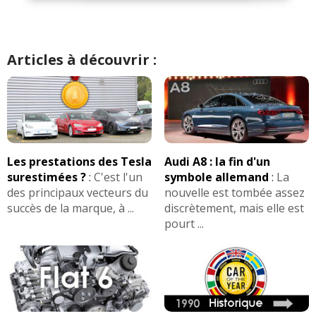
Qualités :
Presque que des qualités. Moteur vif
et FIABLE. Jamais aucune panne sur 10 ans,
Articles à découvrir :
commande de boîte absolument parfaite. Très faible
consommation (de 98 oct): entre 4,5 et 5,3 (hivers
rigoureux) Excellente position de conduite. Légère et
vive.
Tenue de route très sécurisante, freins sécurisants
et suffisamment puissants. Consommation d'huile
NULLE. Un vrai kart à conduire; rayon de braquage
Les prestations des Tesla
Audi A8 : la fin d'un
court, phares puissants.
surestimées ?
:
C'est l'un
symbole allemand
:
La
des principaux vecteurs du
nouvelle est tombée assez
Défauts :
pas assez de rangements, aucun aux
succès de la marque, à ...
discrètement, mais elle est
places arrières. PAS DE ROUE DE SECOURS !!
pourt ...
Insonorisation sur autoroute perfectible, bruits de
vent et de roulement. Coffre un peu petit, mais bon
c'est une citadine. Etagement de boîte un peu long
sur les derniers rapports, mais on s'habitue, mais
surtout PAS LA MOINDRE PANNE SUR 10 ans.