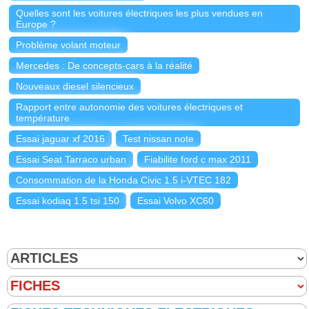
Quelles sont les voitures électriques les plus vendues en
Europe ?
Problème volant moteur
Mercedes : De concepts-cars à la réalité
Nouveaux diesel silencieux
Rapport entre autonomie des voitures électriques et
température
Essai jaguar xf 2016
Test nissan note
Essai Seat Tarraco urban
Fiabilite ford c max 2011
Consommation de la Honda Civic 1.5 i-VTEC 182
Essai kodiaq 1.5 tsi 150
Essai Volvo XC60