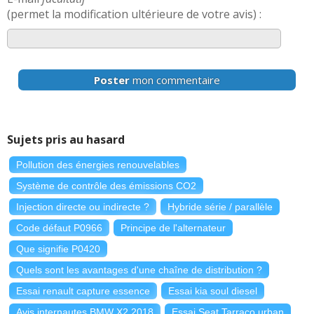
(permet la modification ultérieure de votre avis) :
Poster
mon commentaire
Sujets pris au hasard
Pollution des énergies renouvelables
Système de contrôle des émissions CO2
Injection directe ou indirecte ?
Hybride série / parallèle
Code défaut P0966
Principe de l'alternateur
Que signifie P0420
Quels sont les avantages d'une chaîne de distribution ?
Essai renault capture essence
Essai kia soul diesel
Avis internautes BMW X2 2018
Essai Seat Tarraco urban