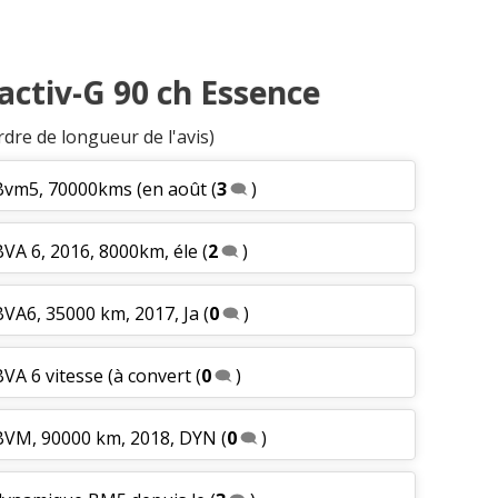
yactiv-G 90 ch Essence
rdre de longueur de l'avis)
h Bvm5, 70000kms (en août
(
3
)
BVA 6, 2016, 8000km, éle
(
2
)
 BVA6, 35000 km, 2017, Ja
(
0
)
BVA 6 vitesse (à convert
(
0
)
 BVM, 90000 km, 2018, DYN
(
0
)