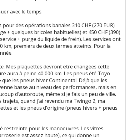
uer avec le temps.
rs pour des opérations banales 310 CHF (270 EUR)
nge + quelques bricoles habituelles) et 450 CHF (390)
service + purge du liquide de frein). Les services ont
0 km, premiers de deux termes atteints. Pour la
année.
e. Mes plaquettes devront être changées cette
ure aura à peine 40'000 km. Les pneus été Toyo
que les pneus hiver Continental. Déjà que les
oyenne basse au niveau des performances, mais en
eaucoup d'autoroute, même si je fais un peu de ville.
 trajets, quand j'ai revendu ma Twingo 2, ma
uettes et les pneus d'origine (pneus hivers + pneus
té restreinte pour les manoeuvres. Les vitres
carroserie est assez haute), ce qui donne un