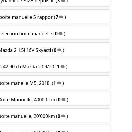
h dynamique BM5 depuis le
(
3
)
, boite manuelle 5 rappor
(
7
)
Sélection boite manuelle
(
0
)
Mazda 2 1.5i 16V Skyacti
(
0
)
 24V 90 ch Mazda 2 09/20
(
1
)
 Boite manelle M5, 2018,
(
1
)
 Boite Manuelle, 40000 km
(
0
)
 Boite manuelle, 20'000km
(
0
)