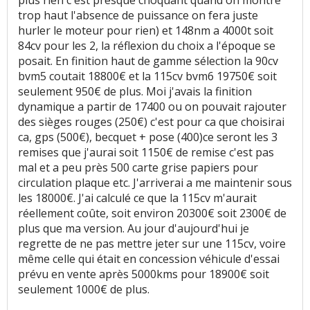
plus rien c'est presque choquant quand on montre
trop haut l'absence de puissance on fera juste
hurler le moteur pour rien) et 148nm a 4000t soit
84cv pour les 2, la réflexion du choix a l'époque se
posait. En finition haut de gamme sélection la 90cv
bvm5 coutait 18800€ et la 115cv bvm6 19750€ soit
seulement 950€ de plus. Moi j'avais la finition
dynamique a partir de 17400 ou on pouvait rajouter
des sièges rouges (250€) c'est pour ca que choisirai
ca, gps (500€), becquet + pose (400)ce seront les 3
remises que j'aurai soit 1150€ de remise c'est pas
mal et a peu près 500 carte grise papiers pour
circulation plaque etc. J'arriverai a me maintenir sous
les 18000€. J'ai calculé ce que la 115cv m'aurait
réellement coûte, soit environ 20300€ soit 2300€ de
plus que ma version. Au jour d'aujourd'hui je
regrette de ne pas mettre jeter sur une 115cv, voire
même celle qui était en concession véhicule d'essai
prévu en vente après 5000kms pour 18900€ soit
seulement 1000€ de plus.