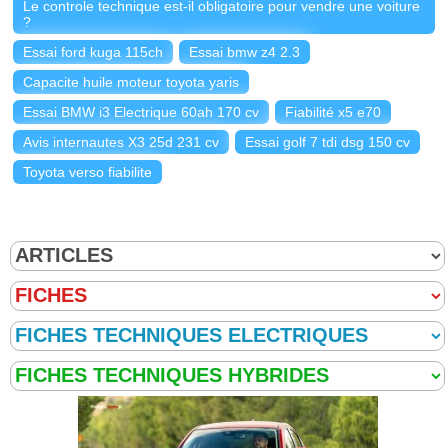
Le controle technique est-il obligatoire pour vendre une voiture
?
Essai ford kuga 115ch
Essai bmw z4 2.3
Capacite huile moteur toyota yaris
Essai BMW i3 Electrique 60ah 170 cv
Fiabilité x5 e70
Avis internautes X3 25d 231 cv
Essai golf 7 tdi dsg 150 cv
Toyota verso fiabilite