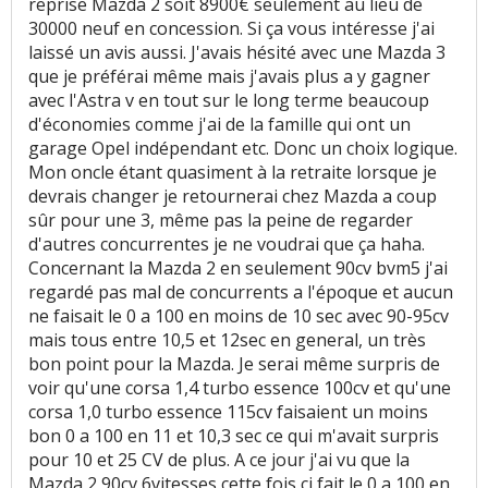
reprise Mazda 2 soit 8900€ seulement au lieu de
30000 neuf en concession. Si ça vous intéresse j'ai
laissé un avis aussi. J'avais hésité avec une Mazda 3
que je préférai même mais j'avais plus a y gagner
avec l'Astra v en tout sur le long terme beaucoup
d'économies comme j'ai de la famille qui ont un
garage Opel indépendant etc. Donc un choix logique.
Mon oncle étant quasiment à la retraite lorsque je
devrais changer je retournerai chez Mazda a coup
sûr pour une 3, même pas la peine de regarder
d'autres concurrentes je ne voudrai que ça haha.
Concernant la Mazda 2 en seulement 90cv bvm5 j'ai
regardé pas mal de concurrents a l'époque et aucun
ne faisait le 0 a 100 en moins de 10 sec avec 90-95cv
mais tous entre 10,5 et 12sec en general, un très
bon point pour la Mazda. Je serai même surpris de
voir qu'une corsa 1,4 turbo essence 100cv et qu'une
corsa 1,0 turbo essence 115cv faisaient un moins
bon 0 a 100 en 11 et 10,3 sec ce qui m'avait surpris
pour 10 et 25 CV de plus. A ce jour j'ai vu que la
Mazda 2 90cv 6vitesses cette fois ci fait le 0 a 100 en