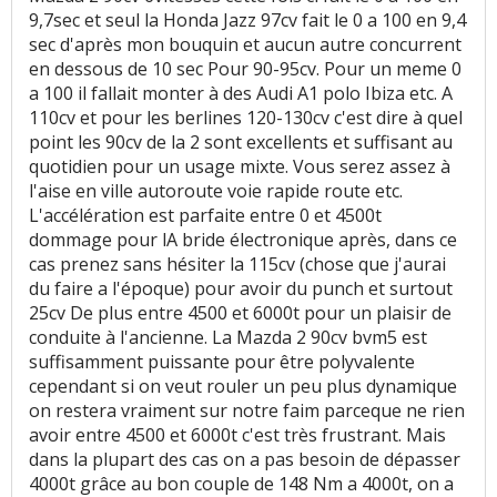
9,7sec et seul la Honda Jazz 97cv fait le 0 a 100 en 9,4
sec d'après mon bouquin et aucun autre concurrent
en dessous de 10 sec Pour 90-95cv. Pour un meme 0
a 100 il fallait monter à des Audi A1 polo Ibiza etc. A
110cv et pour les berlines 120-130cv c'est dire à quel
point les 90cv de la 2 sont excellents et suffisant au
quotidien pour un usage mixte. Vous serez assez à
l'aise en ville autoroute voie rapide route etc.
L'accélération est parfaite entre 0 et 4500t
dommage pour lA bride électronique après, dans ce
cas prenez sans hésiter la 115cv (chose que j'aurai
du faire a l'époque) pour avoir du punch et surtout
25cv De plus entre 4500 et 6000t pour un plaisir de
conduite à l'ancienne. La Mazda 2 90cv bvm5 est
suffisamment puissante pour être polyvalente
cependant si on veut rouler un peu plus dynamique
on restera vraiment sur notre faim parceque ne rien
avoir entre 4500 et 6000t c'est très frustrant. Mais
dans la plupart des cas on a pas besoin de dépasser
4000t grâce au bon couple de 148 Nm a 4000t, on a