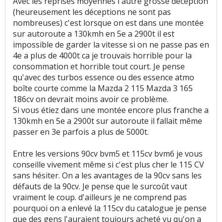
Avec les reprises moyennes l'autre grosse déception
(heureusement les déceptions ne sont pas
nombreuses) c'est lorsque on est dans une montée
sur autoroute a 130kmh en 5e a 2900t il est
impossible de garder la vitesse si on ne passe pas en
4e a plus de 4000t ca je trouvais horrible pour la
consommation et horrible tout court. Je pense
qu'avec des turbos essence ou des essence atmo
boîte courte comme la Mazda 2 115 Mazda 3 165
186cv on devrait moins avoir ce problème.
Si vous étiez dans une montée encore plus franche a
130kmh en 5e a 2900t sur autoroute il fallait même
passer en 3e parfois a plus de 5000t.
Entre les versions 90cv bvm5 et 115cv bvm6 je vous
conseille vivement même si c'est plus cher le 115 CV
sans hésiter. On a les avantages de la 90cv sans les
défauts de la 90cv. Je pense que le surcoût vaut
vraiment le coup. d'ailleurs je ne comprend pas
pourquoi on a enlevé la 115cv du catalogue je pense
que des gens l'auraient toujours acheté vu qu'on a