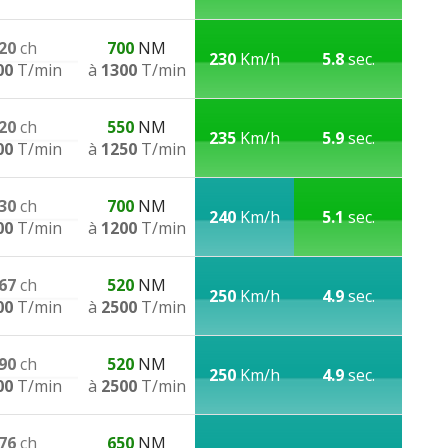
20
ch
700
NM
230
Km/h
5.8
sec.
00
T/min
à
1300
T/min
20
ch
550
NM
235
Km/h
5.9
sec.
00
T/min
à
1250
T/min
30
ch
700
NM
240
Km/h
5.1
sec.
00
T/min
à
1200
T/min
67
ch
520
NM
250
Km/h
4.9
sec.
00
T/min
à
2500
T/min
90
ch
520
NM
250
Km/h
4.9
sec.
00
T/min
à
2500
T/min
76
ch
650
NM