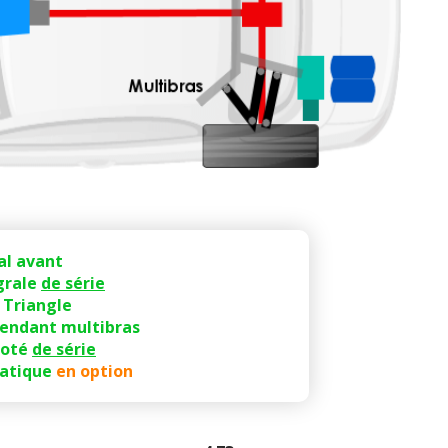
al avant
grale
de série
 Triangle
endant multibras
loté
de série
atique
en option