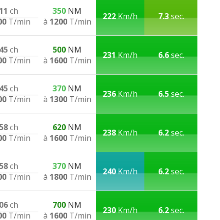
11
ch
350
NM
222
Km/h
7.3
sec.
00
T/min
à
1200
T/min
45
ch
500
NM
231
Km/h
6.6
sec.
00
T/min
à
1600
T/min
45
ch
370
NM
236
Km/h
6.5
sec.
00
T/min
à
1300
T/min
58
ch
620
NM
238
Km/h
6.2
sec.
00
T/min
à
1600
T/min
58
ch
370
NM
240
Km/h
6.2
sec.
00
T/min
à
1800
T/min
06
ch
700
NM
230
Km/h
6.2
sec.
00
T/min
à
1600
T/min