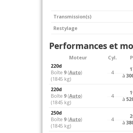
Transmission(s)
Restylage
Performances et mo
Moteur
Cyl.
P
220d
1
Boîte
9
(
Auto
)
4
à
30
(1845 kg)
220d
1
Boîte
9
(
Auto
)
4
à
52
(1845 kg)
250d
2
Boîte
9
(
Auto
)
4
à
38
(1845 kg)