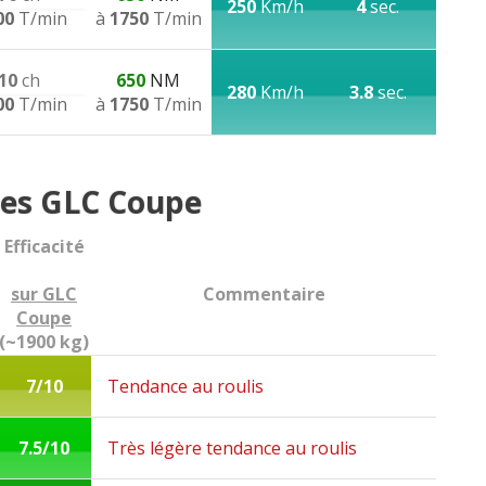
250
Km/h
4
sec.
00
T/min
à
1750
T/min
10
ch
650
NM
280
Km/h
3.8
sec.
00
T/min
à
1750
T/min
es GLC Coupe
Efficacité
sur GLC
Commentaire
Coupe
(~1900 kg)
7/10
Tendance au roulis
7.5/10
Très légère tendance au roulis