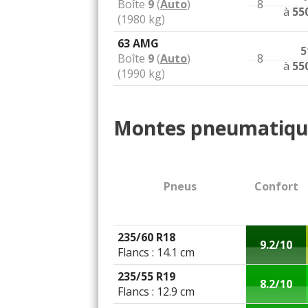
Boîte
9
(
Auto
)
8
à
55
(1980 kg)
63 AMG
5
Boîte
9
(
Auto
)
8
à
55
(1990 kg)
Montes pneumatiqu
Pneus
Confort
235/60 R18
9.2/10
Flancs : 14.1 cm
235/55 R19
8.2/10
Flancs : 12.9 cm