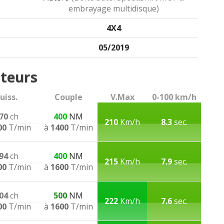
embrayage multidisque)
4X4
05/2019
teurs
uiss.
Couple
V.Max
0-100 km/h
70
ch
400
NM
210
Km/h
8.3
sec.
00
T/min
à
1400
T/min
94
ch
400
NM
215
Km/h
7.9
sec.
00
T/min
à
1600
T/min
04
ch
500
NM
222
Km/h
7.6
sec.
00
T/min
à
1600
T/min