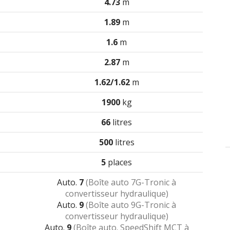
4.73
m
1.89
m
1.6
m
2.87
m
1.62/1.62
m
1900
kg
66
litres
500
litres
5
places
Auto.
7
(Boîte auto 7G-Tronic à
convertisseur hydraulique)
Auto.
9
(Boîte auto 9G-Tronic à
convertisseur hydraulique)
Auto.
9
(Boîte auto.
SpeedShift MCT à