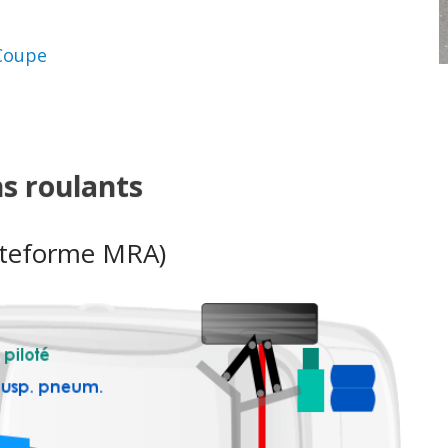
Coupe
ns roulants
ateforme MRA)