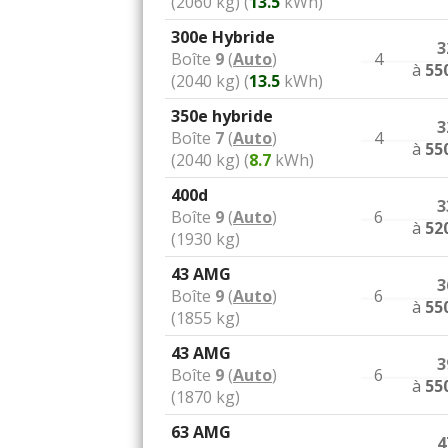
(2060 kg) (
13.5
kWh)
300e Hybride
3
Boîte
9
(
Auto
)
4
à
55
(2040 kg) (
13.5
kWh)
350e hybride
3
Boîte
7
(
Auto
)
4
à
55
(2040 kg) (
8.7
kWh)
400d
3
Boîte
9
(
Auto
)
6
à
52
(1930 kg)
43 AMG
3
Boîte
9
(
Auto
)
6
à
55
(1855 kg)
43 AMG
3
Boîte
9
(
Auto
)
6
à
55
(1870 kg)
63 AMG
4