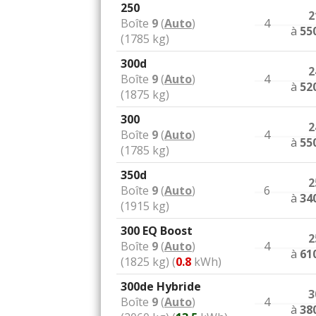
250
2
Boîte
9
(
Auto
)
4
à
55
(1785 kg)
300d
2
Boîte
9
(
Auto
)
4
à
52
(1875 kg)
300
2
Boîte
9
(
Auto
)
4
à
55
(1785 kg)
350d
2
Boîte
9
(
Auto
)
6
à
34
(1915 kg)
300 EQ Boost
2
Boîte
9
(
Auto
)
4
à
61
(1825 kg) (
0.8
kWh)
300de Hybride
3
Boîte
9
(
Auto
)
4
à
38