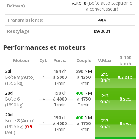
Auto.
8
(Boîte auto Steptronic
Boîte(s)
à convertisseur)
Transmission(s)
4X4
Restylage
09/2021
Performances et moteurs
0-100
Moteur
Cyl.
Puiss.
Couple
V.Max
km/h
20i
184
ch
290
NM
215
Boîte
8
(
Auto
)
4
à
5000
à
1350
8.3
sec.
Km/h
(1795 kg)
T/min
T/min
20d
190
ch
400
NM
213
Boîte
6
4
à
4000
à
1750
8
sec.
Km/h
(1890 kg)
T/min
T/min
20d
190
ch
400
NM
Boîte
8
(
Auto
)
213
4
à
4000
à
1750
8
sec.
(1925 kg) (
0.5
Km/h
T/min
T/min
kWh)