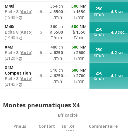
M40i
354
ch
500
NM
250
Boîte
8
(
Auto
)
6
à
5500
à
1550
4.8
sec.
Km/h
(1940 kg)
T/min
T/min
M40i
360
ch
500
NM
250
Boîte
8
(
Auto
)
6
à
5500
à
1550
4.8
sec.
Km/h
(1940 kg)
T/min
T/min
X4M
480
ch
600
NM
250
Boîte
8
(
Auto
)
6
à
6250
à
2600
4.2
sec.
Km/h
(2120 kg)
T/min
T/min
X4M
510
ch
600
NM
Competition
250
6
à
6250
à
2700
4.1
sec.
Boîte
8
(
Auto
)
Km/h
T/min
T/min
(2145 kg)
Montes pneumatiques X4
Efficacité
Pneus
Confort
sur X4
Commentaire