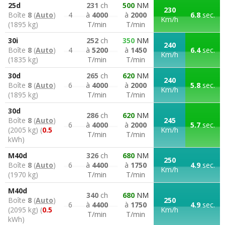
25d
231
ch
500
NM
230
Boîte
8
(
Auto
)
4
à
4000
à
2000
6.8
sec.
Km/h
(1895 kg)
T/min
T/min
30i
252
ch
350
NM
240
Boîte
8
(
Auto
)
4
à
5200
à
1450
6.4
sec.
Km/h
(1835 kg)
T/min
T/min
30d
265
ch
620
NM
240
Boîte
8
(
Auto
)
6
à
4000
à
2000
5.8
sec.
Km/h
(1895 kg)
T/min
T/min
30d
286
ch
620
NM
Boîte
8
(
Auto
)
245
6
à
4000
à
2000
5.7
sec.
(2005 kg) (
0.5
Km/h
T/min
T/min
kWh)
M40d
326
ch
680
NM
250
Boîte
8
(
Auto
)
6
à
4400
à
1750
4.9
sec.
Km/h
(1970 kg)
T/min
T/min
M40d
340
ch
680
NM
Boîte
8
(
Auto
)
250
6
à
4400
à
1750
4.9
sec.
(2095 kg) (
0.5
Km/h
T/min
T/min
kWh)