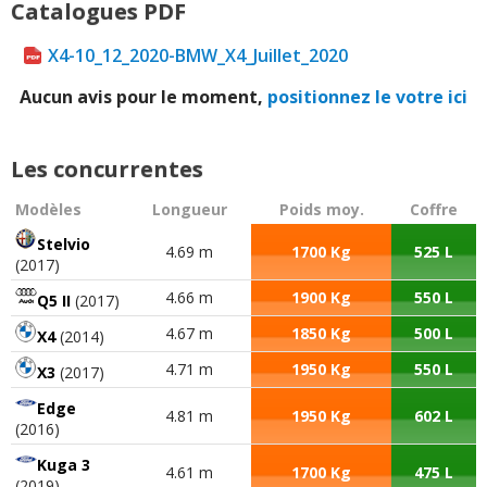
Catalogues PDF
X4-10_12_2020-BMW_X4_Juillet_2020
Aucun avis pour le moment,
positionnez le votre ici
Les concurrentes
Modèles
Longueur
Poids moy.
Coffre
Stelvio
4.69 m
1700 Kg
525 L
(2017)
4.66 m
1900 Kg
550 L
Q5 II
(2017)
4.67 m
1850 Kg
500 L
X4
(2014)
4.71 m
1950 Kg
550 L
X3
(2017)
Edge
4.81 m
1950 Kg
602 L
(2016)
Kuga 3
4.61 m
1700 Kg
475 L
(2019)