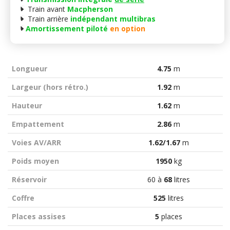
Train avant
Macpherson
Train arrière
indépendant multibras
Amortissement piloté
en option
Longueur
4.75
m
Largeur (hors rétro.)
1.92
m
Hauteur
1.62
m
Empattement
2.86
m
Voies AV/ARR
1.62/1.67
m
Poids moyen
1950
kg
Réservoir
60 à
68
litres
Coffre
525
litres
Places assises
5
places