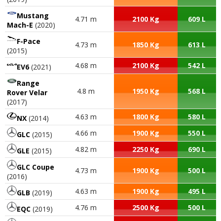
Mustang
4.71 m
2100 Kg
609 L
Mach-E
(2020)
F-Pace
4.73 m
1850 Kg
613 L
(2015)
4.68 m
2100 Kg
542 L
EV6
(2021)
Range
4.8 m
1950 Kg
568 L
Rover Velar
(2017)
4.63 m
1800 Kg
580 L
NX
(2014)
4.66 m
1900 Kg
550 L
GLC
(2015)
4.82 m
2250 Kg
690 L
GLE
(2015)
GLC Coupe
4.73 m
1900 Kg
500 L
(2016)
4.63 m
1900 Kg
495 L
GLB
(2019)
4.76 m
2500 Kg
500 L
EQC
(2019)