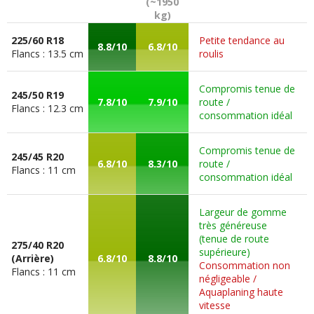
(~1950
kg)
225/60 R18
Petite tendance au
8.8/10
6.8/10
Flancs : 13.5 cm
roulis
Compromis tenue de
245/50 R19
7.8/10
7.9/10
route /
Flancs : 12.3 cm
consommation idéal
Compromis tenue de
245/45 R20
6.8/10
8.3/10
route /
Flancs : 11 cm
consommation idéal
Largeur de gomme
très généreuse
(tenue de route
275/40 R20
supérieure)
(Arrière)
6.8/10
8.8/10
Consommation non
Flancs : 11 cm
négligeable /
Aquaplaning haute
vitesse