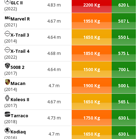
GLC II
4.83 m
2200 Kg
620 L
(2022)
Marvel R
4.67 m
1950 Kg
507 L
(2021)
X-Trail 3
4.64 m
1650 Kg
550 L
(2014)
X-Trail 4
4.68 m
1850 Kg
575 L
(2022)
5008 2
4.64 m
1500 Kg
700 L
(2017)
Macan
4.7 m
1900 Kg
500 L
(2014)
Koleos II
4.67 m
1650 Kg
565 L
(2017)
Tarraco
4.73 m
1750 Kg
630 L
(2018)
Kodiaq
4.7 m
1650 Kg
630 L
(2016)