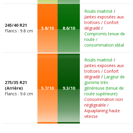
Roulis maitrisé
/
Jantes exposées aux
trottoirs / Confort
245/40 R21
5.8/10
8.6/10
dégradé
/
Flancs : 9.8 cm
Compromis tenue de
route /
consommation idéal
Roulis maitrisé
/
Jantes exposées aux
trottoirs / Confort
dégradé
/
Largeur de
275/35 R21
gomme très
(Arrière)
5.7/10
9.3/10
généreuse (tenue de
Flancs : 9.6 cm
route supérieure)
Consommation non
négligeable /
Aquaplaning haute
vitesse