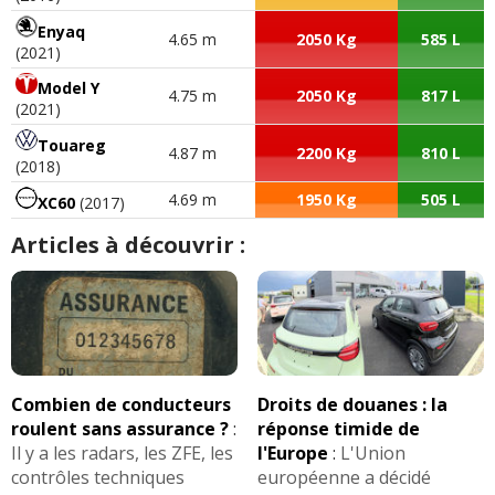
Enyaq
4.65 m
2050 Kg
585 L
(2021)
Model Y
4.75 m
2050 Kg
817 L
(2021)
Touareg
4.87 m
2200 Kg
810 L
(2018)
4.69 m
1950 Kg
505 L
XC60
(2017)
Articles à découvrir :
Combien de conducteurs
Droits de douanes : la
roulent sans assurance ?
:
réponse timide de
Il y a les radars, les ZFE, les
l'Europe
:
L'Union
contrôles techniques
européenne a décidé