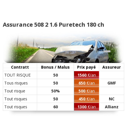
Assurance 508 2 1.6 Puretech 180 ch
Contratt
Bonus / Malus
Prix payé
Assureur
TOUT RISQUE
50
1560
€/an
Tous risques
50
650
€/an
GMF
Tout risque
50%
500
€/an
Tout risques
50
450
€/an
NC
Tout risques
60
1300
€/an
Allianz