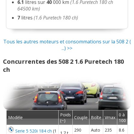
6.1
litres sur
40
000 km
(1.6 Puretech 180 ch
64500 km)
7
litres
(1.6 Puretech 180 ch)
Tous les autres moteurs et consommations sur la 508 2 (
...) >>
Concurrentes des 508 2 1.6 Puretech 180
ch
Poids
0 à
Modèle
Couple
Boîte
Vmax
(~)
100
290
Auto
235
8.6
Serie 5 520i 184 ch
(1
1.7 t