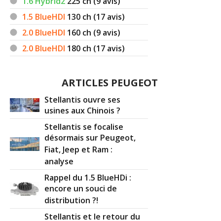
1.6 Hybrid2
225
ch (9 avis)
1.5 BlueHDI
130
ch (17 avis)
2.0 BlueHDI
160
ch (9 avis)
2.0 BlueHDI
180
ch (17 avis)
ARTICLES PEUGEOT
Stellantis ouvre ses
usines aux Chinois ?
Stellantis se focalise
désormais sur Peugeot,
Fiat, Jeep et Ram :
analyse
Rappel du 1.5 BlueHDi :
encore un souci de
distribution ?!
Stellantis et le retour du