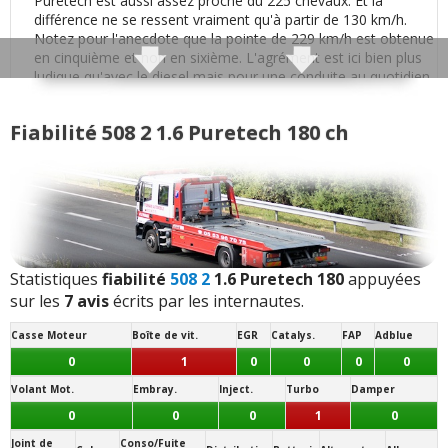
Puretech est aussi assez proche du 225 chevaux. Et la
différence ne se ressent vraiment qu'à partir de 130 km/h.
Insonorisation et bruit perçu
:
1
aime
1
Notez pour l'anecdote que la pointe de 229 km/h est obtenue
n'aime pas
en cinquième et non en sixième. L'agrément est ici bien plus
ludique qu'avec le diesel mais pour une conduite au quotidien
le 2.0 HDI peut se révéler être un meilleur compagnon (très
Bruit roulement/pneu
:
1
n'aime pas
joli couple et rondeur appréciable).
Fiabilité 508 2 1.6 Puretech 180 ch
Poids moyen (dépend des équipements):
Bruit d'air
:
1
n'aime pas
1400 kg
Motricité :
Bruits parasites
:
1
n'aime pas
Traction (avant)
- (
Typé sous-vireur
: surpoids à l'avant)
Finition / qualité des plastiques
:
1
aime
2
Transmission(s) disponibles(s) :
n'aiment pas
Statistiques
fiabilité
508 2
1.6 Puretech 180
appuyées
Automatique
8 vitesses
- (boîte auto EAT8 à convertisseur)
sur les
7 avis
écrits par les internautes.
Vieillissement des plastiques
:
1
n'aime pas
Jantes disponibles de série :
Casse Moteur
Boîte de vit.
EGR
Catalys.
FAP
Adblue
17 pouces
0
1
0
0
0
0
- (
215/55 R 17
)
Qualité des assemblages
:
3
n'aiment pas
Volant Mot.
Embray.
Inject.
Turbo
Damper
Note des internautes :
11.9/20
0
0
0
1
0
Présentation intérieure
:
1
aime
Panne la plus signalée :
Joint de
Conso/Fuite