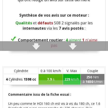
Synthèse de vos avis sur ce moteur :
Qualités
et
défauts
508 2 signalés par les
internautes
via les
7 avis postés
:
Comportement routier
:
4
aiment
1
n'aime
pas
Freinage
:
1
n'aime pas
Rayon de braquage
:
1
aime
Cylindrée
0 à 100 km/h
V. Max
Couple
250
Nm
4
Cylindres
1598 cc
7.9
s
229
km/h
Agrément
:
2
aiment
3
n'aiment pas
à
1650
t/min
Confort global
:
3
aiment
2
n'aiment pas
Commentaire issu de la fiche essai :
Un peu comme le HDI 160 ch est vis à vis du 180 ch, ce 1.6
Confort des sièges
:
1
aime
2
n'aiment pas