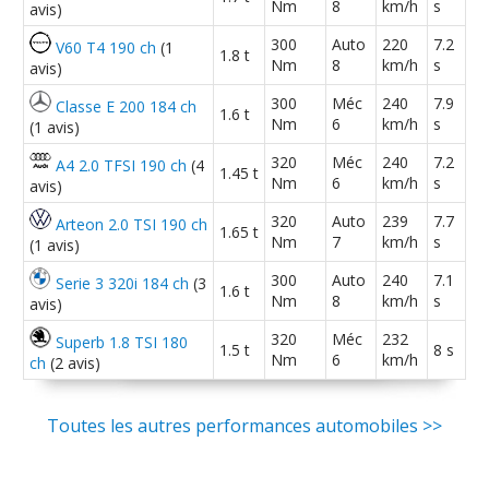
Nm
8
km/h
s
avis)
300
Auto
220
7.2
V60 T4 190 ch
(1
1.8 t
Nm
8
km/h
s
avis)
300
Méc
240
7.9
Classe E 200 184 ch
1.6 t
Nm
6
km/h
s
(1 avis)
320
Méc
240
7.2
A4 2.0 TFSI 190 ch
(4
1.45 t
Nm
6
km/h
s
avis)
320
Auto
239
7.7
Arteon 2.0 TSI 190 ch
1.65 t
Nm
7
km/h
s
(1 avis)
300
Auto
240
7.1
Serie 3 320i 184 ch
(3
1.6 t
Nm
8
km/h
s
avis)
320
Méc
232
Superb 1.8 TSI 180
1.5 t
8 s
Nm
6
km/h
ch
(2 avis)
Toutes les autres performances automobiles >>