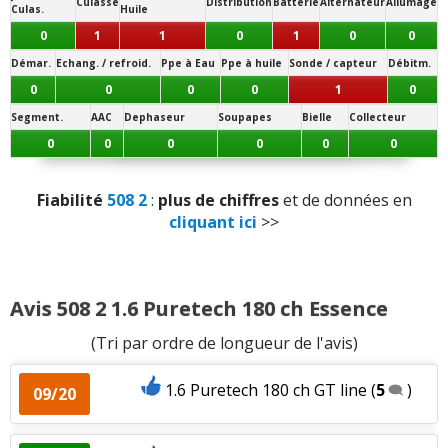
Culasse
Distribution
Batterie
Alternateur
Allumage
Culas.
Huile
crémaillère de direction
Qualité son/autoradio
:
1
n'aime pas
0
1
1
0
1
0
0
Démar.
Echang. / refroid.
Ppe à Eau
Ppe à huile
Sonde / capteur
Débitm.
Habitabilité
:
1
aime
0
0
0
0
1
0
Position de conduite
:
2
aiment
Segment.
AAC
Dephaseur
Soupapes
Bielle
Collecteur
0
0
0
0
0
0
Volume de coffre
:
3
aiment
1
n'aime pas
Fiabilité
508 2
:
plus de chiffres
et de données en
Nombre de rangements
:
1
aime
cliquant ici
>>
Puissance moteur et relances
:
2
aiment
1
n'aime pas
Avis 508 2 1.6 Puretech 180 ch Essence
Couple moteur
:
1
n'aime pas
(Tri par ordre de longueur de l'avis)
Consommation
:
6
aiment
1
n'aime pas
1.6 Puretech 180 ch GT line
(
5
)
09/20
Boîte de vitesses (agrément, longueur des