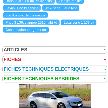
Renault clio 1.5 dci 75 cv essai
Fiabilité mokka
Lexus is 220d fiabilité
Bmw serie 6 e63 test
Fiabilité mazda 6 essence
Prius 3 136cv année 2010 fiabilité
Essai serie 1 136 cv
Consomation peugeot rifer