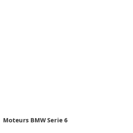
BMW (et bien d'autres).
Commenter cet avis
Heureusement, ces
deux places sont
(Votre post sera visible sous le commentaire
suffisamment
après validation)
spacieuses
Tous les autres défauts
BMW Serie 6 signalés
Tous les autres
avis >>
Moteurs BMW Serie 6