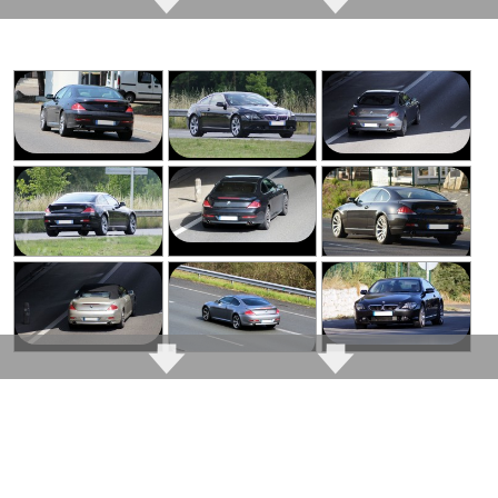
ergonomique avant le
restylage de 2007
Courroie d'accessoire de climatisation en montage
sans tendeur, une grosse erreur, très difficile a
Certaines jantes
remplacé et s'abime lors du montage si on utilise
proposées par BMW
l'outil préconisé
d'un goût douteux
Capteur pression d'huile qui se met a fuir par
Il lui faut de grosses
l'intérieur.
jantes pour être bien
proportionnée sachant
Joint de queue de soupapes qui s'ovalisent avec le
que 17 pouces ça reste
temps , necessitant une très grosse opération très
léger pour elle ... Les
onéreuse pour remplacement.
passages de roues
peuvent recevoir de
Multimédia CCC qui dysfonctionne, panne
très gros diamètres
extrêmement courante il existe des réparateurs
Prix devenu accessible
en occasion (même la
Note :
16/20
M6 !)
Seulement 4 places
comme sur les coupés