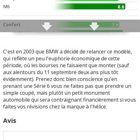
extraordinaires, cela va
vocalise, même la M6
M6
8.6
de la 630i à la M6. Aucun
devient bien plus
moteur n'est à dénigrer
impressionnante en
changeant
Confort
7.9
Comportement routier
l'échappement
Amort. Piloté
8.3
très efficace malgré le
surpoids
M6
7.2
Finition pas mauvaise
mais pénalisée par
C'est en 2003 que BMW a décidé de relancer ce modèle,
La ligne d'un très beau
certains matériaux
qui reflète un peu l'euphorie économique de cette
coupé couplé à une
Finition
8
recouvrant la console
période, où les bourses ne faisaient que monter (sauf
habitabilité suffisante
Infotainment
5
centrale. Si l'imitation
aux alentours du 11 septembre deux ans plus tôt
pour 4
carbone est très
évidemment). Prenez donc bien conscience qu'en
satisfaisante, le placage
Coffre très respectable
prenant une Série 6 vous ne faites pas que prendre un
Habitabilité
6.5
façon aluminium fait un
simple coupé, mais plutôt un petit monument
Coffre
(450L)
7.5
Boîte SMG disponible.
peu toc. Ces défauts
automobile qui sera contraignant financièrement si vous
On n'est donc pas
font un peu penser à la
faites vos révisions chez la marque à l'hélice.
obligé de se coltiner la
Série 5 E60
Fiabilité
7.6
Steptronic, moins
Avis
Présentation intérieure
réactive (SMG =
+ d'infos
sur la notation
qui manque
robotisée / Steptronic =
d'originalité, c'est un
convertisseur