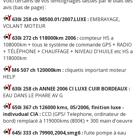
Voici certains de vos témoignages laissés par le biais des
avis (bas de page) :
630i 258 ch 98500.01/2007.LUXE :
EMBRAYAGE,
VOLANT MOTEUR
630i 272 ch 118000km 2006 :
compteur HS a
108000km + tous le système de commande GPS + RADIO
+ TÉLÉPHONE + CHAUFFAGE + NIVEAU D'HUILE etc HS a
118000km
M6 507 ch 120000km :
cliquetis important moteur
HELP
630i 258 ch ANNEE 2006 CI LUXE CUIR BORDEAUX :
EAU DANS LE PHARE AV G
650i 367 ch 126000 kms, 05/2006, finition luxe -
indivudual CIA :
CCD (GPS/ Telephone, ordinateur de
bord) remplacé à 119000kms (800€) + 300 main d'oeuvre
645i 333 ch 79900,2004,smg6 :
fuite pompe à eau