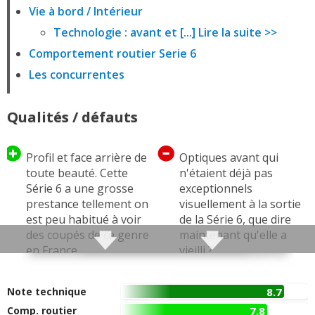
Vie à bord / Intérieur
Technologie : avant et [...] Lire la suite >>
Comportement routier Serie 6
Les concurrentes
Qualités / défauts
Profil et face arrière de
Optiques avant qui
toute beauté. Cette
n'étaient déjà pas
Série 6 a une grosse
exceptionnels
prestance tellement on
visuellement à la sortie
est peu habitué à voir
de la Série 6, que dire
des coupés de ce genre
maintenant qu'elle a
en France
vieilli ?
Ultra statutaire
Bruit trop feutré de
certaines motorisations
Note technique
8.7
Mécaniques
... La 630i manque de
Comp. routier
7.8