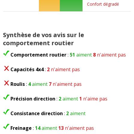
Confort dégradé
D UN SEUL COUP LA VOITURE CE MAIS EN DEFAUT
POUR RIEN ONT COMPREND PAS JE VAIS CHANGER
MA POMPE A INJECTION CERTAINEMENT LA
REVENDRE SI SA CONTINUE CAR CES PAS FIABLE
HONETEMENT JE CONSEILLE PAS LA VOITURE
Synthèse de vos avis sur le
comportement routier
Note :
1/20
Comportement routier
:
51
aiment
8
n'aiment pas
Prix assurance :
1080 euros/an
Capacités 4x4
:
2
n'aiment pas
Roulis
:
4
aiment
7
n'aiment pas
Commenter cet avis
Précision direction
:
2
aiment
1
n'aime pas
(Votre post sera visible sous le commentaire
après validation)
Consistance direction
:
2
aiment
Freinage
:
14
aiment
13
n'aiment pas