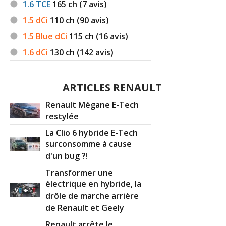
1.6 TCE
165
ch (7 avis)
1.5 dCi
110
ch (90 avis)
1.5 Blue dCi
115
ch (16 avis)
1.6 dCi
130
ch (142 avis)
ARTICLES RENAULT
Renault Mégane E-Tech
restylée
La Clio 6 hybride E-Tech
surconsomme à cause
d'un bug ?!
Transformer une
électrique en hybride, la
drôle de marche arrière
de Renault et Geely
Renault arrête le