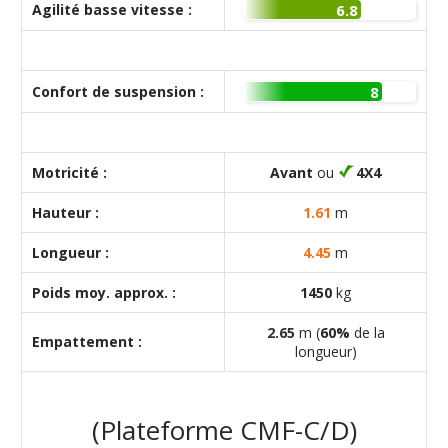
Agilité basse vitesse :
6.8
Confort de suspension :
8
Motricité :
Avant
ou
4X4
Hauteur :
1.61
m
Longueur :
4.45
m
Poids moy. approx. :
1450
kg
2.65
m (
60%
de la
Empattement :
longueur)
(Plateforme CMF-C/D)