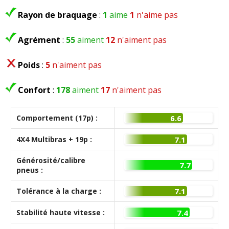
Rayon de braquage
:
1
aime
1
n'aime pas
Tous les autres
avis >>
Agrément
:
55
aiment
12
n'aiment pas
Poids
:
5
n'aiment pas
Confort
:
178
aiment
17
n'aiment pas
Comportement (17p) :
6.6
4X4 Multibras + 19p :
7.1
Générosité/calibre
7.7
pneus :
Tolérance à la charge :
7.1
Stabilité haute vitesse :
7.4