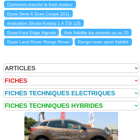
Comment marche le frein moteur
Essai Serie 6 Gran Coupe 2011
évaluation Skoda Kodiaq 1.4 TSI 125
Essai Ford Edge Vignale
Avis fiabilite kia sorento ou xc 70
Essai Land Rover Range Rover
Range rover sport fiabilité