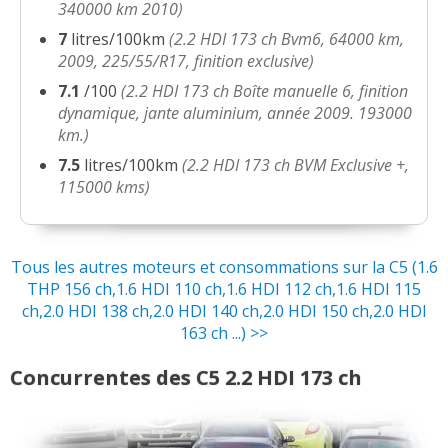
340000 km 2010)
7
litres/100km
(2.2 HDI 173 ch Bvm6, 64000 km,
2.2 HDI 173 ch 100000km, mai 2008,
17/20
2009, 225/55/R17, finition exclusive)
exclusive.
(
0
)
7.1
/100
(2.2 HDI 173 ch Boîte manuelle 6, finition
2.2 HDI 173 ch 56 000 km , 2008,
dynamique, jante aluminium, année 2009. 193000
18/20
exclusive
(
0
)
km.)
7.5
litres/100km
(2.2 HDI 173 ch BVM Exclusive +,
2.2 HDI 173 ch Boîte manuelle 6,
115000 kms)
18.5/20
finition dyn
(
0
)
2.2 HDI 173 ch 2007 400000km
(
0
)
18/20
Tous les autres moteurs et consommations sur la C5 (1.6
THP 156 ch,1.6 HDI 110 ch,1.6 HDI 112 ch,1.6 HDI 115
ch,2.0 HDI 138 ch,2.0 HDI 140 ch,2.0 HDI 150 ch,2.0 HDI
2.2 HDI 173 ch
(
1
)
15/20
163 ch ...) >>
Concurrentes des C5 2.2 HDI 173 ch
2.2 HDI 173 ch 130 000KM 2006
13/20
EXLUSIVE CUIR
(
2
)