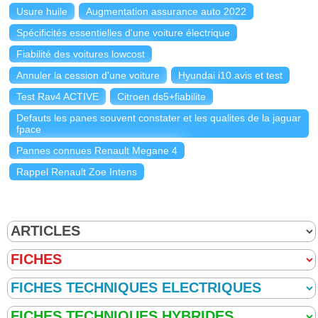
Usure huile
Augmentation assurance auto 2022
Spécificités essentielles d'une voiture électrique
Fiabilité des voitures lowcost
Annuler la cession d'une voiture
Hyundai i10.avis et test
Test Rav4 ACTIVE
Citroen ds5+fiabilite
Defauts les panes souvent constater et les qualites de la jaguar
fpace
Pannes connues Renault Megane 4
Rappel Renault Zoe Intens