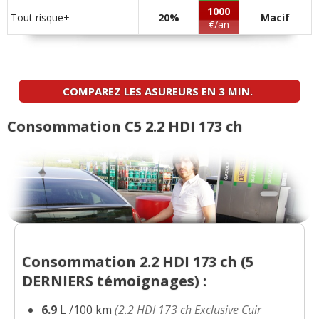
exclusive
(
0
)
1000
Tout risque+
20%
Macif
€/an
2.2 HDI 173 ch 184000 klm,
18/20
2008,exlusive,2008
(
0
)
COMPAREZ LES ASUREURS EN 3 MIN.
2.2 HDI 173 ch 120000 Kms - 08/2008 -
17/20
tourer
(
0
)
Consommation C5 2.2 HDI 173 ch
2.2 HDI 173 ch 140000 2008 EXCLUSIVE
11/20
(
10
)
2.2 HDI 173 ch BVM Exclusive +,
18/20
115000 kms
(
0
)
2.2 HDI 173 ch Boite automatique
17/20
Consommation 2.2 HDI 173 ch (
5
192000
(
0
)
DERNIERS
témoignages) :
2.2 HDI 173 ch 2009 109000kms
(
0
)
14/20
6.9
L /100 km
(2.2 HDI 173 ch Exclusive Cuir