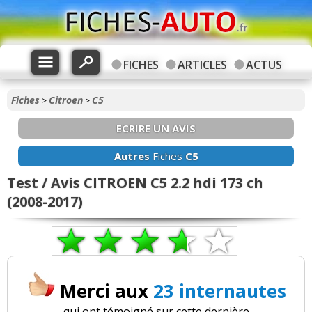
FICHES
ARTICLES
ACTUS
Fiches
Citroen
C5
>
>
ECRIRE UN AVIS
Autres
Fiches
C5
Test / Avis CITROEN C5 2.2 hdi 173 ch
(2008-2017)
Merci aux
23 internautes
qui ont témoigné sur cette dernière