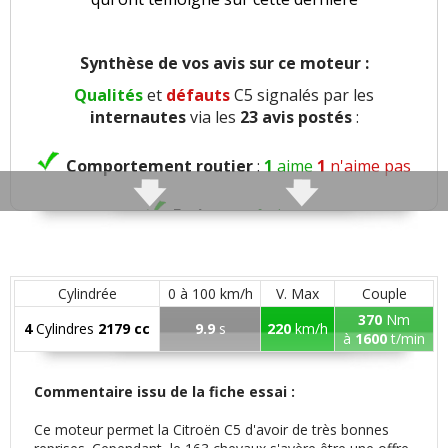
Synthèse de vos avis sur ce moteur :
Qualités
et
défauts
C5 signalés par les
internautes
via les
23 avis postés
:
Comportement routier
:
1
aime
1
n'aime pas
Freinage
:
1
aime
Agrément
:
10
aiment
2
n'aiment pas
Cylindrée
0 à 100 km/h
V. Max
Couple
Poids
:
1
n'aime pas
370
Nm
4
Cylindres
2179 cc
9.9
s
220
km/h
à
1600
t/min
Confort global
:
16
aiment
2
n'aiment pas
Commentaire issu de la fiche essai :
Confort des sièges
:
4
aiment
Ce moteur permet la Citroën C5 d'avoir de très bonnes