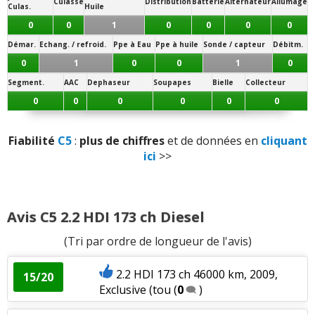
Culasse
Distribution
Batterie
Alternateur
Allumage
Culas.
Huile
Puissance moteur et relances
:
2
aiment
0
0
1
0
0
0
0
Démar.
Echang. / refroid.
Ppe à Eau
Ppe à huile
Sonde / capteur
Débitm.
Couple moteur
:
6
aiment
0
1
0
0
1
0
Segment.
AAC
Dephaseur
Soupapes
Bielle
Collecteur
Consommation
:
1
aime
2
n'aiment pas
0
0
0
0
0
0
Autonomie
:
1
n'aime pas
Fiabilité
C5
:
plus de chiffres
et de données en
cliquant
Boîte de vitesses (agrément, longueur des
ici
>>
rapports)
:
1
n'aime pas
Rapport qualité/prix
:
1
aime
Avis C5 2.2 HDI 173 ch Diesel
Style
:
5
aiment
(Tri par ordre de longueur de l'avis)
Equipement
:
1
aime
1
n'aime pas
2.2 HDI 173 ch 46000 km, 2009,
15/20
Exclusive (tou
(
0
)
Poids
:
4
n'aiment pas