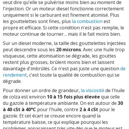
veut dire qu'elle se pulvérise moins bien au moment de
l'injection. Or un moteur diesel fonctionne correctement
uniquement si le carburant est finement atomisé. Plus
les gouttelettes sont fines, plus
la combustion
est
propre et efficace. Si cette condition n'est pas remplie, le
moteur continue de tourner… mais il le fait moins bien.
Sur un diesel moderne, la taille des gouttelettes injectées
peut descendre sous les
20 microns
. Avec une huile trop
visqueuse, cette atomisation se dégrade, les gouttes
restent plus grosses, brûlent moins bien et laissent
davantage d'imbrûlés. Ce n'est pas juste une question
de
rendement
, c'est toute la qualité de combustion qui se
dégrade.
Pour donner un ordre de grandeur,
la viscosité
de l'huile
de colza est environ
10 à 15 fois plus élevée
que celle
du gazole à température ambiante. On est autour de
30
à 40 cSt à 40°C
pour l'huile, contre
2 à 4 cSt
pour le
gazole. Et cet écart se creuse encore quand la
température baisse, ce qui explique pourquoi les
problèmes apparaissent très vite dès que le moteur est