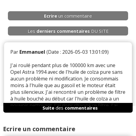
Ecrire
un commentaire
Les
derniers
commentaires
DU SITE
Par
Emmanuel
(Date : 2026-05-03 13:01:09)
J'ai roulé pendant plus de 100000 km avec une
Opel Astra 1994 avec de l'huile de colza pure sans
aucun problème ni modification. Je consommais
moins à l'huile que au gasoil et le moteur était
plus silencieux. J'ai rencontré un problème de filtre
à huile bouché au début car l'huile de colza a un
pouvoir nettoyant. J'ai donc changé ce filtre, l'ai
Suite
des
commentaires
remplis d'huile de colza et je me suis léché les
doigts en disant « ça ce n'est pas possible avec du
gasoil ». Moteur Isuzu.
Ecrire un commentaire