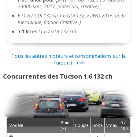
74000 kms, 2017, jantes alu, creative)
6
(1.6 / GDI 132 ch 1.6 GDI 132cv 2WD 2015, boite
mécanique, finition Créative .)
7.1
litres
(1.6 / GDI 132 ch)
Tous les autres moteurs et consommations sur la
Tucson ( ...) >>
Concurrentes des Tucson 1.6 132 ch
Poids
0 à
Modèle
Couple
Boîte
Vmax
(~)
100