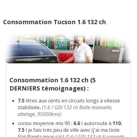
Consommation Tucson 1.6 132 ch
Consommation 1.6 132 ch (
5
DERNIERS
témoignages) :
7.5
litres aux cents en circuits longs a vitesse
stabilisée
.
(1.6 / GDI 132 ch Boite manuelle,
attelage, 95000kms)
conso moyenne mix
90 :
6.6
l autoroute à
110.
7.5
l je fais très peu de ville avec (j'ai ma tiote
Fiat Panda pour ça) !
(1.6 / GDI 132 ch 6 rapports,