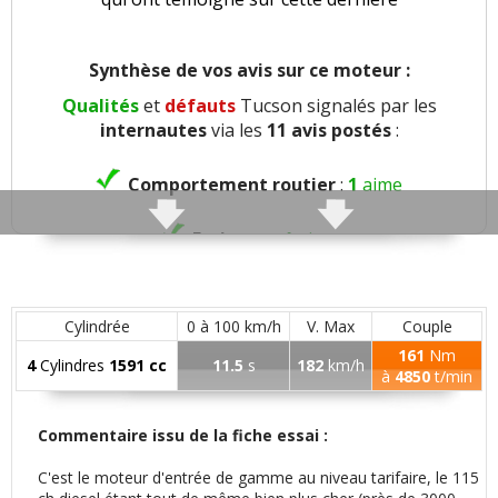
Synthèse de vos avis sur ce moteur :
Qualités
et
défauts
Tucson signalés par les
internautes
via les
11 avis postés
:
Comportement routier
:
1
aime
Freinage
:
1
aime
Agrément
:
1
aime
4
n'aiment pas
Cylindrée
0 à 100 km/h
V. Max
Couple
Poids
:
2
aiment
161
Nm
4
Cylindres
1591 cc
11.5
s
182
km/h
à
4850
t/min
Confort global
:
6
aiment
Commentaire issu de la fiche essai :
Confort des sièges
:
1
aime
C'est le moteur d'entrée de gamme au niveau tarifaire, le 115