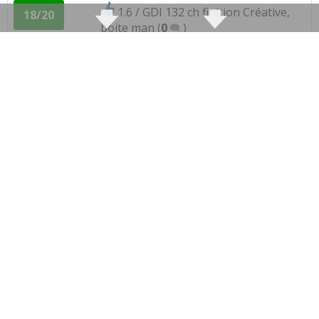
Service après vente
:
1
aime
1.6 / GDI 132 ch finition Créative,
18/20
boite man
(
0
)
Prix pièces détach.
:
1
n'aime pas
1.6 / GDI 132 ch Boite manuelle,
15/20
Accessibilité moteur
:
2
aiment
attelage, 95
(
0
)
1.6 / GDI 132 ch boite manuelle
04/20
53615 killome
(
0
)
1.6 / GDI 132 ch BVM, 3000 km, 2017
17/20
finition
(
1
)
1.6 / GDI 132 ch 1.6 GDI 132cv 2WD
05/20
2015, boit
(
0
)
1.6 / GDI 132 ch
(
0
)
17/20