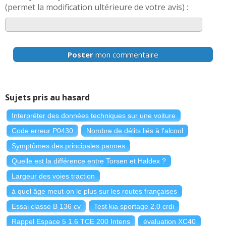
(permet la modification ultérieure de votre avis) :
Poster
mon commentaire
Sujets pris au hasard
Interpréter des données techniques sur une voiture
Code erreur P0430
Nombre de délits liés à l'alcool
Symptômes des principales pannes
Quelle est la différence entre Torsen et Haldex ?
Largeur des voies traction
à quel âge meut-on le plus sur les routes françaises
Essai classe B 136 cv
Test kia sportage 2.0 crdi
Rappel Espace 5 1.6 TCE 200 Intens
évaluation XC40