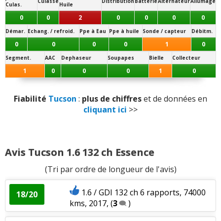
n'aime pas
Culasse
Distribution
Batterie
Alternateur
Allumage
Culas.
Huile
Panne la plus signalée :
boîte de vitesses
0
0
2
0
0
0
0
Couple moteur
:
4
n'aiment pas
Démar.
Echang. / refroid.
Ppe à Eau
Ppe à huile
Sonde / capteur
Débitm.
0
0
0
0
1
0
Consommation
:
3
aiment
4
n'aiment pas
Segment.
AAC
Dephaseur
Soupapes
Bielle
Collecteur
1
0
0
0
1
0
Boîte de vitesses (agrément, longueur des
rapports)
:
1
aime
Fiabilité
Tucson
:
plus de chiffres
et de données en
Style
:
2
aiment
cliquant ici
>>
Résistance peinture
:
2
aiment
Avis Tucson 1.6 132 ch Essence
Equipement
:
2
aiment
(Tri par ordre de longueur de l'avis)
Poids
:
2
aiment
2
n'aiment pas
1.6 / GDI 132 ch 6 rapports, 74000
18/20
kms, 2017,
(
3
)
Fiabilité
:
1
aime
1
n'aime pas