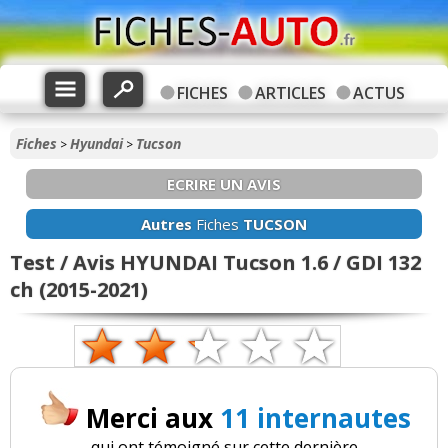
FICHES
ARTICLES
ACTUS
Fiches
Hyundai
Tucson
>
>
ECRIRE UN AVIS
Autres
Fiches
TUCSON
Test / Avis HYUNDAI Tucson 1.6 / GDI 132
ch (2015-2021)
Merci aux
11 internautes
qui ont témoigné sur cette dernière