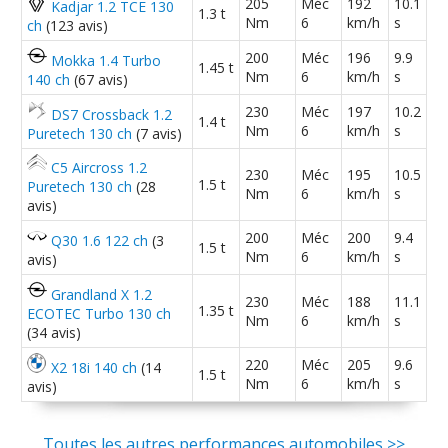
205
Méc
192
10.1
Kadjar 1.2 TCE 130
1.3 t
Nm
6
km/h
s
ch
(123 avis)
200
Méc
196
9.9
Mokka 1.4 Turbo
1.45 t
Nm
6
km/h
s
140 ch
(67 avis)
230
Méc
197
10.2
DS7 Crossback 1.2
1.4 t
Nm
6
km/h
s
Puretech 130 ch
(7 avis)
C5 Aircross 1.2
230
Méc
195
10.5
1.5 t
Puretech 130 ch
(28
Nm
6
km/h
s
avis)
200
Méc
200
9.4
Q30 1.6 122 ch
(3
1.5 t
Nm
6
km/h
s
avis)
Grandland X 1.2
230
Méc
188
11.1
1.35 t
ECOTEC Turbo 130 ch
Nm
6
km/h
s
(34 avis)
220
Méc
205
9.6
X2 18i 140 ch
(14
1.5 t
Nm
6
km/h
s
avis)
Toutes les autres performances automobiles >>