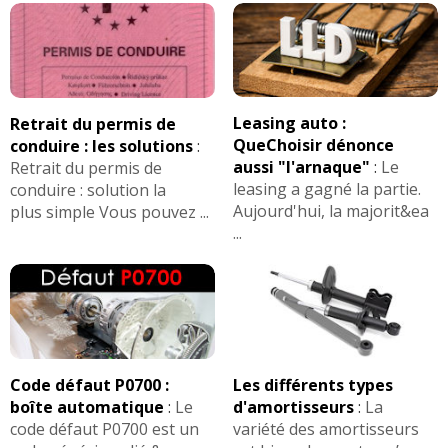
Leasing auto :
Retrait du permis de
QueChoisir dénonce
conduire : les solutions
:
aussi "l'arnaque"
:
Le
Retrait du permis de
leasing a gagné la partie.
conduire : solution la
Aujourd'hui, la majorit&ea
plus simple Vous pouvez ...
...
Code défaut P0700 :
Les différents types
boîte automatique
:
Le
d'amortisseurs
:
La
code défaut P0700 est un
variété des amortisseurs