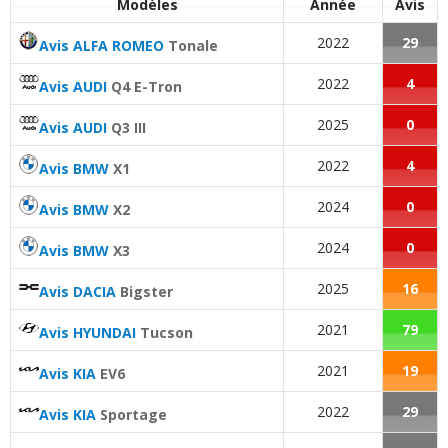
Modèles
Année
Avis
2022
29
Avis ALFA ROMEO
Tonale
2022
4
Avis AUDI
Q4 E-Tron
2025
0
Avis AUDI
Q3 III
2022
4
Avis BMW
X1
2024
0
Avis BMW
X2
2024
0
Avis BMW
X3
2025
16
Avis DACIA
Bigster
2021
79
Avis HYUNDAI
Tucson
2021
19
Avis KIA
EV6
2022
29
Avis KIA
Sportage