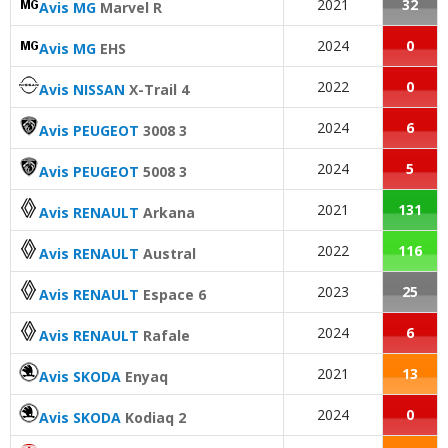
2021
32
Avis MG
Marvel R
2024
0
Avis MG
EHS
2022
0
Avis NISSAN
X-Trail 4
2024
6
Avis PEUGEOT
3008 3
2024
5
Avis PEUGEOT
5008 3
2021
131
Avis RENAULT
Arkana
2022
116
Avis RENAULT
Austral
2023
25
Avis RENAULT
Espace 6
2024
6
Avis RENAULT
Rafale
2021
13
Avis SKODA
Enyaq
2024
0
Avis SKODA
Kodiaq 2