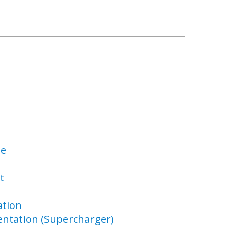
ue
t
ation
ntation (Supercharger)