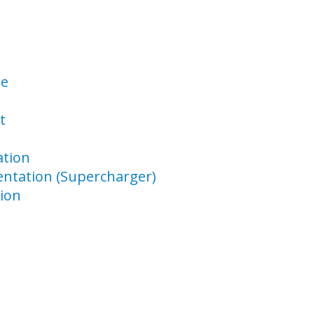
ue
t
ation
ntation (Supercharger)
ion