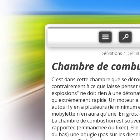
Définitions
/ Défini
Chambre de combu
C'est dans cette chambre que se déro
contrairement à ce que laisse penser
explosions" ne doit rien à une déton
qu'extrêmement rapide. Un moteur a 
autos il y en a plusieurs (le minimum 
mobylette n'en aura qu'une. En gros,
La chambre de combustion est souvent 
rapportée (emmanchée ou fixée). Elle 
du bas) une bougie (pas sur les diese