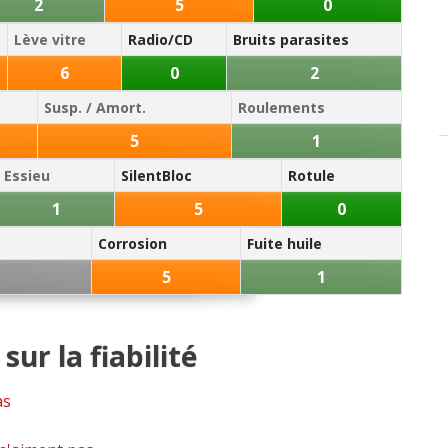
2
5
0
Lève vitre
Radio/CD
Bruits parasites
6
0
2
Susp. / Amort.
Roulements
5
1
Essieu
SilentBloc
Rotule
1
5
0
Corrosion
Fuite huile
5
1
sur la fiabilité
as