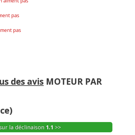
n'aiment pas
ment pas
iment pas
sus des avis
MOTEUR PAR
ce)
sur la déclinaison
1.1
>>