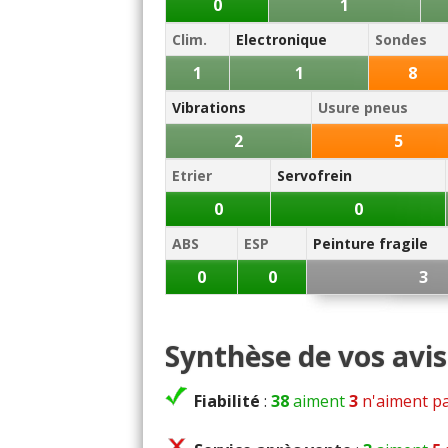
0
1
Clim.
Electronique
Sondes
1
1
8
Vibrations
Usure pneus
2
5
Etrier
Servofrein
0
0
ABS
ESP
Peinture fragile
0
0
3
Synthèse de vos avis 
Fiabilité
:
38
aiment
3
n'aiment p