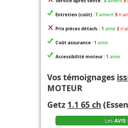
Service après vente
:
3
aiment
5
Entretien (coût)
:
7
aiment
5
n'ai
Prix pièces détach.
:
1
aime
2
n'a
Coût assurance
:
1
aime
Accessibilité moteur
:
1
aime
Vos témoignages
is
MOTEUR
Getz
1.1 65 ch
(Essen
Les
AVIS