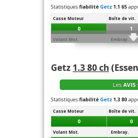
Statistiques
fiabilité
Getz
1.1 65
appu
Casse Moteur
Boîte de vit.
0
1
Volant Mot.
Embray.
1
4
Joint de Culas.
Culasse
Conso/Fuite 
Getz
1.3 80 ch
(Essen
1
1
4
Démar.
Echang. / refroid.
Ppe 
Les
AVIS
0
1
Statistiques
fiabilité
Getz
1.3 80
appu
Segment.
AAC
Dephaseur
Casse Moteur
Boîte de vit.
0
0
0
0
0
Vos témoignages :
Volant Mot.
Embray.