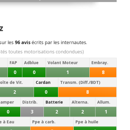
z
sur les
96 avis
écrits par les internautes.
stés toutes motorisations condondues)
FAP
Adblue
Volant Moteur
Embray.
0
0
1
8
oîte de Vit.
Cardan
Transm. (Diff./BDT)
2
0
8
Damper
Distrib.
Batterie
Alterna.
Allum.
0
3
2
2
1
e à Eau
Ppe à carb.
Ppe à huile