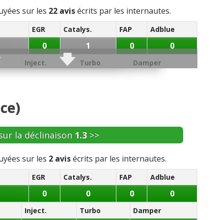
yées sur les
22 avis
écrits par les internautes.
EGR
Catalys.
FAP
Adblue
0
1
0
0
Inject.
Turbo
Damper
0
0
0
Huile
Distribution
Batterie
Alternateur
Allumage
ce)
1
1
1
1
à Eau
Ppe à huile
Sonde / capteur
Débitm.
sur la déclinaison
1.3
>>
0
0
4
0
yées sur les
2 avis
écrits par les internautes.
Soupapes
Bielle
Collecteur
EGR
Catalys.
FAP
Adblue
0
0
1
0
0
0
0
Inject.
Turbo
Damper