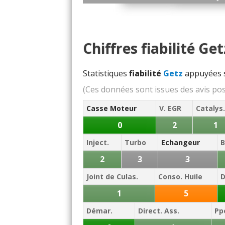
Chiffres fiabilité Get
Statistiques
fiabilité
Getz
appuyées 
(Ces données sont issues des avis po
Casse Moteur
V. EGR
Catalys.
0
2
1
Inject.
Turbo
Echangeur
B
2
3
3
Joint de Culas.
Conso. Huile
1
5
Démar.
Direct. Ass.
Pp