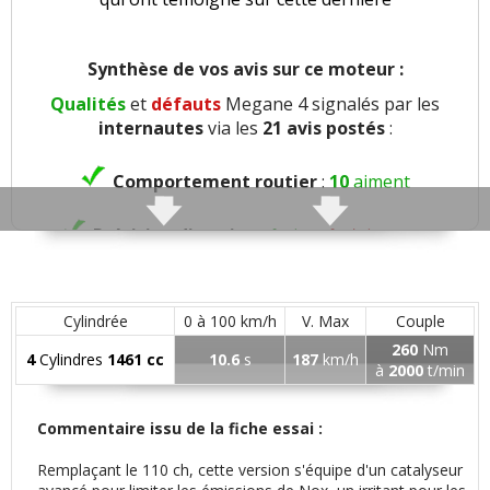
Synthèse de vos avis sur ce moteur :
Qualités
et
défauts
Megane 4 signalés par les
internautes
via les
21 avis postés
:
Comportement routier
:
10
aiment
Précision direction
:
1
aime
1
n'aime pas
Consistance direction
:
1
n'aime pas
Cylindrée
0 à 100 km/h
V. Max
Couple
Freinage
:
2
aiment
1
n'aime pas
260
Nm
4
Cylindres
1461 cc
10.6
s
187
km/h
à
2000
t/min
Agrément
:
6
aiment
8
n'aiment pas
Commentaire issu de la fiche essai :
Poids
:
2
n'aiment pas
Remplaçant le 110 ch, cette version s'équipe d'un catalyseur
Confort global
:
13
aiment
2
n'aiment pas