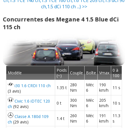
ch,1.3 TCE 140 ch,1.3 TCE 160 ch,1.6 TCE 205 ch,1.5 dCi 90
ch,1.5 dCi 110 ch ...) >>
Concurrentes des Megane 4 1.5 Blue dCi
115 ch
Poids
0 à
Modèle
Couple
Boîte
Vmax
(~)
100
280
Méc
190
i30 1.6 CRDI 110 ch
1.35 t
11 s
Nm
6
km/h
(3 avis)
300
Méc
205
Civic 1.6 iDTEC 120
0 t
10 s
Nm
6
km/h
ch
(92 avis)
260
Méc
191
11.3
Classe A 180d 109
1.4 t
Nm
6
km/h
s
ch
(29 avis)