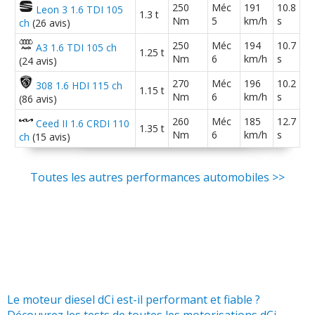
250
Méc
191
10.8
Leon 3 1.6 TDI 105
1.3 t
Nm
5
km/h
s
ch
(26 avis)
250
Méc
194
10.7
A3 1.6 TDI 105 ch
1.25 t
Nm
6
km/h
s
(24 avis)
270
Méc
196
10.2
308 1.6 HDI 115 ch
1.15 t
Nm
6
km/h
s
(86 avis)
260
Méc
185
12.7
Ceed II 1.6 CRDI 110
1.35 t
Nm
6
km/h
s
ch
(15 avis)
Toutes les autres performances automobiles >>
Le moteur diesel dCi est-il performant et fiable ?
Découvrez les tests de toutes les motorisations dCi