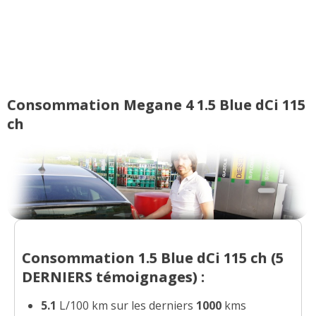
jantes 17
(
0
)
1.5 Blue dCi 115 ch Finition intens
(
0
13/20
)
1.5 Blue dCi 115 ch 70000km m9dele de
05/20
Consommation Megane 4 1.5 Blue dCi 115
mai 20
(
0
)
ch
1.5 Blue dCi 115 ch 2020. 80000km
(
0
16/20
)
1.5 Blue dCi 115 ch boite edc 60100 km
18/20
(
0
)
1.5 Blue dCi 115 ch Boîte manuelle
17/20
31000km 20
(
0
)
Consommation 1.5 Blue dCi 115 ch (
5
DERNIERS
témoignages) :
1.5 Blue dCi 115 ch
(
0
)
18/20
5.1
L/100 km sur les derniers
1000
kms