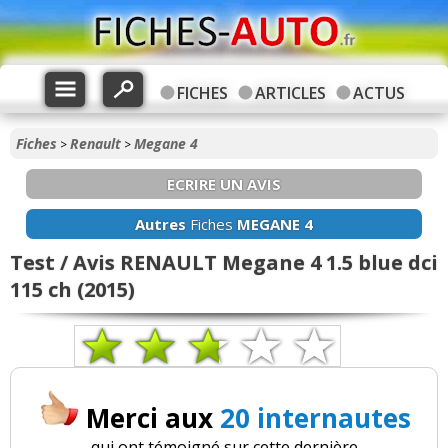
FICHES
ARTICLES
ACTUS
Fiches
Renault
Megane 4
>
>
ECRIRE UN AVIS
Autres
Fiches
MEGANE 4
Test / Avis RENAULT Megane 4 1.5 blue dci
115 ch (2015)
Merci aux
20 internautes
qui ont témoigné sur cette dernière