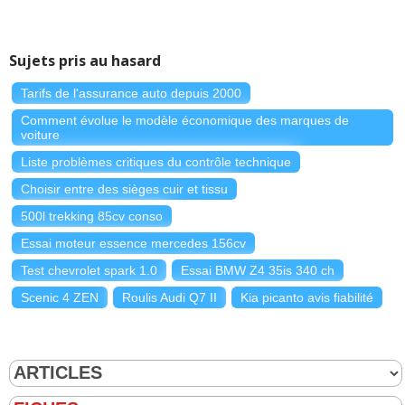
Sujets pris au hasard
Tarifs de l'assurance auto depuis 2000
Comment évolue le modèle économique des marques de
voiture
Liste problèmes critiques du contrôle technique
Choisir entre des sièges cuir et tissu
500l trekking 85cv conso
Essai moteur essence mercedes 156cv
Test chevrolet spark 1.0
Essai BMW Z4 35is 340 ch
Scenic 4 ZEN
Roulis Audi Q7 II
Kia picanto avis fiabilité