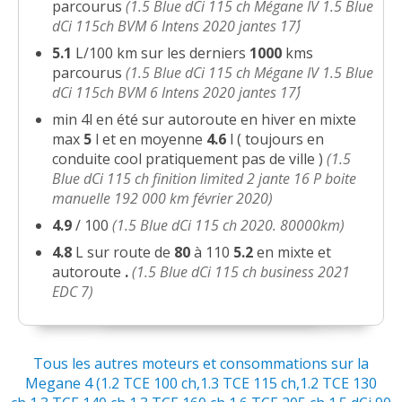
parcourus
(1.5 Blue dCi 115 ch Mégane IV 1.5 Blue
dCi 115ch BVM 6 Intens 2020 jantes 17´´)
5.1
L/100 km sur les derniers
1000
kms
parcourus
(1.5 Blue dCi 115 ch Mégane IV 1.5 Blue
dCi 115ch BVM 6 Intens 2020 jantes 17´´)
min 4l en été sur autoroute en hiver en mixte
max
5
l et en moyenne
4.6
l ( toujours en
conduite cool pratiquement pas de ville )
(1.5
Blue dCi 115 ch finition limited 2 jante 16 P boite
manuelle 192 000 km février 2020)
4.9
/ 100
(1.5 Blue dCi 115 ch 2020. 80000km)
4.8
L sur route de
80
à 110
5.2
en mixte et
autoroute
.
(1.5 Blue dCi 115 ch business 2021
EDC 7)
Tous les autres moteurs et consommations sur la
Megane 4 (1.2 TCE 100 ch,1.3 TCE 115 ch,1.2 TCE 130