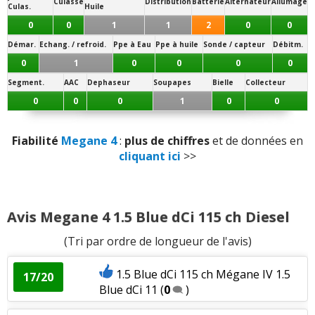
Culasse
Distribution
Batterie
Alternateur
Allumage
- (
205/55 R 16
:
Conso raisonnable
)
Culas.
Huile
Qualité des assemblages
:
2
n'aiment pas
17 pouces
0
0
1
1
2
0
0
- (
205/50 R 17
:
Roulis maitrisé
/
Jantes exposées aux
Démar.
Echang. / refroid.
Ppe à Eau
Ppe à huile
Sonde / capteur
Débitm.
trottoirs / Confort dégradé
/
Conso raisonnable
)
Présentation intérieure
:
1
n'aime pas
0
1
0
0
0
0
Note des internautes :
14.7/20
Luminosité
:
2
n'aiment pas
Segment.
AAC
Dephaseur
Soupapes
Bielle
Collecteur
0
0
0
1
0
0
Panne la plus signalée :
Electronique
Qualité son/autoradio
:
6
aiment
4
n'aiment
pas
Fiabilité
Megane 4
:
plus de chiffres
et de données en
cliquant ici
>>
Habitabilité
:
4
n'aiment pas
Position de conduite
:
1
aime
Avis Megane 4 1.5 Blue dCi 115 ch Diesel
Usure des sièges
:
2
aiment
2
n'aiment pas
(Tri par ordre de longueur de l'avis)
Volume de coffre
:
5
n'aiment pas
1.5 Blue dCi 115 ch Mégane IV 1.5
17/20
Blue dCi 11
(
0
)
Volume du réservoir
:
1
aime