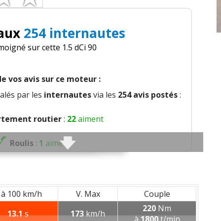
 aux
254 internautes
moigné sur cette 1.5 dCi 90
e vos avis sur ce moteur :
alés par les
internautes
via les
254 avis postés
:
tement routier
:
22
aiment
Roulis
:
1
aime
ion direction
:
1
n'aime pas
stance direction
:
1
aime
 à 100 km/h
V. Max
Couple
220
Nm
13.1
s
173
km/h
ge
:
4
aiment
7
n'aiment pas
à
1800
t/min