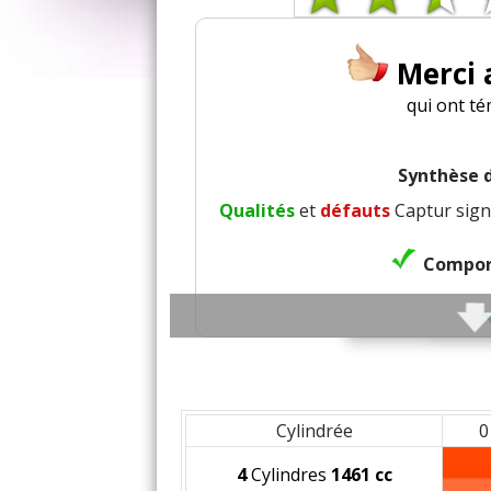
Merci
qui ont té
Synthèse d
Qualités
et
défauts
Captur sign
Compor
Précis
Consi
Cylindrée
0
4
Cylindres
1461 cc
Freina