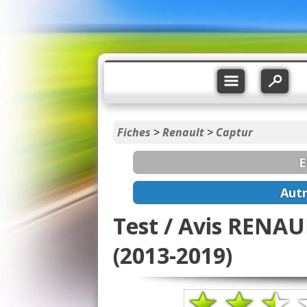
Fiches
>
Renault
>
Captur
E
Aut
Test / Avis RENAUL
(2013-2019)