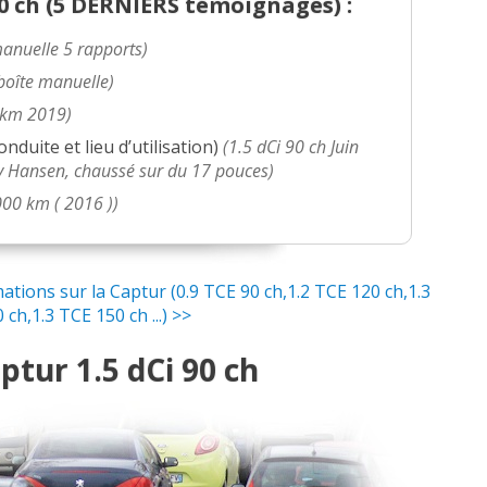
 ch (
5 DERNIERS
témoignages) :
 - 120000km - 2014 - m
(
0
)
manuelle 5 rapports)
boîte manuelle)
 11-2014 - 20000km
(
1
)
 km 2019)
conduite et lieu d’utilisation)
(1.5 dCi 90 ch Juin
e 2014, intense
(
0
)
y Hansen, chaussé sur du 17 pouces)
000 km ( 2016 ))
013 / Business
(
1
)
 35 000 km
(
1
)
ions sur la Captur (0.9 TCE 90 ch,1.2 TCE 120 ch,1.3
ch,1.3 TCE 150 ch ...) >>
elle, 148000 km, jant
(
0
)
tur 1.5 dCi 90 ch
AI 2014 INTENS
(
0
)
0 Km 2014,Arizona toute
(
0
)