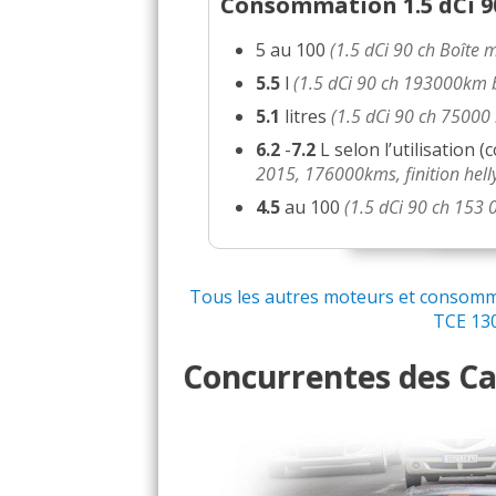
Consommation 1.5 dCi 90
1.5 dCi 90 ch Boite EDC
10/20
5 au 100
(1.5 dCi 90 ch Boîte 
5.5
l
(1.5 dCi 90 ch 193000km 
1.5 dCi 90 ch business,
14/20
5.1
litres
(1.5 dCi 90 ch 75000
6.2
-
7.2
L selon l’utilisation (
1.5 dCi 90 ch 20km anné
-- /20
2015, 176000kms, finition hell
4.5
au 100
(1.5 dCi 90 ch 153 
1.5 dCi 90 ch 200 km / 2
12/20
1.5 dCi 90 ch 5 rapports
14/20
Tous les autres moteurs et consommat
TCE 130 
1.5 dCi 90 ch boîte manu
12/20
Concurrentes des Cap
1.5 dCi 90 ch 9000KM M
17/20
1.5 dCi 90 ch BVM,1100
-- /20