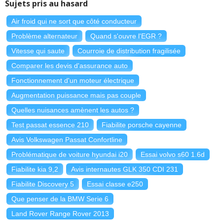
Sujets pris au hasard
Air froid qui ne sort que côté conducteur
Problème alternateur
Quand s'ouvre l'EGR ?
Vitesse qui saute
Courroie de distribution fragilisée
Comparer les devis d'assurance auto
Fonctionnement d'un moteur électrique
Augmentation puissance mais pas couple
Quelles nuisances amènent les autos ?
Test passat essence 210
Fiabilite porsche cayenne
Avis Volkswagen Passat Confortline
Problématique de voiture hyundai i20
Essai volvo s60 1.6d
Fiabilite kia 9,2
Avis internautes GLK 350 CDI 231
Fiabilite Discovery 5
Essai classe e250
Que penser de la BMW Serie 6
Land Rover Range Rover 2013