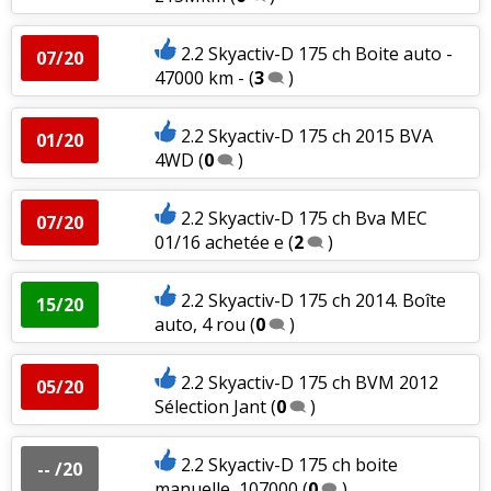
2.2 Skyactiv-D 175 ch Boite auto -
07/20
47000 km -
(
3
)
2.2 Skyactiv-D 175 ch 2015 BVA
01/20
4WD
(
0
)
2.2 Skyactiv-D 175 ch Bva MEC
07/20
01/16 achetée e
(
2
)
2.2 Skyactiv-D 175 ch 2014. Boîte
15/20
auto, 4 rou
(
0
)
2.2 Skyactiv-D 175 ch BVM 2012
05/20
Sélection Jant
(
0
)
2.2 Skyactiv-D 175 ch boite
-- /20
manuelle, 107000
(
0
)