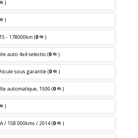
)
)
015 - 178000km
(
0
)
ite auto 4x4 selectio
(
0
)
éhicule sous garantie
(
0
)
oîte automatique, 1500
(
0
)
)
VA / 158 000kms / 2014
(
0
)