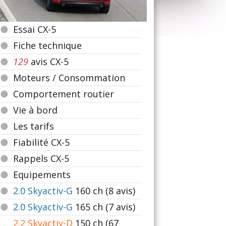
Essai CX-5
Fiche technique
129
avis CX-5
Moteurs / Consommation
Comportement routier
Vie à bord
Les tarifs
Fiabilité CX-5
Rappels CX-5
Equipements
2.0 Skyactiv-G
160
ch (8 avis)
2.0 Skyactiv-G
165
ch (7 avis)
2.2 Skyactiv-D
150
ch (67