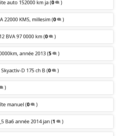
oite auto 152000 km ja
(
0
)
VA 22000 KMS, millesim
(
0
)
012 BVA 97 0000 km
(
0
)
140000km, année 2013
(
5
)
2 Skyactiv-D 175 ch B
(
0
)
)
oîte manuel
(
0
)
x_5 Ba6 année 2014 jan
(
1
)