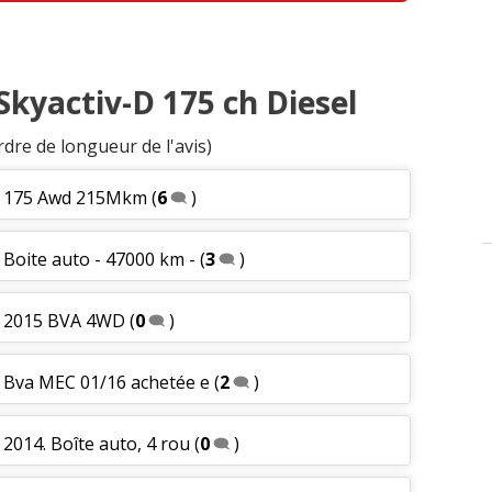
 Skyactiv-D 175 ch Diesel
rdre de longueur de l'avis)
ch 175 Awd 215Mkm
(
6
)
 Boite auto - 47000 km -
(
3
)
ch 2015 BVA 4WD
(
0
)
h Bva MEC 01/16 achetée e
(
2
)
 2014. Boîte auto, 4 rou
(
0
)