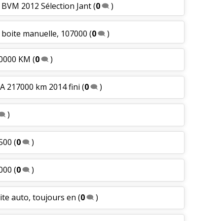
h BVM 2012 Sélection Jant
(
0
)
h boite manuelle, 107000
(
0
)
750000 KM
(
0
)
VA 217000 km 2014 fini
(
0
)
)
3500
(
0
)
3000
(
0
)
ite auto, toujours en
(
0
)