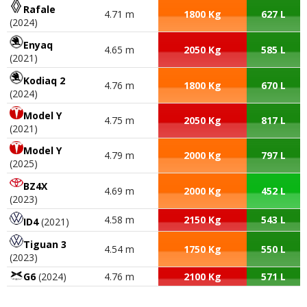
Rafale
4.71 m
1800 Kg
627 L
(2024)
Enyaq
4.65 m
2050 Kg
585 L
(2021)
Kodiaq 2
4.76 m
1800 Kg
670 L
(2024)
Model Y
4.75 m
2050 Kg
817 L
(2021)
Model Y
4.79 m
2000 Kg
797 L
(2025)
BZ4X
4.69 m
2000 Kg
452 L
(2023)
4.58 m
2150 Kg
543 L
ID4
(2021)
Tiguan 3
4.54 m
1750 Kg
550 L
(2023)
G6
(2024)
4.76 m
2100 Kg
571 L