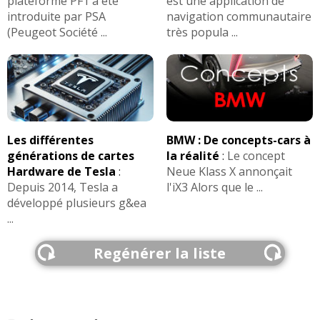
plateforme PF1 a été
est une application de
introduite par PSA
navigation communautaire
(Peugeot Société ...
très popula ...
Les différentes
BMW : De concepts-cars à
générations de cartes
la réalité
:
Le concept
Hardware de Tesla
:
Neue Klass X annonçait
Depuis 2014, Tesla a
l'iX3 Alors que le ...
développé plusieurs g&ea
...
Regénérer la liste