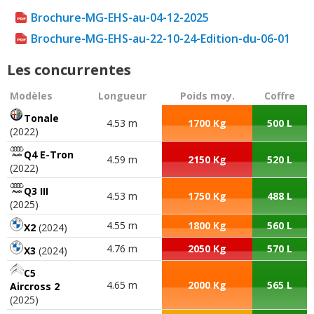
Brochure-MG-EHS-au-04-12-2025
Brochure-MG-EHS-au-22-10-24-Edition-du-06-01
Les concurrentes
Modèles
Longueur
Poids moy.
Coffre
Tonale
4.53 m
1700 Kg
500 L
(2022)
Q4 E-Tron
4.59 m
2150 Kg
520 L
(2022)
Q3 III
4.53 m
1750 Kg
488 L
(2025)
4.55 m
1800 Kg
560 L
X2
(2024)
4.76 m
2050 Kg
570 L
X3
(2024)
C5
4.65 m
2000 Kg
565 L
Aircross 2
(2025)