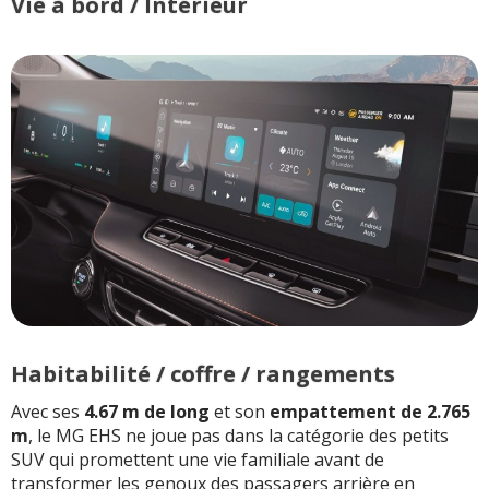
Vie à bord / Intérieur
tapis respirent la
sur un hybride
mesquinerie
rechargeable, mais
certains concurrents
commencent à faire
mieux
Sur autoroute,
l'Hybrid+ redevient plus
classique et la
consommation peut
grimper nettement.
L'hybridation fait des
miracles en ville,
beaucoup moins à 130
avec un gros SUV qui
Habitabilité / coffre / rangements
pousse l'air
Avec ses
4.67 m de long
et son
empattement de 2.765
m
, le MG EHS ne joue pas dans la catégorie des petits
Sur courts trajets à
SUV qui promettent une vie familiale avant de
froid, le système
transformer les genoux des passagers arrière en