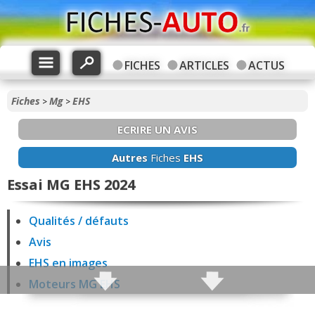
FICHES
ARTICLES
ACTUS
Fiches
Mg
EHS
>
>
ECRIRE UN AVIS
Autres
Fiches
EHS
Essai MG EHS 2024
Qualités / défauts
Avis
EHS en images
Moteurs MG EHS
Vie à bord / Intérieur