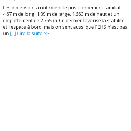
grande bouche qui ne
Les dimensions confirment le positionnement familial :
plaira pas à tout le
4.67 m de long, 1.89 m de large, 1.663 m de haut et un
monde. MG progresse,
empattement de 2.765 m. Ce dernier favorise la stabilité
mais la subtilité n'a pas
et l'espace à bord, mais on sent aussi que l'EHS n'est pas
encore totalement pris
un
[...] Lire la suite >>
le pouvoir
Choix de
personnalisation réduit
: peu de couleurs, peu
d'options, deux
finitions. C'est simple et
rationnel, mais ceux qui
aiment configurer leur
voiture comme un
appartement témoin
resteront sur leur faim
Image de marque