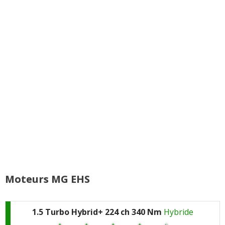
confort déjà présents
de chercher un fichier
dès les versions de base
caché sur Windows 98
Finition Luxury
Aides à la conduite
intéressante sans
parfois intrusives, avec
exploser le tarif, avec
des alertes qu'il faut
caméra 360°, hayon
redésactiver à chaque
électrique, sièges
démarrage. La sécurité,
chauffants, chargeur à
oui ; le petit chef
induction et petites
électronique qui piaille
attentions qui rendent
toutes les cinq minutes,
l'auto plus agréable au
non merci
quotidien
Infodivertissement plus
Moteurs MG EHS
Garantie 7 ans / 150 000
moderne en apparence
km rassurante, surtout
qu'en profondeur : les
pour une marque qui
écrans font sérieux,
doit encore convaincre
mais les menus, les
1.5 Turbo Hybrid+ 224 ch 340 Nm
Hybride
une clientèle française
latences et la logique