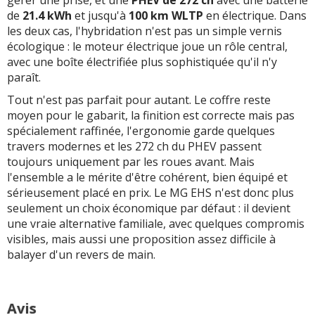
compromis côté
PHEV de 272 ch. Toute
de
21.4 kWh
et jusqu'à
100 km WLTP
en électrique. Dans
suspension. L'EHS ne
la puissance passe par
les deux cas, l'hybridation n'est pas un simple vernis
donne pas l'impression
les roues avant, et il ne
écologique : le moteur électrique joue un rôle central,
de lutter contre son
faudra pas s'étonner si
avec une boîte électrifiée plus sophistiquée qu'il n'y
poids à chaque virage.
la motricité n'aime pas
paraît.
Ce n'est pas une GTI,
toujours la pluie ou les
Tout n'est pas parfait pour autant. Le coffre reste
mais ça ne se vautre
relances un peu
moyen pour le gabarit, la finition est correcte mais pas
pas non plus comme un
franches
spécialement raffinée, l'ergonomie garde quelques
canapé sur roulettes.
travers modernes et les 272 ch du PHEV passent
C'est équilibré et
Comportement routier
toujours uniquement par les roues avant. Mais
suffisamment rigoureux
sérieux mais pas
l'ensemble a le mérite d'être cohérent, bien équipé et
vraiment passionnant.
sérieusement placé en prix. Le MG EHS n'est donc plus
Bonne insonorisation
La direction informe
seulement un choix économique par défaut : il devient
avec une bonne gestion
peu, le train avant finit
une vraie alternative familiale, avec quelques compromis
du bruit moteur quand
par élargir si on insiste
visibles, mais aussi une proposition assez difficile à
il s'active
et le roulis rappelle vite
balayer d'un revers de main.
que le but est
d'emmener la famille,
Transitions thermique /
pas de faire le malin
Avis
électrique bien gérées,