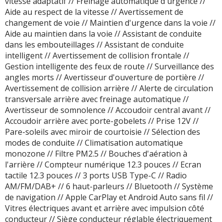
vitesse adaptatif // Freinage automatique d'urgence //
Réseau et perception
Aide au respect de la vitesse // Avertissement de
SAV encore moins
changement de voie // Maintien d'urgence dans la voie //
installés que chez les
Aide au maintien dans la voie // Assistant de conduite
constructeurs
dans les embouteillages // Assistant de conduite
historiques. Ce n'est
intelligent // Avertissement de collision frontale //
pas forcément un
Gestion intelligente des feux de route // Surveillance des
défaut de la voiture,
angles morts // Avertisseur d'ouverture de portière //
mais c'est un paramètre
Avertissement de collision arrière // Alerte de circulation
que l'acheteur réel
transversale arrière avec freinage automatique //
regardera forcément
Avertisseur de somnolence // Accoudoir central avant //
Accoudoir arrière avec porte-gobelets // Prise 12V //
Pare-soleils avec miroir de courtoisie // Sélection des
modes de conduite // Climatisation automatique
monozone // Filtre PM2.5 // Bouches d'aération à
l'arrière // Compteur numérique 12.3 pouces // Ecran
tactile 12.3 pouces // 3 ports USB Type-C // Radio
AM/FM/DAB+ // 6 haut-parleurs // Bluetooth // Système
de navigation // Apple CarPlay et Android Auto sans fil //
Vitres électriques avant et arrière avec impulsion côté
conducteur // Siège conducteur réglable électriquement