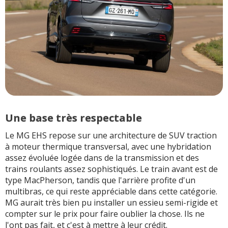
dossier plus ferme.
Classique, mais
toujours pénible pour
celui qui tire la
mauvaise place
Quelques détails de
finition moins glorieux :
noir laqué sensible aux
rayures, boutons
Une base très respectable
brillants un peu cheap,
Le MG EHS repose sur une architecture de SUV traction
ajustements
à moteur thermique transversal, avec une hybridation
ponctuellement
assez évoluée logée dans de la transmission et des
perfectibles. Le tableau
trains roulants assez sophistiqués. Le train avant est de
est bon, mais pas
type MacPherson, tandis que l'arrière profite d'un
magique
multibras, ce qui reste appréciable dans cette catégorie.
MG aurait très bien pu installer un essieu semi-rigide et
Style avant un peu
compter sur le prix pour faire oublier la chose. Ils ne
chargé, avec une
l'ont pas fait, et c'est à mettre à leur crédit.