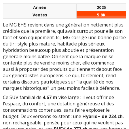
et rangements
Année
2025
Sièges avant très
inférieurs pas toujours
Ventes
5.8K
Habitabilité
8.5
confortables, avec un
bien exploités,
Coffre
(441L)
7.4
moelleux et un maintien
notamment pour le
Le MG EHS revient dans une génération nettement plus
qui invitent plus au
câble sur le PHEV. MG a
crédible que la première, qui avait surtout pour elle son
voyage qu'à la punition
prévu l'espace, mais pas
tarif et son équipement. Ici, MG corrige une bonne partie
Fiabilité
8
lombaire habituelle des
forcément la solution la
du tir : style plus mature, habitacle plus sérieux,
SUV familiaux à prix
plus élégante
hybridation beaucoup plus aboutie et présentation
+ d'infos
sur la notation
serré
générale moins datée. On sent que la marque ne se
contente plus de vendre moins cher, elle commence
Pas de version 7 places
aussi à proposer des produits qui tiennent debout face
Confort de suspension
malgré une longueur
aux généralistes européens. Ce qui, forcément, rend
qui allie un bon
proche de certains gros
certains discours patriotiques sur "la qualité de nos
compromis :
SUV familiaux. On a le
marques historiques" un peu moins faciles à défendre.
confortable sans
format, pas la
Ce SUV familial de
4.67 m
vise large : il veut offrir de
sacrifier le
modularité qui pourrait
l'espace, du confort, une dotation généreuse et des
comportement
aller avec
consommations contenues, sans faire exploser le
budget. Deux versions existent : une
Hybrid+ de 224 ch
,
Comportement sain et
Pas de transmission
non rechargeable, pensée pour ceux qui ne veulent pas
rassurant avec un bon
intégrale, même sur le
gérer une prise, et une
PHEV de 272 ch
avec une batterie