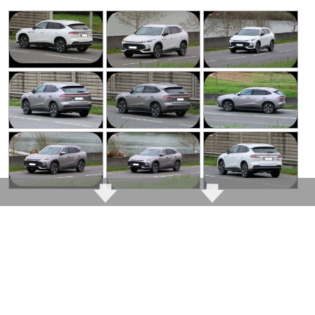
stupidité
Marchepieds du PHEV
surtout décoratifs, et
qui servent aussi à
Habitabilité arrière très
masquer une ligne
généreuse, avec
d'échappement pas très
beaucoup d'espace aux
glamour. Le cache
jambes, une bonne
largeur et un tunnel
misère automobile
central peu
existe donc toujours, il a
envahissant. Pour une
juste changé de
famille, c'est un vrai
nationalité
argument
Ergonomie encore trop
Dotation de série
dépendante de l'écran
copieuse, avec jantes 19
central, avec des
pouces, double écran
fonctions importantes
12.3 pouces, aides à la
perdues dans les
conduite, accès mains
menus. Pour régler
libres, caméra de recul
certains paramètres, on
et équipements de
a parfois l'impression