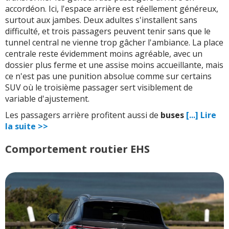
hybride peut faire
accordéon. Ici, l'espace arrière est réellement généreux,
tourner le thermique à
surtout aux jambes. Deux adultes s'installent sans
régime élevé pour
difficulté, et trois passagers peuvent tenir sans que le
recharger, avec une
tunnel central ne vienne trop gâcher l'ambiance. La place
consommation qui perd
centrale reste évidemment moins agréable, avec un
alors son sourire
dossier plus ferme et une assise moins accueillante, mais
commercial
ce n'est pas une punition absolue comme sur certains
SUV où le troisième passager sert visiblement de
variable d'ajustement.
Position de conduite
Les passagers arrière profitent aussi de
buses
[...] Lire
perfectible pour
la suite >>
certains gabarits, avec
une amplitude de volant
Comportement routier EHS
pas immense et une
jonction assise / dossier
qui peut gêner selon la
morphologie
Place centrale arrière
moins agréable, avec un