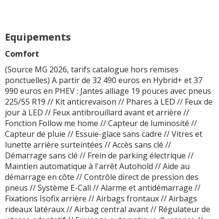
encore fragile en
France, surtout face aux
Kia, Hyundai, Toyota,
Equipements
Renault ou Volkswagen.
Le produit progresse
Comfort
vite, mais la réputation
(Source MG 2026, tarifs catalogue hors remises
ne se construit pas avec
ponctuelles) A partir de 32 490 euros en Hybrid+ et 37
une simple brochure
990 euros en PHEV : Jantes alliage 19 pouces avec pneus
bien imprimée
225/55 R19 // Kit anticrevaison // Phares à LED // Feux de
jour à LED // Feux antibrouillard avant et arrière //
Valeur de revente et
Fonction Follow me home // Capteur de luminosité //
recul fiabilité encore à
Capteur de pluie // Essuie-glace sans cadre // Vitres et
surveiller. La garantie
lunette arrière surteintées // Accès sans clé //
rassure, mais MG n'a
Démarrage sans clé // Frein de parking électrique //
pas encore l'épaisseur
Maintien automatique à l'arrêt Autohold // Aide au
historique d'un Toyota
démarrage en côte // Contrôle direct de pression des
dans la tête des
pneus // Système E-Call // Alarme et antidémarrage //
acheteurs
Fixations Isofix arrière // Airbags frontaux // Airbags
rideaux latéraux // Airbag central avant // Régulateur de