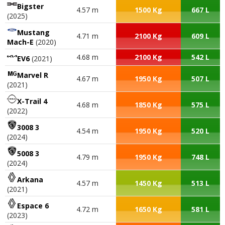
Bigster
4.57 m
1500 Kg
667 L
(2025)
Mustang
4.71 m
2100 Kg
609 L
Mach-E
(2020)
4.68 m
2100 Kg
542 L
EV6
(2021)
Marvel R
4.67 m
1950 Kg
507 L
(2021)
X-Trail 4
4.68 m
1850 Kg
575 L
(2022)
3008 3
4.54 m
1950 Kg
520 L
(2024)
5008 3
4.79 m
1950 Kg
748 L
(2024)
Arkana
4.57 m
1450 Kg
513 L
(2021)
Espace 6
4.72 m
1650 Kg
581 L
(2023)