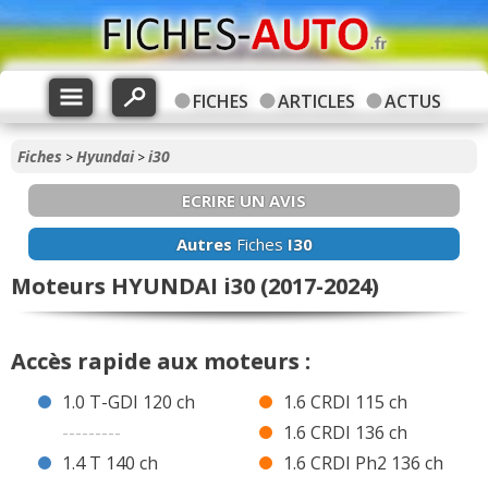
FICHES
ARTICLES
ACTUS
Fiches
Hyundai
i30
>
>
ECRIRE UN AVIS
Autres
Fiches
I30
Moteurs HYUNDAI i30 (2017-2024)
Accès rapide aux moteurs :
1.0 T-GDI 120 ch
1.6 CRDI 115 ch
---------
1.6 CRDI 136 ch
1.4 T 140 ch
1.6 CRDI Ph2 136 ch