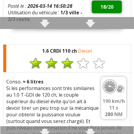
Posté le :
2026-03-14 16:50:28
18/20
Utilisation du véhicule :
1/3 ville -
2/3 route
Qualités :
Bonne motricite et couple, tres
silencieuse, confortable et agreable, toutes options,
bonne finition, pas de bruit parasite
1.6 CRDI 110 ch
Diesel
Défauts :
Trou d1 seconde a la remise de gaz
agaçant, trop de roulis en virage du style SUV,
Consommation moyenne :
6.4 litres
Conso.
≈
6
litres
Si les performances sont très similaires
Problèmes rencontrés :
embrayage et phares
au 1.0 T-GDI de 120 ch, le couple
changés sous garantie sans discussion
190
km/h
supérieur du diesel évite qu'on ait à
11
s
devoir tirer un peu trop sur la mécanique
Note :
18/20
280
NM
pour obtenir la puissance voulue
(surtout quand vous serez chargé). Et
Prix assurance :
977 euros/an (Assureur : axa) (type
puis niveau consommation il ne vous fera jamais de
de contrat : tous risques) (Bonus/Malus : 30%)