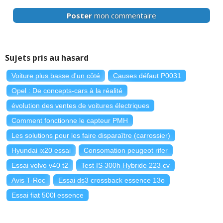
Poster
mon commentaire
Sujets pris au hasard
Voiture plus basse d'un côté
Causes défaut P0031
Opel : De concepts-cars à la réalité
évolution des ventes de voitures électriques
Comment fonctionne le capteur PMH
Les solutions pour les faire disparaître (carrossier)
Hyundai ix20 essai
Consomation peugeot rifer
Essai volvo v40 t2
Test IS 300h Hybride 223 cv
Avis T-Roc
Essai ds3 crossback essence 13o
Essai fiat 500l essence