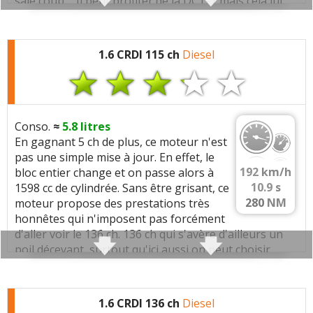
sale coup ... Il peut profiter de la DCT-7 mais cela lui
fait perdre un peu en performances. Rien de
perceptible par un humain toutefois et il faut avouer
Moins bonne tenue de route que ma Kia Ceed, trop
que cette boîte se révèle très confortable dans son
1.6 CRDI 115 ch
Diesel
haute
utilisation en évitant les à-coups.
Commenter cet avis
Couple moteur qui arrive tôt (
1500t/min
) favorisant
une consommation réduite.
(Votre post sera visible sous le commentaire
Conso.
≈
5.8
litres
après validation)
En gagnant 5 ch de plus, ce moteur n'est
Caractéristiques techniques
:
pas une simple mise à jour. En effet, le
192
km/h
bloc entier change et on passe alors à
Moteur :
10.9
s
1598 cc de cylindrée. Sans être grisant, ce
4 cylindres
(1582 cc)
280
NM
moteur propose des prestations très
Moteur:
1.6 CRDI 110 D4FB
honnêtes qui n'imposent pas forcément
Tous les autres
avis >>
d'aller voir le 136 ch. 136 ch qui s'avère d'ailleurs un
Performances:
110 ch a 4000 tr/min, 280 Nm a
poil décevant, surtout qu'ici aussi on peut choisir
1500 tr/min
entre boîte auto et mécanique.
Carburation:
Diesel
Cylindree:
1582 cm3
Couple moteur qui arrive tôt (
1500t/min
) favorisant
1.6 CRDI 136 ch
Diesel