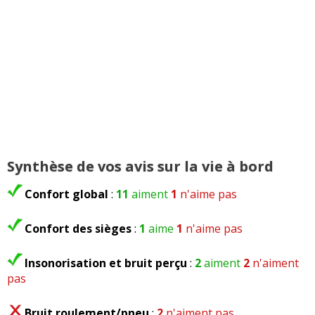
Note :
18/20
Prix assurance :
977 euros/an (Assureur : axa) (type
de contrat : tous risques) (Bonus/Malus : 30%)
Moins bonne tenue de route que ma Kia Ceed, trop
haute
Commenter cet avis
Synthèse de vos avis sur la vie à bord
(Votre post sera visible sous le commentaire
après validation)
Confort global
:
11
aiment
1
n'aime pas
Confort des sièges
:
1
aime
1
n'aime pas
Insonorisation et bruit perçu
:
2
aiment
2
n'aiment
Tous les autres
avis >>
pas
Bruit roulement/pneu
:
2
n'aiment pas