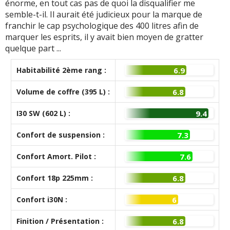
énorme, en tout cas pas de quoi la disqualifier me
semble-t-il. Il aurait été judicieux pour la marque de
franchir le cap psychologique des 400 litres afin de
marquer les esprits, il y avait bien moyen de gratter
quelque part ...
Habitabilité 2ème rang :
6.9
Volume de coffre (395 L) :
6.8
I30 SW (602 L) :
9.4
Confort de suspension :
7.3
Confort Amort. Pilot :
7.6
Confort 18p 225mm :
6.8
Confort i30N :
6
Finition / Présentation :
6.8