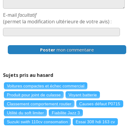
E-mail
facultatif
(permet la modification ultérieure de votre avis) :
Poster
mon commentaire
Sujets pris au hasard
Voitures compactes et échec commercial
Produit pour joint de culasse
Voyant batterie
Classement comportement routier
Causes défaut P0715
Utilité du soft limiter
Fiabilite Jazz 3
Suzuki swith 110cv consomation
Essai 308 hdi 163 cv