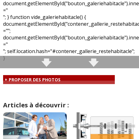
document.getElementById("bouton_galeriehabitacle").in
="
"; } function vide_galeriehabitacle() {
document.getElementById("contener_gallerie_restehabita
="";
document.getElementById("bouton_galeriehabitacle").in
="
"; self.location.hash="#contener_gallerie_restehabitacle";
}
+ PROPOSER DES PHOTOS
Articles à découvrir :