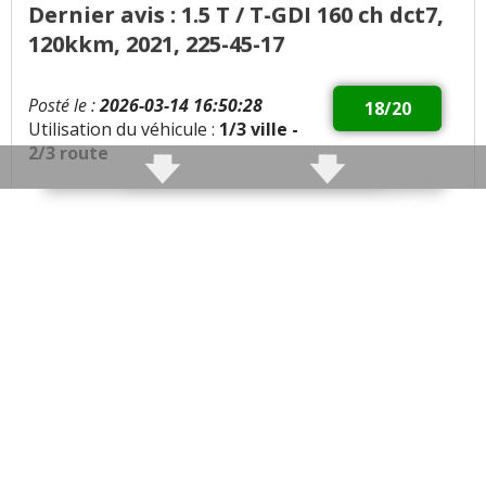
Dernier avis : 1.5 T / T-GDI 160 ch dct7,
120kkm, 2021, 225-45-17
Posté le :
2026-03-14 16:50:28
18/20
Utilisation du véhicule :
1/3 ville -
2/3 route
Qualités :
Bonne motricite et couple, tres
silencieuse, confortable et agreable, toutes options,
bonne finition, pas de bruit parasite
Défauts :
Trou d1 seconde a la remise de gaz
agaçant, trop de roulis en virage du style SUV,
Consommation moyenne :
6.4 litres
Problèmes rencontrés :
embrayage et phares
changés sous garantie sans discussion