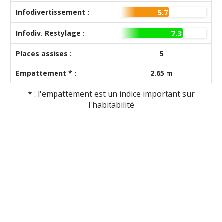
Infodivertissement :
5.7
Infodiv. Restylage :
7.3
Places assises :
5
Empattement * :
2.65 m
* : l'empattement est un indice important sur
l'habitabilité