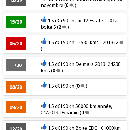
novembre
(
0
)
1.5 dCi 90 ch clio IV Estate - 2012 -
15/20
boite 5
(
2
)
1.5 dCi 90 ch 13530 kms - 2013
(
2
05/20
)
1.5 dCi 90 ch De mars 2013, 24238
-- /20
kms
(
0
)
1.5 dCi 90 ch
(
0
)
08/20
1.5 dCi 90 ch 50000 km année,
09/20
01/2013,Dynamiq
(
0
)
1.5 dCi 90 ch Boite EDC 101000km
12/20