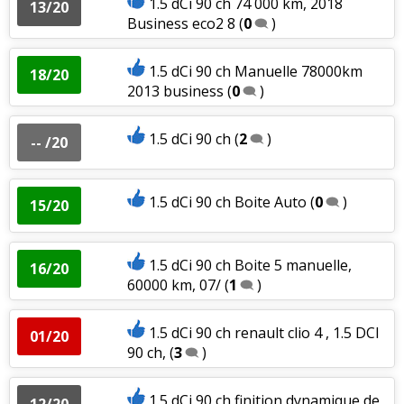
1.5 dCi 90 ch 74 000 km, 2018
13/20
Business eco2 8
(
0
)
1.5 dCi 90 ch Manuelle 78000km
18/20
2013 business
(
0
)
1.5 dCi 90 ch
(
2
)
-- /20
1.5 dCi 90 ch Boite Auto
(
0
)
15/20
1.5 dCi 90 ch Boite 5 manuelle,
16/20
60000 km, 07/
(
1
)
1.5 dCi 90 ch renault clio 4 , 1.5 DCI
01/20
90 ch,
(
3
)
1.5 dCi 90 ch finition dynamique de
12/20