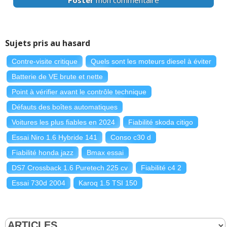
Sujets pris au hasard
Contre-visite critique
Quels sont les moteurs diesel à éviter
Batterie de VE brute et nette
Point à vérifier avant le contrôle technique
Défauts des boîtes automatiques
Voitures les plus fiables en 2024
Fiabilité skoda citigo
Essai Niro 1.6 Hybride 141
Conso c30 d
Fiabilité honda jazz
Bmax essai
DS7 Crossback 1.6 Puretech 225 cv
Fiabilité c4 2
Essai 730d 2004
Karoq 1.5 TSI 150