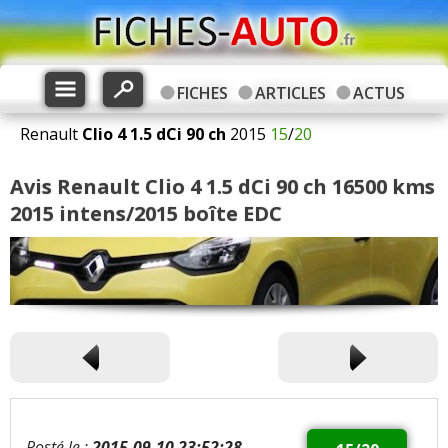
FICHES
ARTICLES
ACTUS
Renault
Clio 4
1.5 dCi 90 ch
2015
15
/
20
Avis Renault Clio 4 1.5 dCi 90 ch 16500 kms
2015 intens/2015 boîte EDC
Posté le :
2015-09-10 23:52:28