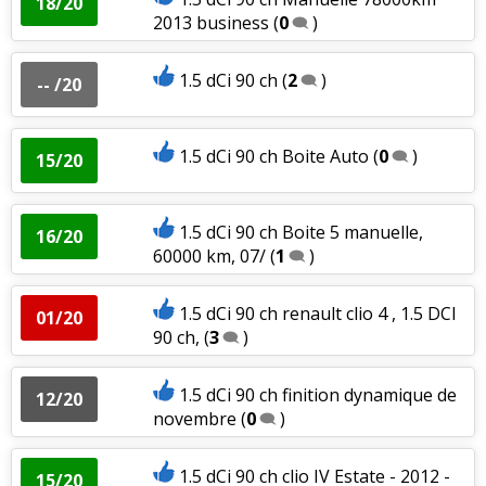
18/20
2013 business
(
0
)
1.5 dCi 90 ch
(
2
)
-- /20
1.5 dCi 90 ch Boite Auto
(
0
)
15/20
1.5 dCi 90 ch Boite 5 manuelle,
16/20
60000 km, 07/
(
1
)
1.5 dCi 90 ch renault clio 4 , 1.5 DCI
01/20
90 ch,
(
3
)
1.5 dCi 90 ch finition dynamique de
12/20
novembre
(
0
)
1.5 dCi 90 ch clio IV Estate - 2012 -
15/20