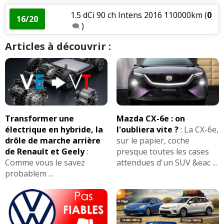
1.5 dCi 90 ch Intens 2016 110000km
(
0
16/20
)
Articles à découvrir :
Transformer une
Mazda CX-6e : on
électrique en hybride, la
l'oubliera vite ?
:
La CX-6e,
drôle de marche arrière
sur le papier, coche
de Renault et Geely
:
presque toutes les cases
Comme vous le savez
attendues d'un SUV &eac ...
probablem ...