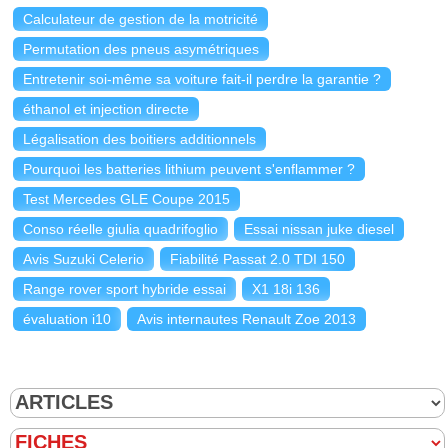
Calculateur de gestion de la motricité
Permutation des pneus asymétriques
Entretenir soi-même sa voiture fait-il perdre la garantie ?
éthanol et injection directe
Légalisation des boitiers additionnels
Pourquoi les batteries lithium peuvent s'enflammer ?
Test Mercedes GLE Coupe 2015
Conso réelle giulia quadrifoglio
Essai nissan juke diesel
Avis Suzuki Celerio
Fiabilité Passat 2.0 TDI 150
Range rover sport hybride essai
X1 18i 136
évaluation i10
Avis internautes Renault Zoe 2013