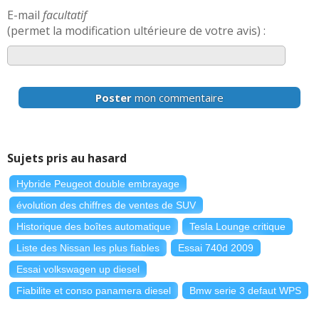
E-mail
facultatif
(permet la modification ultérieure de votre avis) :
Poster
mon commentaire
Sujets pris au hasard
Hybride Peugeot double embrayage
évolution des chiffres de ventes de SUV
Historique des boîtes automatique
Tesla Lounge critique
Liste des Nissan les plus fiables
Essai 740d 2009
Essai volkswagen up diesel
Fiabilite et conso panamera diesel
Bmw serie 3 defaut WPS