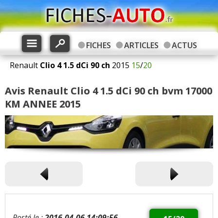
FICHES
ARTICLES
ACTUS
Renault
Clio 4
1.5 dCi 90 ch
2015
15
/
20
Avis Renault Clio 4 1.5 dCi 90 ch bvm 17000
KM ANNEE 2015
Posté le :
2016-04-06 14:09:56