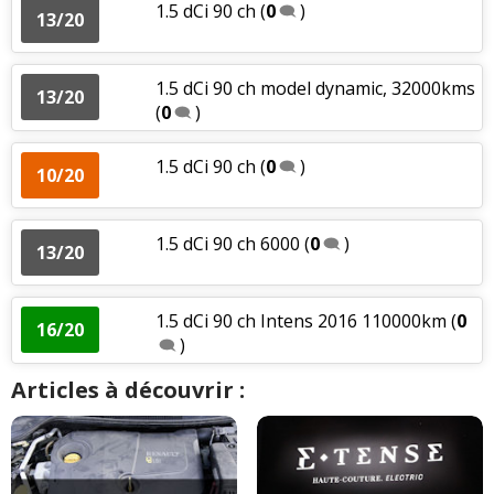
1.5 dCi 90 ch
(
0
)
13/20
1.5 dCi 90 ch model dynamic, 32000kms
13/20
(
0
)
1.5 dCi 90 ch
(
0
)
10/20
1.5 dCi 90 ch 6000
(
0
)
13/20
1.5 dCi 90 ch Intens 2016 110000km
(
0
16/20
)
Articles à découvrir :