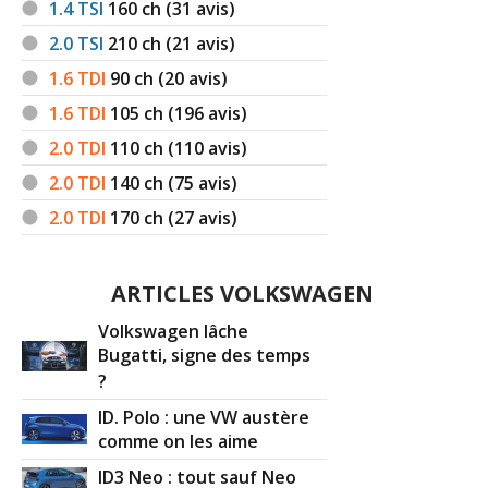
1.4 TSI
160
ch (31 avis)
2.0 TSI
210
ch (21 avis)
1.4 TSI 122 ch 1000km, 2012, CARAT 3P
18/20
(
0
)
1.6 TDI
90
ch (20 avis)
1.6 TDI
105
ch (196 avis)
1.4 TSI 122 ch
(
0
)
14/20
2.0 TDI
110
ch (110 avis)
2.0 TDI
140
ch (75 avis)
1.4 TSI 122 ch
(
0
)
-- /20
2.0 TDI
170
ch (27 avis)
1.4 TSI 122 ch 30 000km 2010 trendline
-- /20
ARTICLES VOLKSWAGEN
(
0
)
Volkswagen lâche
Bugatti, signe des temps
1.4 TSI 122 ch 51000 , 2009 ,
18/20
Confortline
(
0
)
?
ID. Polo : une VW austère
comme on les aime
ID3 Neo : tout sauf Neo