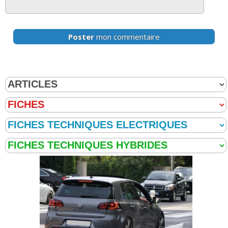
1.4 TSI 122 ch
(
0
)
18/20
Poster
mon commentaire
1.4 TSI 122 ch
(
0
)
15/20
1.4 TSI 122 ch Finition Match | Boite
16/20
manuell
(
0
)
1.4 TSI 122 ch confortline 30000 km
(
0
18/20
)
1.4 TSI 122 ch confort
(
0
)
17/20
1.4 TSI 122 ch 45000 km, 2009,
08/20
confortline
(
0
)
1.4 TSI 122 ch 13000km golf 6 highline