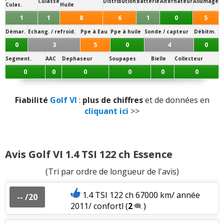
Culasse
Distribution
Batterie
Alternateur
Allumage
Culas.
Huile
embrayage
Vieillissement des plastiques
:
1
n'aime pas
1
1
8
6
1
0
5
Démar.
Echang. / refroid.
Ppe à Eau
Ppe à huile
Sonde / capteur
Débitm.
Sensibilité plastique
:
1
n'aime pas
0
3
5
0
4
0
Qualité des assemblages
:
1
aime
1
n'aime
Segment.
AAC
Dephaseur
Soupapes
Bielle
Collecteur
pas
0
0
0
0
0
0
Luminosité
:
1
aime
Fiabilité
Golf VI
:
plus de chiffres
et de données en
cliquant ici
>>
Qualité son/autoradio
:
8
aiment
1
n'aime pas
Habitabilité
:
3
aiment
4
n'aiment pas
Avis Golf VI 1.4 TSI 122 ch Essence
Position de conduite
:
1
aime
(Tri par ordre de longueur de l'avis)
Rétrovision
:
1
n'aime pas
1.4 TSI 122 ch 67000 km/ année
-- /20
2011/ confortl
(
2
)
Volume de coffre
:
5
aiment
4
n'aiment pas