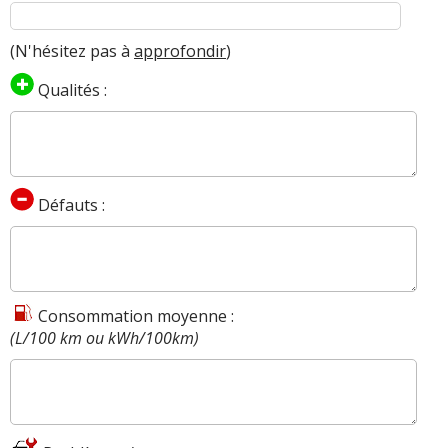
Golf 6 1.4 TSI 122 DSG7 carat 3 portes
09/20
(
1
)
(N'hésitez pas à
approfondir
)
1.4 TSI 122 ch 33000Km,2009,3p/carat
17/20
Qualités :
(
0
)
golf VI 1.4 tsi 122 confortline pack R-
18/20
line 2
(
0
)
Défauts :
1.4 TSI 122 ch 2011 BVM R-Line
16/20
38000KM
(
0
)
1.4 TSI 122 ch 246000
(
0
)
10/20
Consommation moyenne :
(L/100 km ou kWh/100km)
1.4 TSI 122 ch
13/20
BM,125000,2011,Confortline
(
0
)
1.4 TSI 122 ch 7000 km , 2011 , STYLE
18/20