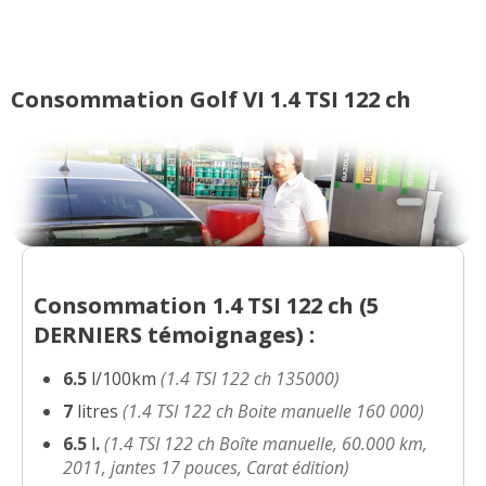
1.4 TSI 122 ch 90700
(
6
)
13/20
1.4 TSI 122 ch 48000km, 2009,
05/20
Consommation Golf VI 1.4 TSI 122 ch
Confortline/DSG
(
2
)
1.4 TSI 122 ch DSG 2009
(
0
)
10/20
1.4 TSI 122 ch Boite DSG7 modele 2010
16/20
(
3
)
Consommation 1.4 TSI 122 ch (
5
1.4 TSI 122 ch Série style aucune
17/20
option supp
(
0
)
DERNIERS
témoignages) :
6.5
l/100km
(1.4 TSI 122 ch 135000)
1.4 TSI 122 ch Golf VI Manuelle
09/20
166000km 2009
(
1
)
7
litres
(1.4 TSI 122 ch Boite manuelle 160 000)
6.5
l
.
(1.4 TSI 122 ch Boîte manuelle, 60.000 km,
1.4 TSI 122 ch 10km, 2011, Rline
(
1
)
2011, jantes 17 pouces, Carat édition)
10/20