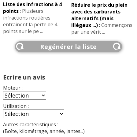
Liste des infractions à 4
Réduire le prix du plein
1.4 TSI 122 ch Année 2009, 70 000KM,
10/20
points
:
Plusieurs
avec des carburants
Carat Ed
(
0
)
infractions routières
alternatifs (mais
entraînent la perte de 4
illégaux ...)
:
Commençons
1.4 TSI 122 ch Bv6, 11/2009, 135.000km
points sur le pe ...
18/20
par une vérit ...
(
0
)
Regénérer la liste
1.4 TSI 122 ch Bv6, 11/2009, 135.000km
18/20
(
0
)
1.4 TSI 122 ch 1,4 TSI 122CH - 6
18/20
Ecrire un avis
VITESES, 935
(
0
)
Moteur :
1.4 TSI 122 ch 20000 2011 conforline
(
0
16/20
)
Utilisation :
1.4 TSI 122 ch sw,dsg7,modele 2011
(
1
17/20
)
Autres caractéristiques :
(Boîte, kilométrage, année, jantes...)