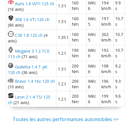
160
Méc
194
9.9
Auris 1.6 VVTi 125 ch
1.3 t
1.4 TSI 122 ch 13600km,octobre
Nm
6
km/h
s
(16 avis)
15/20
2011,sw confor
(
0
)
160
Méc
197
10.7
308 1.6 VTi 120 ch
1.3 t
Nm
5
km/h
s
(86 avis)
1.4 TSI 122 ch 2010 186000 km
(
4
)
18/20
160
Méc
202
10.7
C30 1.8 125 ch
(4
1.35 t
Nm
5
km/h
s
avis)
Golf 6 1.4 TSI 122 cv DSG7 carat blanc
190
Méc
192
10.7
13/20
Megane 3 1.2 TCE
1.2 t
candy
(
1
)
Nm
6
km/h
s
115 ch
(71 avis)
200
Méc
198
9.2
Giulietta 1.4 T-jet
1.3 t
1.4 TSI 122 ch 73 000 KM 2010 CARAT
16/20
Nm
6
km/h
s
120 ch
(36 avis)
DSG 7
(
0
)
Bravo 1.4 16v 120 ch
200
Méc
196
9.3
1.2 t
(10 avis)
Nm
6
km/h
s
1.4 TSI 122 ch confortline bvm6
19/20
200
Méc
199
9.6
110000km 09/2
(
0
)
Leon 2 1.4 TSI 125
1.2 t
Nm
6
km/h
s
ch
(21 avis)
1.4 TSI 122 ch Boîte manuelle,
17/20
confortline, 9
(
2
)
Toutes les autres performances automobiles >>