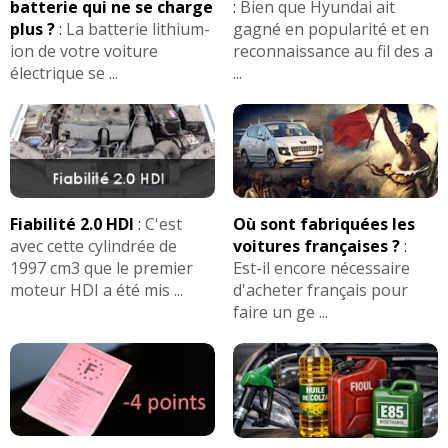
batterie qui ne se charge
:
Bien que Hyundai ait
plus ?
:
La batterie lithium-
gagné en popularité et en
1.4 TSI 122 ch 04/2011
(
0
)
ion de votre voiture
reconnaissance au fil des a
15/20
électrique se ...
...
1.4 TSI 122 ch Boite mécanique, 50000
17/20
km, ann
(
0
)
1.4 TSI 122 ch 35000 km, 2012,
15/20
Confortline, b
(
0
)
Fiabilité 2.0 HDI
:
C'est
Où sont fabriquées les
avec cette cylindrée de
voitures françaises ?
:
1.4 TSI 122 ch
(
0
)
1997 cm3 que le premier
Est-il encore nécessaire
14/20
moteur HDI a été mis ...
d'acheter français pour
faire un ge ...
1.4 TSI 122 ch Manu 6 rapports, 155
13/20
000km de
(
0
)
1.4 TSI 122 ch 10-06-2011
(
0
)
-- /20