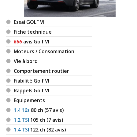
16/20
automa
(
0
)
1.4 TSI 122 ch
(
0
)
Essai GOLF VI
12/20
Fiche technique
666
avis Golf VI
1.4 TSI 122 ch 8000.2011.style
(
0
)
18/20
Moteurs / Consommation
Vie à bord
1.4 TSI 122 ch 23000 km année 2012
-- /20
Comportement routier
série styl
(
0
)
Fiabilité Golf VI
1.4 TSI 122 ch 20000km, année 2011,
15/20
Rappels Golf VI
finition
(
0
)
Equipements
1.4 TSI 122 ch 47000km 12/2011
1.4 16s
80
ch (57 avis)
-- /20
confortline
(
1
)
1.2 TSI
105
ch (7 avis)
1.4 TSI 122 ch 15.000km 5 ans
(
0
)
1.4 TSI
122
ch (82 avis)
16/20