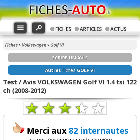
FICHES
ARTICLES
ACTUS
Fiches
Volkswagen
Golf VI
>
>
ECRIRE UN AVIS
Autres
Fiches
GOLF VI
Test / Avis VOLKSWAGEN Golf VI 1.4 tsi 122
ch (2008-2012)
Merci aux
82 internautes
qui ont témoigné sur cette dernière