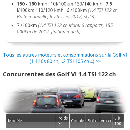
150
-
160
kmh : 10l/100km 130/140 kmh :
7.5
l/100km 110/120 kmh : 6l/100km
(1.4 TSI 122 ch
1.4 TSI 122 ch dsg7 18500 km-
15/20
Boite manuelle, 6 vitesses, 2012, style)
confortline-avri
(
2
)
7 /100km
(1.4 TSI 122 ch Manu 6 rapports, 155
000km de 2012, finition match)
1.4 TSI 122 ch 25000 km, année 2011,
18/20
Trendlin
(
0
)
Tous les autres moteurs et consommations sur la Golf VI
Golf 6 1.4 TSI Confortline 122 cv DSG 7
17.5/20
(1.4 16s 80 ch,1.2 TSI 105 ch ...) >>
mod.
(
0
)
Concurrentes des Golf VI 1.4 TSI 122 ch
1.4 TSI 122 ch Boite manuelle, 6
18/20
vitesses, 20
(
0
)
1.4 TSI 122 ch Boîte manuelle, 120
18/20
000km de 2
(
2
)
1.4 TSI 122 ch 25000km - 2011 -
Poids
0 à
16/20
Modèle
Couple
Boîte
Vmax
confortline -
(
0
)
(~)
100