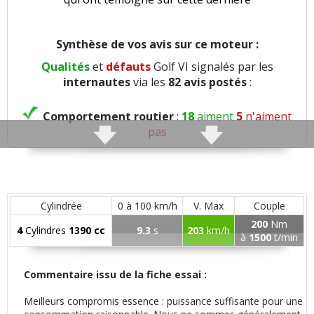
Synthèse de vos avis sur ce moteur :
Qualités
et
défauts
Golf VI signalés par les
internautes
via les
82 avis postés
:
Comportement routier
:
18
aiment
5
n'aiment
pas
Roulis
:
1
aime
3
n'aiment pas
Consistance direction
:
1
n'aime pas
Cylindrée
0 à 100 km/h
V. Max
Couple
200
Nm
4
Cylindres
1390 cc
9.3
s
203
km/h
Freinage
:
5
aiment
3
n'aiment pas
à
1500
t/min
Agrément
:
28
aiment
9
n'aiment pas
Commentaire issu de la fiche essai :
Meilleurs compromis essence : puissance suffisante pour une
Poids
:
1
n'aime pas