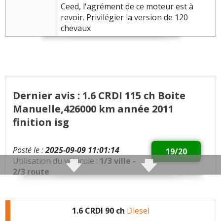
Ceed, l'agrément de ce moteur est à
revoir. Privilégier la version de 120
chevaux
Dernier avis : 1.6 CRDI 115 ch Boite
Manuelle,426000 km année 2011
finition isg
Posté le :
2025-09-09 11:01:14
19/20
Utilisation du véhicule :
1/3 ville -
2/3 route
Qualités :
Conso 5l/100 km ultra fiable
climatisation jamais rechargé et fonctionne toujours
1.6 CRDI 90 ch
Diesel
!!!