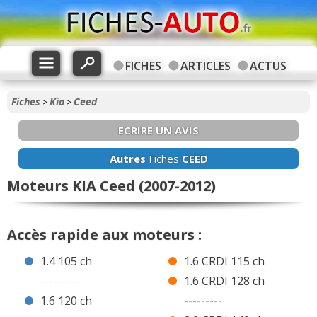
FICHES
ARTICLES
ACTUS
Fiches
Kia
Ceed
>
>
ECRIRE UN AVIS
Autres
Fiches
CEED
Moteurs KIA Ceed (2007-2012)
Accès rapide aux moteurs :
1.4 105 ch
1.6 CRDI 115 ch
---------
1.6 CRDI 128 ch
1.6 120 ch
---------