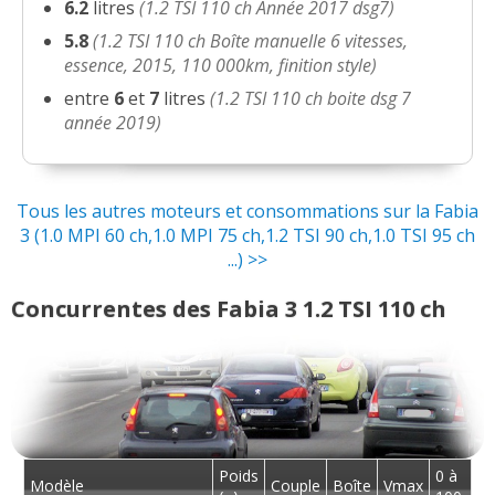
6.2
litres
(1.2 TSI 110 ch Année 2017 dsg7)
5.8
(1.2 TSI 110 ch Boîte manuelle 6 vitesses,
essence, 2015, 110 000km, finition style)
entre
6
et
7
litres
(1.2 TSI 110 ch boite dsg 7
année 2019)
Tous les autres moteurs et consommations sur la Fabia
3 (1.0 MPI 60 ch,1.0 MPI 75 ch,1.2 TSI 90 ch,1.0 TSI 95 ch
...) >>
Concurrentes des Fabia 3 1.2 TSI 110 ch
Poids
0 à
Modèle
Couple
Boîte
Vmax