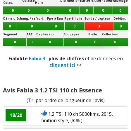
Puissance moteur et relances
:
2
aiment
1
Culasse
Distribution
Batterie
Alternateur
Allumage
Culas.
Huile
Panne la plus signalée :
n'aime pas
boîte de vitesses
0
0
0
0
0
0
0
Démar.
Echang. / refroid.
Ppe à Eau
Ppe à huile
Sonde / capteur
Débitm.
Couple moteur
:
1
n'aime pas
0
0
0
0
3
0
Consommation
:
4
aiment
1
n'aime pas
Segment.
AAC
Dephaseur
Soupapes
Bielle
Collecteur
0
0
0
0
0
0
Autonomie
:
1
aime
Fiabilité
Fabia 3
:
plus de chiffres
et de données en
Boîte de vitesses (agrément, longueur des
cliquant ici
>>
rapports)
:
2
aiment
Rapport qualité/prix
:
2
aiment
Avis Fabia 3 1.2 TSI 110 ch Essence
Style
:
3
aiment
(Tri par ordre de longueur de l'avis)
Equipement
:
2
aiment
1
n'aime pas
1.2 TSI 110 ch 5000kms, 2015,
18/20
finition style,
(
3
)
Poids
:
2
aiment