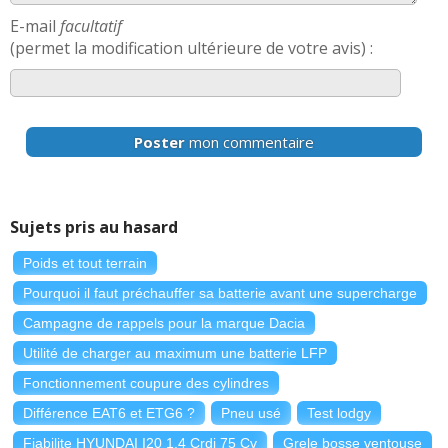
E-mail
facultatif
(permet la modification ultérieure de votre avis) :
Poster
mon commentaire
Sujets pris au hasard
Poids et tout terrain
Pourquoi il faut préchauffer sa batterie avant une supercharge
Campagne de rappels pour la marque Dacia
Utilité de charger au maximum une batterie LFP
Fonctionnement coupure des cylindres
Différence EAT6 et ETG6 ?
Pneu usé
Test lodgy
Fiabilite HYUNDAI I20 1.4 Crdi 75 Cv
Grele bosse ventouse