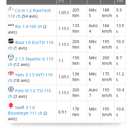
(~)
100
205
Méc
188
9.3
C3 III 1.2 PureTech
1.05 t
Nm
5
km/h
s
110 ch
(54 avis)
133
Auto
166
13.9
Rio 1.4 100 ch
(2
1.15 t
Nm
4
km/h
s
avis)
200
Méc
195
10.3
Ibiza 1.0 EcoTSI 110
1.15 t
Nm
6
km/h
s
ch
(1 avis)
150
Méc
200
8.7
2 1.5 Skyactiv-G 115
1 t
Nm
6
km/h
s
ch
(12 avis)
136
Méc
175
11.2
Yaris 3 1.5 VVTI 110
1.05 t
Nm
6
km/h
s
ch
(18 avis)
200
Auto
195
10.4
Polo VI 1.0 TSI 110
1.15 t
Nm
7
km/h
s
ch
(3 avis)
Swift 3 1.0
170
Méc
195
10.6
0.9 t
Boosterjet 111 ch
(2
Nm
5
km/h
s
avis)