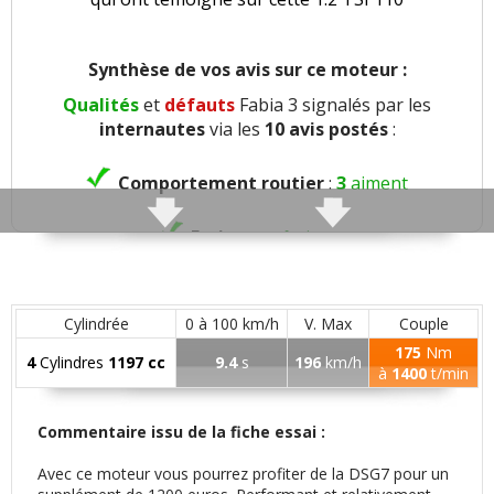
Synthèse de vos avis sur ce moteur :
Qualités
et
défauts
Fabia 3 signalés par les
internautes
via les
10 avis postés
:
Comportement routier
:
3
aiment
Freinage
:
1
aime
Agrément
:
2
aiment
1
n'aime pas
Cylindrée
0 à 100 km/h
V. Max
Couple
Poids
:
1
aime
175
Nm
4
Cylindres
1197 cc
9.4
s
196
km/h
à
1400
t/min
Confort global
:
3
aiment
1
n'aime pas
Commentaire issu de la fiche essai :
Confort des sièges
:
1
aime
Avec ce moteur vous pourrez profiter de la DSG7 pour un