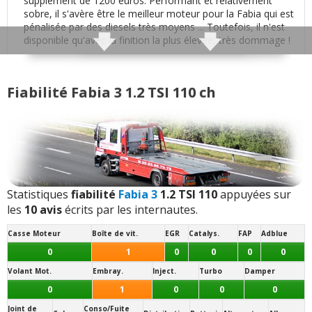
supplément de 1200 euros. Performant et relativement
Insonorisation et bruit perçu
:
3
aiment
1
sobre, il s'avère être le meilleur moteur pour la Fabia qui est
n'aime pas
pénalisée par des diesels très moyens ... Toutefois, il n'est
disponible qu'avec la finition la plus élevée, très dommage !
Bruit d'air
:
1
aime
Poids moyen (dépend des équipements):
1150 kg
Fiabilité Fabia 3 1.2 TSI 110 ch
Finition / qualité des plastiques
:
4
aiment
2
Motricité :
n'aiment pas
Traction (avant)
- (
Typé sous-vireur
: surpoids à l'avant)
Sensibilité plastique
:
1
n'aime pas
Transmission(s) disponibles(s) :
Automatique
7 vitesses
- (boîte robotisée à double embrayage DSG / S-Tronic)
Présentation intérieure
:
1
aime
Mécanique
6 vitesses
Statistiques
fiabilité
Fabia 3
1.2 TSI 110
appuyées sur
Jantes disponibles de série :
les
10 avis
écrits par les internautes.
Qualité son/autoradio
:
2
aiment
15 pouces
- (
185/60 R 15
:
Conso réduite
)
Casse Moteur
Boîte de vit.
EGR
Catalys.
FAP
Adblue
16 pouces
Habitabilité
:
1
aime
0
1
0
0
0
0
- (
215/45 R 16
:
Roulis maitrisé
/
Jantes exposées aux
trottoirs / Confort dégradé
)
Volant Mot.
Embray.
Inject.
Turbo
Damper
Volume de coffre
:
3
aiment
Note des internautes :
0
1
0
0
0
17.5/20
Joint de
Conso/Fuite