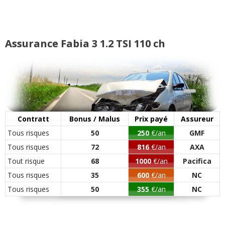
16/20
1.2 TSI 110 ch boite dsg 7 année 2019
18/20
Assurance Fabia 3 1.2 TSI 110 ch
(
0
)
1.2 TSI 110 ch combi monte carlo,
18/20
boite 6 vit
(
1
)
Contratt
Bonus / Malus
Prix payé
Assureur
Tous risques
50
250
€/an
GMF
Tous risques
72
816
€/an
AXA
Tout risque
68
1000
€/an
Pacifica
Tous risques
35
600
€/an
NC
Tous risques
50
355
€/an
NC