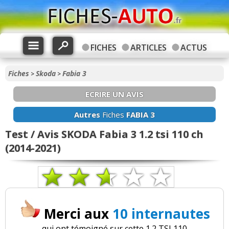
FICHES
ARTICLES
ACTUS
Fiches
Skoda
Fabia 3
>
>
ECRIRE UN AVIS
Autres
Fiches
FABIA 3
Test / Avis SKODA Fabia 3 1.2 tsi 110 ch
(2014-2021)
Merci aux
10 internautes
qui ont témoigné sur cette 1.2 TSI 110