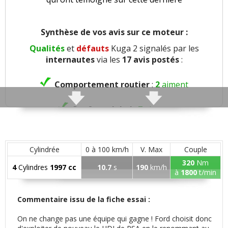
Synthèse de vos avis sur ce moteur :
Qualités
et
défauts
Kuga 2 signalés par les
internautes
via les
17 avis postés
:
Comportement routier
:
2
aiment
Confort global
:
7
aiment
Confort des sièges
:
1
aime
Cylindrée
0 à 100 km/h
V. Max
Couple
Confort banquette arri.
:
1
aime
320
Nm
4
Cylindres
1997 cc
10.7
s
190
km/h
à
1800
t/min
Insonorisation et bruit perçu
:
3
aiment
1
n'aime pas
Commentaire issu de la fiche essai :
On ne change pas une équipe qui gagne ! Ford choisit donc
Bruit roulement/pneu
:
1
n'aime pas