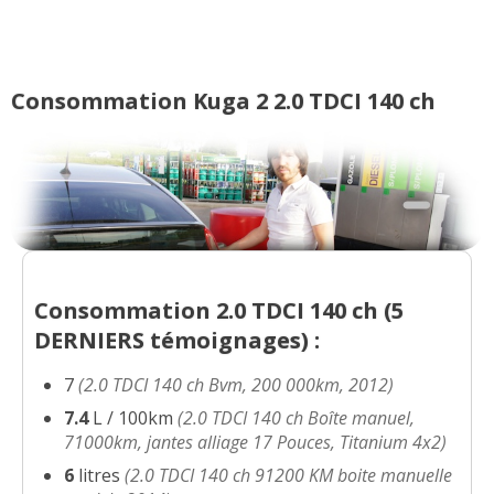
2.0 TDCI 140 ch Boîte manuel,
16/20
71000km, jantes
(
0
)
Consommation Kuga 2 2.0 TDCI 140 ch
2.0 TDCI 140 ch 6500
(
0
)
00/20
2.0 TDCI 140 ch 91200 KM boite
08/20
manuelle model
(
1
)
Consommation 2.0 TDCI 140 ch (
5
DERNIERS
témoignages) :
7
(2.0 TDCI 140 ch Bvm, 200 000km, 2012)
7.4
L / 100km
(2.0 TDCI 140 ch Boîte manuel,
71000km, jantes alliage 17 Pouces, Titanium 4x2)
6
litres
(2.0 TDCI 140 ch 91200 KM boite manuelle