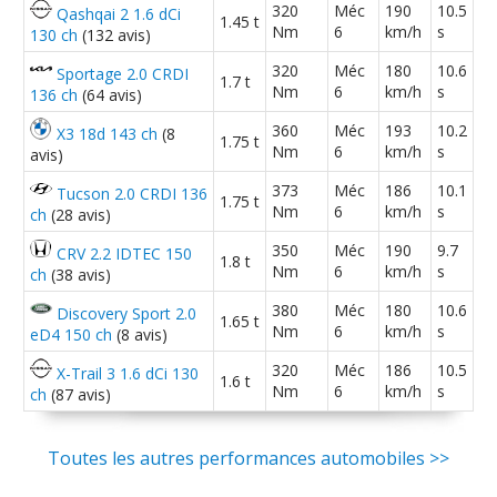
320
Méc
190
10.5
Qashqai 2 1.6 dCi
1.45 t
Nm
6
km/h
s
130 ch
(132 avis)
320
Méc
180
10.6
Sportage 2.0 CRDI
1.7 t
Nm
6
km/h
s
136 ch
(64 avis)
360
Méc
193
10.2
X3 18d 143 ch
(8
1.75 t
Nm
6
km/h
s
avis)
373
Méc
186
10.1
Tucson 2.0 CRDI 136
1.75 t
Nm
6
km/h
s
ch
(28 avis)
350
Méc
190
9.7
CRV 2.2 IDTEC 150
1.8 t
Nm
6
km/h
s
ch
(38 avis)
380
Méc
180
10.6
Discovery Sport 2.0
1.65 t
Nm
6
km/h
s
eD4 150 ch
(8 avis)
320
Méc
186
10.5
X-Trail 3 1.6 dCi 130
1.6 t
Nm
6
km/h
s
ch
(87 avis)
Toutes les autres performances automobiles >>