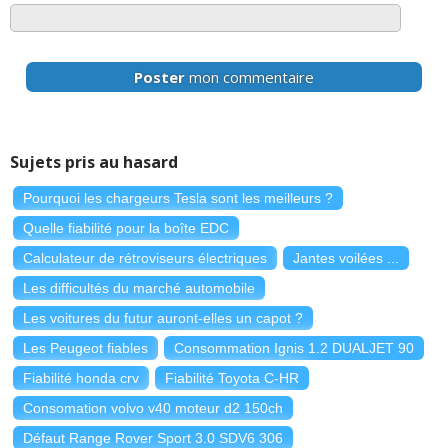
Poster
mon commentaire
Sujets pris au hasard
Pourquoi les chargeurs Tesla sont les meilleurs ?
Quelle fiabilité pour la boîte EDC
Calculateur de rétroviseurs électriques
Jantes voilées ...
Les difficultés du marché automobile
Les voitures du futur auront-elles un capot ?
Les Peugeot fiables
Consommation Ignis 1.2 DUALJET 90
Fiabilité honda crv
Fiabilité Toyota C-HR
Consomation volvo v40 moteur d2 150ch
Défaut Range Rover Sport 3.0 SDV6 306