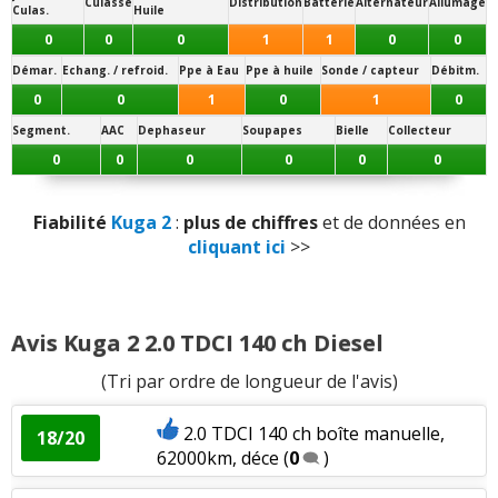
Fiabilité
:
3
aiment
4
n'aiment pas
Culasse
Distribution
Batterie
Alternateur
Allumage
Jantes disponibles de série :
Culas.
Huile
17 pouces
0
0
0
1
1
0
0
- (
235/55 R 17
:
Très légère tendance au roulis
)
Démar.
Echang. / refroid.
Ppe à Eau
Ppe à huile
Sonde / capteur
Débitm.
Note des internautes :
0
0
1
0
1
0
11.9/20
Segment.
AAC
Dephaseur
Soupapes
Bielle
Collecteur
Panne la plus signalée :
0
0
0
0
0
0
injection
Fiabilité
Kuga 2
:
plus de chiffres
et de données en
cliquant ici
>>
Avis Kuga 2 2.0 TDCI 140 ch Diesel
(Tri par ordre de longueur de l'avis)
2.0 TDCI 140 ch boîte manuelle,
18/20
62000km, déce
(
0
)