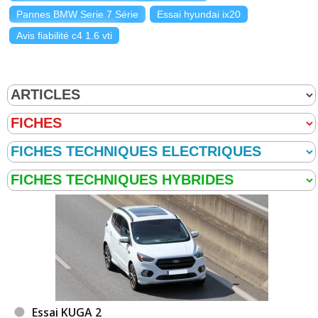
Pannes BMW Serie 7 Série
Essai hyundai ix20
Avis fiabilité c4 1.6 vti
Essai KUGA 2