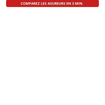
10/20
COMPAREZ LES ASUREURS EN 3 MIN.
2.0 TDCI 140 ch 50000km, TITANIUM,
17/20
12/2015
(
1
)
2.0 TDCI 140 ch 44000km, 01 2015,
16/20
Titanium, b
(
0
)
2.0 TDCI 140 ch Bvm, 200 000km, 2012
01/20
(
0
)
2.0 TDCI 140 ch boite 6; fevrier 2014;
17/20
titani
(
0
)
2.0 TDCI 140 ch 7000/2014/titanium
(
0
16/20
)
2.0 TDCI 140 ch 64500
(
0
)
17/20