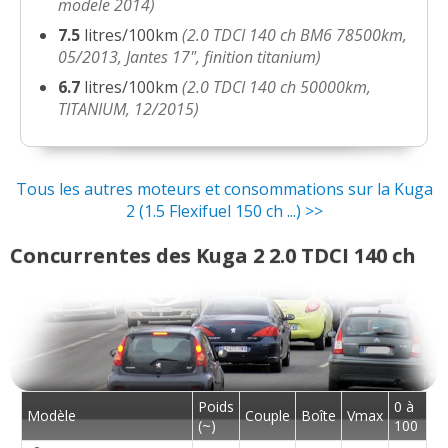
modele 2014)
7.5
litres/100km
(2.0 TDCI 140 ch BM6 78500km,
05/2013, Jantes 17", finition titanium)
6.7
litres/100km
(2.0 TDCI 140 ch 50000km,
TITANIUM, 12/2015)
Tous les autres moteurs et consommations sur la Kuga
2 (1.5 Flexifuel 150 ch ...) >>
Concurrentes des Kuga 2 2.0 TDCI 140 ch
Poids
0 à
Modèle
Couple
Boîte
Vmax
(~)
100