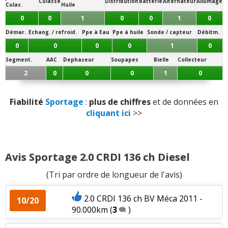
Culasse
Distribution
Batterie
Alternateur
Allumage
Visibilité avant
:
1
n'aime pas
Culas.
Huile
Note des internautes :
0
0
1
0
0
1
0
12/20
Volume de coffre
:
1
aime
Démar.
Echang. / refroid.
Ppe à Eau
Ppe à huile
Sonde / capteur
Débitm.
Panne la plus signalée :
embrayage
0
0
0
0
1
0
Nombre de rangements
:
1
n'aime pas
Segment.
AAC
Dephaseur
Soupapes
Bielle
Collecteur
2
0
0
0
1
0
Puissance moteur et relances
:
1
n'aime pas
Couple moteur
:
1
aime
1
n'aime pas
Fiabilité
Sportage
:
plus de chiffres
et de données en
cliquant ici
>>
Capacité de tractage
:
1
n'aime pas
Consommation
:
6
aiment
11
n'aiment pas
Avis Sportage 2.0 CRDI 136 ch Diesel
Boîte de vitesses (agrément, longueur des
(Tri par ordre de longueur de l'avis)
rapports)
:
5
n'aiment pas
2.0 CRDI 136 ch BV Méca 2011 -
10/20
Rapport qualité/prix
:
1
aime
1
n'aime pas
90.000km
(
3
)
Style
:
12
aiment