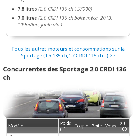
22000/2011/active/2012
(
0
)
7.8
litres
(2.0 CRDI 136 ch 157000)
2.0 CRDI 136 ch BV mécanique 6
7.0
litres
(2.0 CRDI 136 ch boite méca, 2013,
18/20
vitesses, 09/
(
0
)
109m/km, jante alu.)
2.0 CRDI 136 ch bv 6 105000 2011 4wd
05/20
haute ga
(
0
)
Tous les autres moteurs et consommations sur la
Sportage (1.6 135 ch,1.7 CRDI 115 ch ...) >>
2.0 CRDI 136 ch 157000
(
0
)
15/20
Concurrentes des Sportage 2.0 CRDI 136
ch
2.0 CRDI 136 ch Sportage 2.0 CRDI 136
03/20
ch
(
0
)
2.0 CRDI 136 ch sportage 2012
(
0
)
05/20
Poids
0 à
2.0 CRDI 136 ch
Modèle
Couple
Boîte
Vmax
-- /20
(~)
100
8500kms/2012/PREMIUM NAVI 4WD
(
1