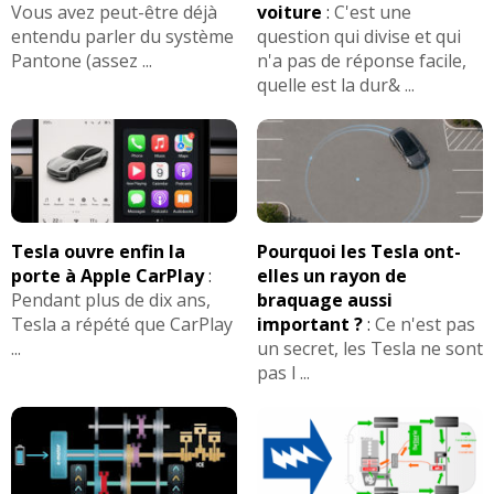
2.0 CRDI 136 ch 6bvm.105000km 2011
Vous avez peut-être déjà
voiture
:
C'est une
16/20
active.
(
0
)
entendu parler du système
question qui divise et qui
Pantone (assez ...
n'a pas de réponse facile,
quelle est la dur& ...
2.0 CRDI 136 ch 310000 km , BM, 2012
16/20
(
0
)
2.0 CRDI 136 ch
(
0
)
05/20
2.0 CRDI 136 ch active 4WD 95000km
Tesla ouvre enfin la
Pourquoi les Tesla ont-
18/20
2012
(
0
)
porte à Apple CarPlay
:
elles un rayon de
Pendant plus de dix ans,
braquage aussi
2.0 CRDI 136 ch 197000
(
0
)
Tesla a répété que CarPlay
important ?
:
Ce n'est pas
14/20
...
un secret, les Tesla ne sont
pas l ...
2.0 CRDI 136 ch boite méca, 2013,
18/20
109m/km, ja
(
0
)
2.0 CRDI 136 ch 7200km
(
0
)
00/20