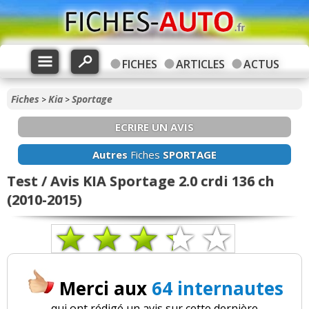
FICHES
ARTICLES
ACTUS
Fiches
Kia
Sportage
>
>
ECRIRE UN AVIS
Autres
Fiches
SPORTAGE
Test / Avis KIA Sportage 2.0 crdi 136 ch
(2010-2015)
Merci aux
64 internautes
qui ont rédigé un avis sur cette dernière