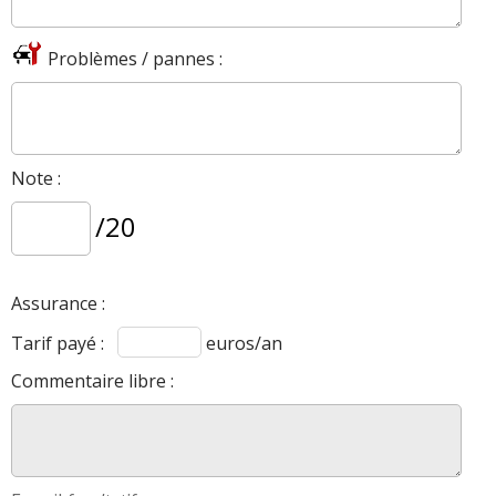
2.0 CRDI 136 ch 8500 km
(
0
)
10/20
Problèmes / pannes :
2.0 CRDI 136 ch 39000 km 2013
19/20
prenium
(
0
)
2.0 CRDI 136 ch 65000 kms 2010
-- /20
Note :
premium 4x4
(
0
)
/20
2.0 CRDI 136 ch 2013, bvma, 64000km
10/20
(
0
)
Assurance :
2.0 CRDI 136 ch
(
1
)
-- /20
Tarif payé :
euros/an
Commentaire libre :
2.0 CRDI 136 ch active
(
0
)
16/20
2.0 CRDI 136 ch Camera de recul
(
0
)
-- /20