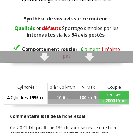
Synthèse de vos avis sur ce moteur :
Qualités
et
défauts
Sportage signalés par les
internautes
via les
64 avis postés
:
Comportement routier
:
6
aiment
1
n'aime
pas
Capacités 4x4
:
1
aime
Roulis
:
1
aime
Cylindrée
0 à 100 km/h
V. Max
Couple
320
Nm
4
Cylindres
1995 cc
10.6
s
180
km/h
Freinage
:
1
aime
1
n'aime pas
à
2000
t/min
Agrément
:
4
aiment
1
n'aime pas
Commentaire issu de la fiche essai :
Ce 2,0 CRDI qui affiche 136 chevaux se révèle être bien
Confort global
:
20
aiment
2
n'aiment pas