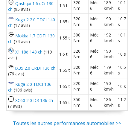
)
320
Méc
189
10.1
Qashqai 1.6 dCi 130
1.5 t
Nm
6
km/h
s
ch
(95 avis)
2.0 CRDI 136 ch 6000 kms
(
0
)
320
Méc
190
10.7
06/20
Kuga 2 2.0 TDCI 140
1.65 t
Nm
6
km/h
s
ch
(17 avis)
300
Méc
192
10.1
Mokka 1.7 CDTI 130
2.0 CRDI 136 ch 2000
(
0
)
1.55 t
18/20
Nm
6
km/h
s
ch
(74 avis)
320
Méc
190
X1 18d 143 ch
(119
1.6 t
10 s
Nm
6
km/h
avis)
2.0 CRDI 136 ch Toit ouvrant -
7.5/20
210000km - Die
(
0
)
320
Méc
179
10.5
iX35 2.0 CRDI 136 ch
1.55 t
Nm
6
km/h
s
(76 avis)
2.0 CRDI 136 ch 55000 kms année
12/20
320
Méc
190
Kuga 2.0 TDCI 136
novembre 2012
(
0
)
1.65 t
10 s
Nm
6
km/h
ch
(106 avis)
350
Méc
186
11.2
XC60 2.0 D3 136 ch
2.0 CRDI 136 ch Modele Ultimate 2013
1.65 t
16/20
Nm
6
km/h
s
(7 avis)
(
1
)
2.0 CRDI 136 ch BV meca 90000kms
Toutes les autres performances automobiles >>
14/20
2011 136 ac
(
0
)