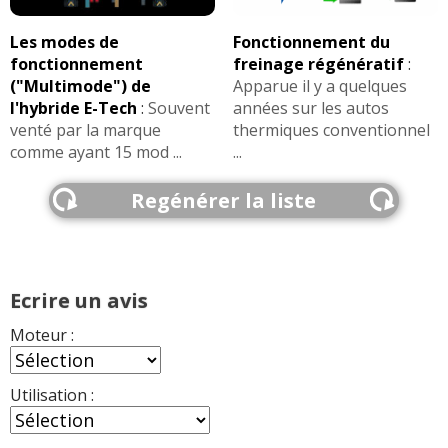
Les modes de
Fonctionnement du
2.0 CRDI 136 ch accous moteur en
15/20
fonctionnement
freinage régénératif
:
accelerant
(
1
)
("Multimode") de
Apparue il y a quelques
l'hybride E-Tech
:
Souvent
années sur les autos
2.0 CRDI 136 ch
(
0
)
venté par la marque
thermiques conventionnel
12/20
comme ayant 15 mod ...
...
2.0 CRDI 136 ch 30000
(
0
)
Regénérer la liste
16/20
2.0 CRDI 136 ch 2.0l awd
(
0
)
-- /20
Ecrire un avis
Moteur :
2.0 CRDI 136 ch 60000km,2011,active
(
0
16/20
)
Utilisation :
2.0 CRDI 136 ch Boite auto_ Active
10/20
_25000kms
(
0
)