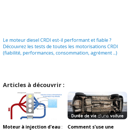
2.0 CRDI 136 ch
(
0
)
19/20
2.0 CRDI 136 ch 126000, 2012, Haut de
06/20
gamme.
(
1
)
Le moteur diesel CRDI est-il performant et fiable ?
Découvrez les tests de toutes les motorisations CRDI
2.0 CRDI 136 ch 70000, 2011, active
(
0
00/20
(fiabilité, performances, consommation, agrément ...)
)
2.0 CRDI 136 ch Premium, BVM6,
18/20
65000km, Dec 2
(
0
)
Articles à découvrir :
2.0 CRDI 136 ch BM 6 vitesses 30000
12/20
KM 20/07/
(
0
)
2.0 CRDI 136 ch 9300
(
0
)
10/20
Moteur à injection d'eau
:
Comment s'use une