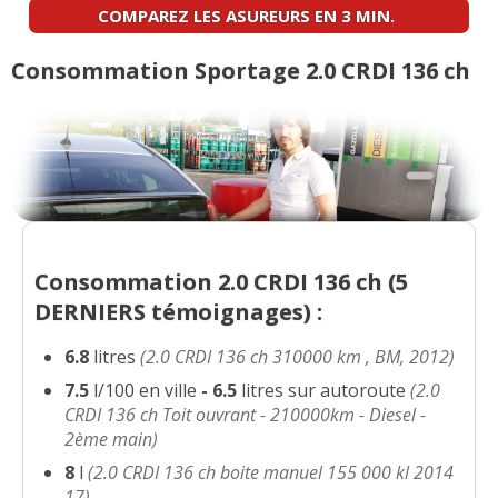
2.0 CRDI 136 ch - 2012 - ACTIVE 4WD
(
0
COMPAREZ LES ASUREURS EN 3 MIN.
-- /20
)
Consommation Sportage 2.0 CRDI 136 ch
2.0 CRDI 136 ch année 12/2011 active
16/20
6500km
(
2
)
2.0 CRDI 136 ch Active 2WD 04/2012,
15/20
47000km
(
0
)
2.0 CRDI 136 ch 70000, 2011, style
(
0
05/20
)
Consommation 2.0 CRDI 136 ch (
5
DERNIERS
témoignages) :
2.0 CRDI 136 ch GT Line, boite
16/20
mecanique, Toi
(
0
)
6.8
litres
(2.0 CRDI 136 ch 310000 km , BM, 2012)
7.5
l/100 en ville
-
6.5
litres sur autoroute
(2.0
2.0 CRDI 136 ch Année 2012, finition
08/20
CRDI 136 ch Toit ouvrant - 210000km - Diesel -
Active,
(
0
)
2ème main)
8
l
(2.0 CRDI 136 ch boite manuel 155 000 kl 2014
2.0 CRDI 136 ch
13/20
17)