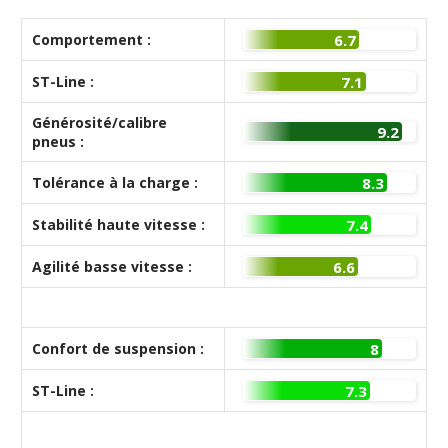
Comportement :
6.7
ST-Line :
7.1
Générosité/calibre
9.2
pneus :
Tolérance à la charge :
8.3
Stabilité haute vitesse :
7.4
Agilité basse vitesse :
6.6
Confort de suspension :
8
ST-Line :
7.3