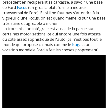
précédent en récupérant sa carcasse, à savoir une base
de Ford
Focus
(en gros la plateforme à moteur
transversal de Ford). Et si il ne faut pas s'attendre à la
vigueur d'une Focus, on est quand même ici sur une base
très saine et agréable à mener.
La transmission intégrale est aussi de la partie sur
certaines motorisations, ce qui encore une fois atteste
du côté assez sophistiqué de l'auto (ce n'est pas tout le
monde qui propose ça, mais comme le
Kuga
a une
vocation mondiale Ford a fait les choses proprement).