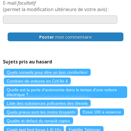
E-mail
facultatif
(permet la modification ultérieure de votre avis) :
Poster
mon commentaire
Sujets pris au hasard
Quels conseils pour être un bon conducteur
Combien de voitures en Crit'Air 4
Quelle est la perte d'autonomie dans le temps d'une voiture
électrique ?
Liste des substances polluantes des diesels
Quels pneus sont les moins bruyants
Essai 180 a essence
Qualite et defaut du renault captur
Crash test ford focus 1,6l 16v
Fiabilite Talisman