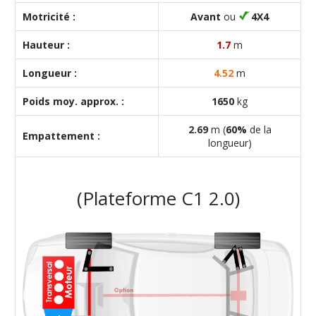
Motricité :
Avant
ou
4X4
Hauteur :
1.7
m
Longueur :
4.52
m
Poids moy. approx. :
1650
kg
2.69
m (
60%
de la
Empattement :
longueur)
(Plateforme C1 2.0)