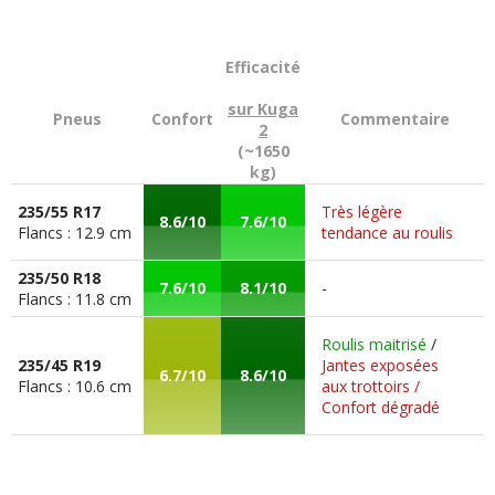
moteur changé à 114000km
Note :
/20
Efficacité
sur Kuga
Pneus
Confort
Commentaire
2
(~1650
kg)
Commenter cet avis
235/55 R17
Très légère
8.6/10
7.6/10
Flancs : 12.9 cm
tendance au roulis
(Votre post sera visible sous le commentaire
après validation)
235/50 R18
7.6/10
8.1/10
-
Flancs : 11.8 cm
Roulis maitrisé
/
235/45 R19
Jantes exposées
6.7/10
8.6/10
Flancs : 10.6 cm
aux trottoirs /
Tous les autres
avis >>
Confort dégradé