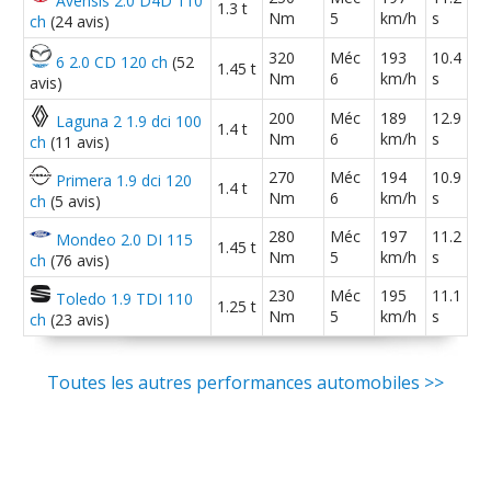
Avensis 2.0 D4D 110
57OOOkms FAP
(
1
)
1.3 t
Nm
5
km/h
s
ch
(24 avis)
2.0 HDi 110 ch 146000 km , 2002, SX
(
0
320
Méc
193
10.4
6 2.0 CD 120 ch
(52
08/20
1.45 t
Nm
6
km/h
s
)
avis)
200
Méc
189
12.9
Laguna 2 1.9 dci 100
1.4 t
2.0 HDi 110 ch Finition SX 229000 km
(
0
Nm
6
km/h
s
ch
(11 avis)
17/20
)
270
Méc
194
10.9
Primera 1.9 dci 120
1.4 t
Nm
6
km/h
s
ch
(5 avis)
2.0 HDi 110 ch 173000
(
0
)
16/20
280
Méc
197
11.2
Mondeo 2.0 DI 115
1.45 t
Nm
5
km/h
s
ch
(76 avis)
2.0 HDi 110 ch 594000km Année 2003
230
Méc
195
11.1
16/20
Toledo 1.9 TDI 110
1.25 t
break
(
0
)
Nm
5
km/h
s
ch
(23 avis)
2.0 HDi 110 ch finition sx de juin 2001
03/20
Toutes les autres performances automobiles >>
(
0
)
2.0 HDi 110 ch 180000 km 2003
(
0
)
17/20