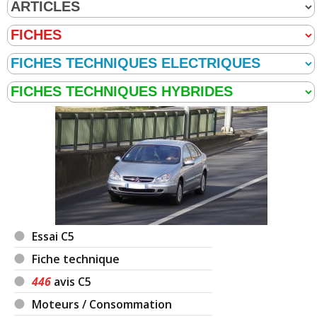
2.0 HDi 110 ch 330 000 2001sx
(
0
)
17/20
2.0 HDi 110 ch
(
0
)
14/20
2.0 HDi 110 ch 223000 -2003- pack-
12/20
2003
(
0
)
2.0 HDi 110 ch 2003 96000kim
(
2
)
18/20
2.0 HDi 110 ch 240000 km,année
10/20
2003,finition
(
0
)
Essai C5
Fiche technique
2.0 HDi 110 ch 268000,annee
03/20
446
avis C5
2002,finition pak
(
0
)
Moteurs / Consommation