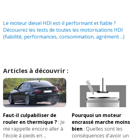
2.0 HDi 110 ch 2001 SX 168550 Km
(
0
16/20
)
Le moteur diesel HDI est-il performant et fiable ?
Découvrez les tests de toutes les motorisations HDI
2.0 HDi 110 ch 150000
(
0
)
16/20
(fiabilité, performances, consommation, agrément ...)
2.0 HDi 110 ch
14/20
bvm,330000,2003,ambiance
(
0
)
Articles à découvrir :
2.0 HDi 110 ch Break, BVM5,
17/20
Hydractive 3, 260
(
0
)
2.0 HDi 110 ch 17400, 2004,
(
0
)
05/20
Faut-il culpabiliser de
Pourquoi un moteur
2.0 HDi 110 ch année 2002 , 200000KM
-- /20
rouler en thermique ?
:
Je
encrassé marche moins
(
0
)
me rappelle encore aller à
bien
:
Quelles sont les
l'école à pieds en ...
conséquences d'avoir un