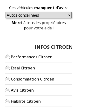
2.0 HDi 110 ch 115000 km, 2004
(
0
)
15/20
Ces véhicules
manquent d'avis
:
2.0 HDi 110 ch 289000
(
0
)
Merci
à tous les propriétaires
20/20
pour votre aide !
2.0 HDi 110 ch
(
2
)
20/20
INFOS CITROEN
2.0 HDi 110 ch 355000
(
0
)
Performances Citroen
-- /20
Essai Citroen
2.0 HDi 110 ch
(
0
)
-- /20
Consommation Citroen
Avis Citroen
Fiabilité Citroen