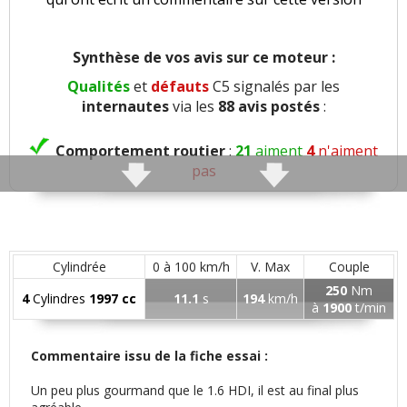
Synthèse de vos avis sur ce moteur :
Qualités
et
défauts
C5 signalés par les
internautes
via les
88 avis postés
:
Comportement routier
:
21
aiment
4
n'aiment
pas
Roulis
:
1
n'aime pas
Précision direction
:
1
aime
Cylindrée
0 à 100 km/h
V. Max
Couple
250
Nm
4
Cylindres
1997 cc
11.1
s
194
km/h
Freinage
:
3
aiment
4
n'aiment pas
à
1900
t/min
Rayon de braquage
:
1
n'aime pas
Commentaire issu de la fiche essai :
Un peu plus gourmand que le 1.6 HDI, il est au final plus
Agrément
:
4
aiment
2
n'aiment pas