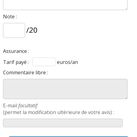
2.0 HDi 110 ch 151000
(
0
)
05/20
Note :
2.0 HDi 110 ch 253000 km sx 2001
(
0
18/20
/20
)
2.0 HDi 110 ch 150 000 km, 2007,
(
0
)
15/20
Assurance :
Tarif payé :
euros/an
C5 SX 2.0 HDI 110 cv fin 2002 toutes
18/20
option
(
0
)
Commentaire libre :
2.0 HDi 110 ch 142000kms/2001
(
0
)
15/20
E-mail
facultatif
2.0 HDi 110 ch 2001 moteur serré à
17/20
(permet la modification ultérieure de votre avis) :
375000
(
0
)
2.0 HDi 110 ch 254000 km 2,0 hdi 110sx
18/20
2001
(
0
)