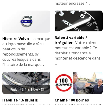
2.0 HDi 110 ch 250000km 2004 break
moteur encrassé ? ...
12/20
(
0
)
2.0 HDi 110 ch 133000 phase 1 2004 2l
01/20
hdi 110
(
0
)
2.0 HDi 110 ch 352000km, année 2001,
12/20
Ralenti variable /
Histoire Volvo
:
La marque
break
(
1
)
irrégulier
:
Votre ralenti
au logo masculin a v?cu
moteur est variable ? Ce
beaucoup de
2.0 HDi 110 ch 180000km 2001 sx 2001
dernier a tendance a
19/20
rebondissements, d?
(
0
)
monter et descendre dans
couvrez lesquels dans
...
l'histoire de la marque. ...
2.0 HDi 110 ch 198000,2003, pack
18/20
ambiance
(
0
)
2.0 HDi 110 ch 173000
(
0
)
17/20
Fiabilité 1.6 BlueHDI
:
Chaîne 100 Bornes
:
2.0 HDi 110 ch 121000
(
0
)
11/20