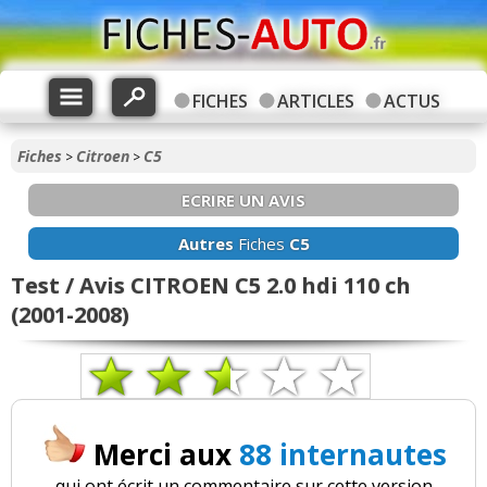
FICHES
ARTICLES
ACTUS
Fiches
Citroen
C5
>
>
ECRIRE UN AVIS
Autres
Fiches
C5
Test / Avis CITROEN C5 2.0 hdi 110 ch
(2001-2008)
Merci aux
88 internautes
qui ont écrit un commentaire sur cette version