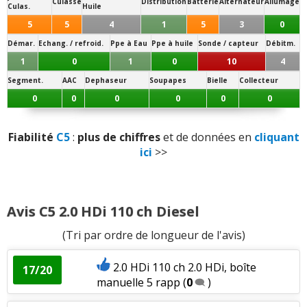
14.7/20
Culasse
Distribution
Batterie
Alternateur
Allumage
Culas.
Huile
Vieillissement des plastiques
:
2
aiment
2
Panne la plus signalée :
5
5
4
1
5
3
0
n'aiment pas
embrayage
Démar.
Echang. / refroid.
Ppe à Eau
Ppe à huile
Sonde / capteur
Débitm.
1
0
1
0
10
4
Luminosité
:
1
aime
Segment.
AAC
Dephaseur
Soupapes
Bielle
Collecteur
Qualité son/autoradio
:
3
aiment
0
0
0
0
0
0
Modularité
:
1
aime
1
n'aime pas
Fiabilité
C5
:
plus de chiffres
et de données en
cliquant
ici
>>
Habitabilité
:
8
aiment
1
n'aime pas
Rétrovision
:
3
n'aiment pas
Avis C5 2.0 HDi 110 ch Diesel
Volume de coffre
:
17
aiment
1
n'aime pas
(Tri par ordre de longueur de l'avis)
Volume du réservoir
:
1
aime
2.0 HDi 110 ch 2.0 HDi, boîte
17/20
manuelle 5 rapp
(
0
)
Nombre de rangements
:
1
aime
1
n'aime pas