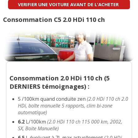
2.0 HDi 110 ch 175000 2003
(
0
)
VERIFIER UNE VOITURE AVANT DE L'ACHETER
15/20
Résistance peinture
:
1
aime
Consommation C5 2.0 HDi 110 ch
2.0 HDi 110 ch 125000km année
14/20
Equipement
:
1
aime
2003 Exclusive
(
1
)
Poids
:
2
aiment
9
n'aiment pas
2.0 HDi 110 ch 127000km, Année
02/20
2002
(
1
)
Eclairage
:
2
n'aiment pas
2.0 HDi 110 ch 165 000 kms ,2001,
10/20
Fiabilité
:
19
aiment
13
n'aiment pas
Consommation 2.0 HDi 110 ch (
5
Break
(
0
)
DERNIERS
témoignages) :
Service après vente
:
2
n'aiment pas
2.0 hdi 110 cv 2004.
(
0
)
07/20
5 /100km quand conduite zen
(2.0 HDi 110 ch 2.0
Entretien (coût)
:
2
aiment
1
n'aime pas
HDi, boîte manuelle 5 rapports, clim bi-zone
automatique)
2.0 HDi 110 ch C5 2.0 HDI SX
(
1
)
19/20
Coût assurance
:
1
aime
6.2
L/100km
(2.0 HDi 110 ch 115 000 km, 2002,
SX, Boite Manuelle)
6.5
L
évoluant à 7L max actuellement
(2.0 HDi