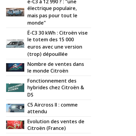
ë-C3 à 12 990 ? : "une
électrique populaire,
2.0 HDi 110 ch 325000 , 2001
(
0
)
mais pas pour tout le
19/20
monde"
Ë-C3 30 kWh : Citroën vise
2.0 HDi 110 ch 186000 2003
(
0
)
16/20
le totem des 15 000
euros avec une version
(trop) dépouillée
2.0 HDi 110 ch
(
1
)
16/20
Nombre de ventes dans
le monde Citroën
2.0 HDi 110 ch 412 000
(
0
)
Fonctionnement des
18/20
hybrides chez Citroën &
DS
2.0 HDi 110 ch 140000 2003 sx
(
0
)
16/20
C5 Aircross II : comme
attendu
2.0 HDi 110 ch 250000km-2003-
(
0
)
Evolution des ventes de
17/20
Citroën (France)