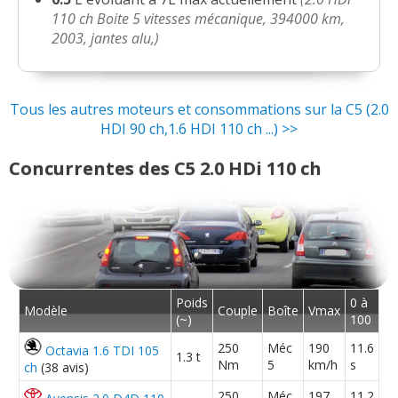
2.0 HDi 110 ch 88000km - 2003 -
14/20
110 ch Boite 5 vitesses mécanique, 394000 km,
Phase 1 - Bre
(
0
)
2003, jantes alu,)
2.0 HDi 110 ch 181000, 2004, pack
11/20
Luxe.
(
2
)
Tous les autres moteurs et consommations sur la C5 (2.0
HDI 90 ch,1.6 HDI 110 ch ...) >>
2.0 HDi 110 ch 225000 kms, 2001 SX
(
1
12/20
)
Concurrentes des C5 2.0 HDi 110 ch
2.0 HDi 110 ch Boite 5 vitesses
18/20
mécanique, 39
(
0
)
2.0 HDi 110 ch 147 000 km, année
18/20
2003, finiti
(
0
)
Poids
0 à
Modèle
Couple
Boîte
Vmax
2.0 HDi 110 ch boîte manuelle ,2003
(~)
100
17/20
bleu ice
(
0
)
250
Méc
190
11.6
Octavia 1.6 TDI 105
1.3 t
Nm
5
km/h
s
ch
(38 avis)
2.0 HDi 110 ch C5 année 2OO9
12/20
250
Méc
197
11.2