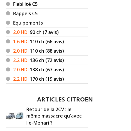
2.0 HDi 110 ch 1870000km 2001
18/20
Fiabilité C5
exclusif 2001
(
0
)
Rappels C5
2.0 HDi 110 ch Manuelle,
Equipements
17/20
180000km,2001, finit
(
0
)
2.0 HDI
90
ch (7 avis)
1.6 HDI
110
ch (66 avis)
2.0 HDi 110 ch Auto, 210 000km 2003
19/20
Finition
(
0
)
2.0 HDi
110
ch (88 avis)
2.2 HDI
136
ch (72 avis)
2.0 HDi 110 ch 164000
(
0
)
16/20
2.0 HDI
138
ch (67 avis)
2.2 HDI
170
ch (19 avis)
2.0 HDi 110 ch 225000km an 2004
(
0
16/20
)
ARTICLES CITROEN
2.0 HDi 110 ch 2002
(
0
)
14/20
Retour de la 2CV : le
même massacre qu'avec
l'e-Mehari ?
2.0 HDi 110 ch 291000 kms septembre
17/20
2001
(
0
)