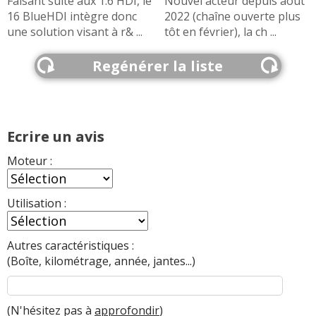
Faisant suite aux 1.6 HDI, le
Nouvel acteur depuis août
16 BlueHDI intègre donc
2022 (chaîne ouverte plus
une solution visant à r& ...
tôt en février), la ch ...
2.0 HDi 110 ch break,bvm,201859km
18/20
de 2002,jan
(
1
)
Regénérer la liste
citroen c5 2.0 hdi 110 sx
(
0
)
19/20
Ecrire un avis
2.0 HDi 110 ch 2004 - 140000
(
0
)
14/20
Moteur :
2.0 HDi 110 ch 398000, 2003, pack
16/20
confort
(
0
)
Utilisation :
2.0 HDi 110 ch boite mecanique
15/20
Autres caractéristiques :
320000kms 12/2
(
0
)
(Boîte, kilométrage, année, jantes...)
2.0 HDi 110 CV 09/2004
(
0
)
16/20
(N'hésitez pas à
approfondir
)