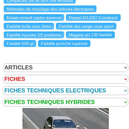
Compactes qui se sont mal vendues
Méthodes de recyclage des voitures électriques
Essais renault captur essence
Rappel DS DS7 Crossback
Fiabilité boîte auto Volvo
Fiabilité des range rover sport
Fiabilité hyundai i20 probléme
Megane dci 130 fiabilité
Fiabilité 508 gt
Fiabilite porsche cayenne