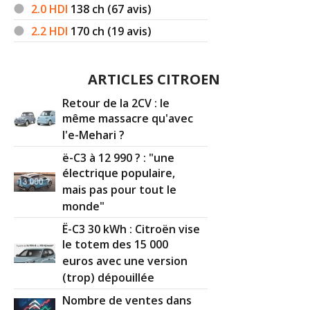
2.0 HDI
138
ch (67 avis)
2.2 HDI
170
ch (19 avis)
ARTICLES CITROEN
Retour de la 2CV : le
même massacre qu'avec
l'e-Mehari ?
ë-C3 à 12 990 ? : "une
électrique populaire,
mais pas pour tout le
monde"
Ë-C3 30 kWh : Citroën vise
le totem des 15 000
euros avec une version
(trop) dépouillée
Nombre de ventes dans