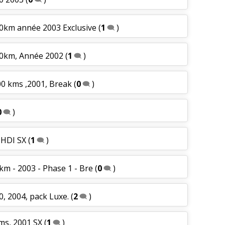
00km année 2003 Exclusive
(
1
)
00km, Année 2002
(
1
)
00 kms ,2001, Break
(
0
)
0
)
 HDI SX
(
1
)
km - 2003 - Phase 1 - Bre
(
0
)
0, 2004, pack Luxe.
(
2
)
kms, 2001 SX
(
1
)