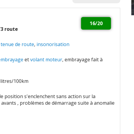
16/20
2/3 route
,
tenue de route
,
insonorisation
embrayage
et
volant moteur
, embrayage fait à
 litres/100km
de position s'enclenchent sans action sur la
avants , problèmes de démarrage suite à anomalie