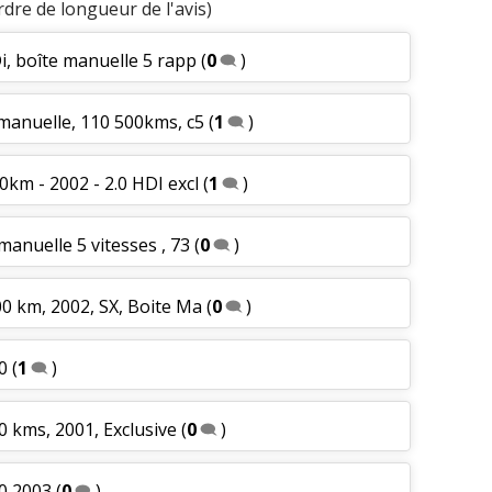
rdre de longueur de l'avis)
Di, boîte manuelle 5 rapp
(
0
)
 manuelle, 110 500kms, c5
(
1
)
0km - 2002 - 2.0 HDI excl
(
1
)
manuelle 5 vitesses , 73
(
0
)
00 km, 2002, SX, Boite Ma
(
0
)
0
(
1
)
0 kms, 2001, Exclusive
(
0
)
00 2003
(
0
)