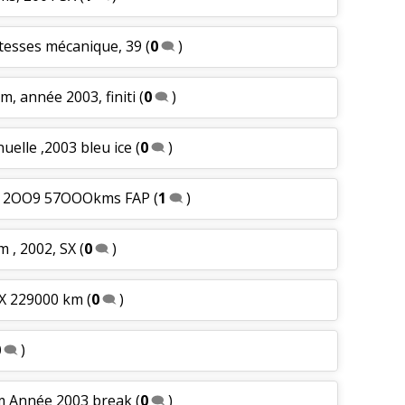
itesses mécanique, 39
(
0
)
m, année 2003, finiti
(
0
)
uelle ,2003 bleu ice
(
0
)
ée 2OO9 57OOOkms FAP
(
1
)
m , 2002, SX
(
0
)
 SX 229000 km
(
0
)
0
)
m Année 2003 break
(
0
)