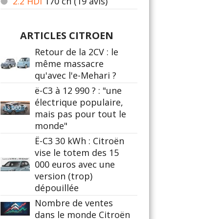
2.2 HDI
170
ch (19 avis)
ARTICLES CITROEN
Retour de la 2CV : le
même massacre
qu'avec l'e-Mehari ?
ë-C3 à 12 990 ? : "une
électrique populaire,
mais pas pour tout le
monde"
Ë-C3 30 kWh : Citroën
vise le totem des 15
000 euros avec une
version (trop)
dépouillée
Nombre de ventes
dans le monde Citroën