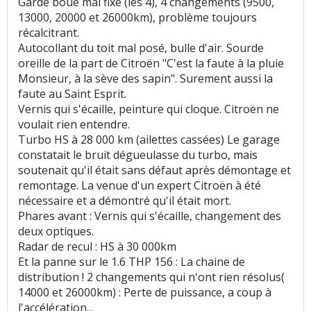
Garde boue mal fixé (les 4), 4 changements (9500,
13000, 20000 et 26000km), problème toujours
récalcitrant.
Autocollant du toit mal posé, bulle d'air. Sourde
oreille de la part de Citroën "C'est la faute à la pluie
Monsieur, à la sève des sapin". Surement aussi la
faute au Saint Esprit.
Vernis qui s'écaille, peinture qui cloque. Citroën ne
voulait rien entendre.
Turbo HS à 28 000 km (ailettes cassées) Le garage
constatait le bruit dégueulasse du turbo, mais
soutenait qu'il était sans défaut après démontage et
remontage. La venue d'un expert Citroën à été
nécessaire et a démontré qu'il était mort.
Phares avant : Vernis qui s'écaille, changement des
deux optiques.
Radar de recul : HS à 30 000km
Et la panne sur le 1.6 THP 156 : La chaine de
distribution ! 2 changements qui n'ont rien résolus(
14000 et 26000km) : Perte de puissance, a coup à
l'accélération...