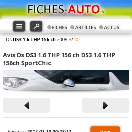
FICHES
ARTICLES
ACTUS
Ds
DS3
1.6 THP 156 ch
2009
8
/
20
Avis Ds DS3 1.6 THP 156 ch DS3 1.6 THP
156ch SportChic
Posté le :
2014-01-10 00:23:11