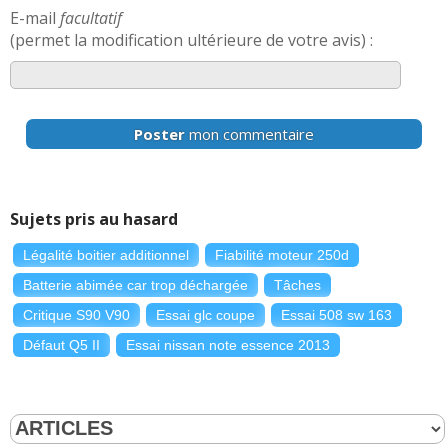
E-mail
facultatif
(permet la modification ultérieure de votre avis) :
Poster
mon commentaire
Sujets pris au hasard
Légalité boitier additionnel
Fiabilité moteur 250d
Batterie abimée car trop déchargée
Tâches
Critique S90 V90
Essai glc coupe
Essai 508 sw 163
Défaut Q5 II
Essai nissan note essence 2013